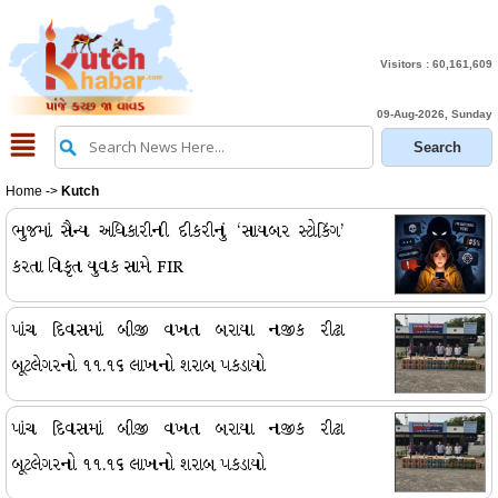
Visitors :
60,161,609
09-Aug-2026, Sunday
Home
->
Kutch
ભુજમાં સૈન્ય અધિકારીની દીકરીનું ‘સાયબર સ્ટોકિંગ’
કરતા વિકૃત યુવક સામે FIR
પાંચ દિવસમાં બીજી વખત બરાયા નજીક રીઢા
બૂટલેગરનો ૧૧.૧૬ લાખનો શરાબ પકડાયો
પાંચ દિવસમાં બીજી વખત બરાયા નજીક રીઢા
બૂટલેગરનો ૧૧.૧૬ લાખનો શરાબ પકડાયો