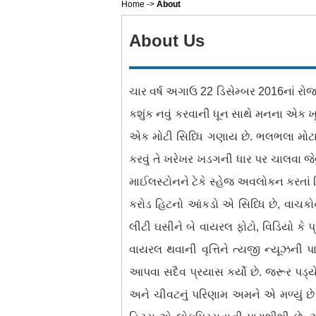
Home
->
About
About Us
ચાર વર્ષ અગાઉ 22 ડિસેમ્બર 2016નાં રોજ 
કશુંક નવું કરવાની ધૂન સાથે મનના એક ખૂણ
એક મોટી સિધ્ધિ ગણાય છે. ભલભલા મોટા
કરવું તે ખરેખર ખડગની ધાર પર ચાલવા જ
માઈલસ્ટોનને ટેકે સ્હેજ અવલોકન કરતાં નિ
કરોડ હિટનો આંકડો એ સિધ્ધિ છે, વાચકોન
લીટી ઘસીને બે વાયરલ ફોટો, વિડિયો કે 
વાયરલ થવાની વૃત્તિને ત્યજી ન્યૂઝની 
આપવા સદૈવ પ્રયાસ કર્યો છે. જરૂર પડ્યે
અને ચીવટનું પરિણામ અમને એ મળ્યું છે ક