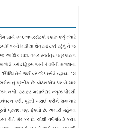
ેમ સાથે કચ્છખબરડૉટકોમ શરૂ કર્યું ત્યારે
વચ્ચે મિડીયા ક્ષેત્રમાં ટકી રહેવું તે જ
 આર્થિક મદદ વગર સ્વતંત્ર પત્રકારત્વ
 આજે 3 કરોડ હિટ્સ અને 4 વર્ષની મજલના
િધ્ધિ તેને જઈ વરે જે પરસેવે ન્હાય.. ‘ 3
 ભરોસાનું પ્રતીક છે. વૉટસએપ પર બે-ચાર
ાલિઝમ નથી. ફટાફટ મસાલેદાર ન્યૂઝ પીરસી
અર્થઘટન કરી, પૂરતી ખરાઈ કરીને સમાચાર
ૂરતો પ્રકાશ પણ ફેંક્યો છે. અમારી મહેનત
રીતે શૅર કરે છે. ચોથી વર્ષગાંઠે 3 કરોડ