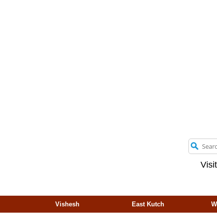
Visi
Vishesh
East Kutch
W