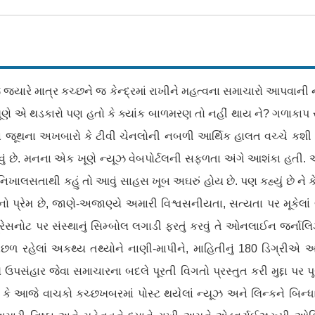
જ્યારે માત્ર કચ્છને જ કેન્દ્રમાં રાખીને મહત્વના સમાચારો આપવાની ન
ે એ થડકારો પણ હતો કે ક્યાંક બાળમરણ તો નહીં થાય ને? ગળાકાપ સ્પર્ધા 
 જૂથના અખબારો કે ટીવી ચેનલોની નબળી આર્થિક હાલત વચ્ચે કશી જ
ેવું છે. મનના એક ખૂણે ન્યૂઝ વેબપોર્ટલની સફળતા અંગે આશંકા હતી.
ખાલસતાથી કહું તો આવું સાહસ ખૂબ અઘરું હોય છે. પણ કહ્યું છે ને કે ‘સ
ો પ્રેમ છે, જાણે-અજાણ્યે અમારી વિશ્વસનીયતા, સત્યતા પર મૂકેલાં
પ્રેસનોટ પર સંસ્થાનું સિમ્બોલ લગાડી ફરતું કરવું તે ઓનલાઈન જર્ન
પાછળ રહેલાં અકથ્ય તથ્યોને નાણી-માપીને, માહિતીનું 180 ડિગ્રીએ 
 ઉપસંહાર જેવા સમાચારના બદલે પૂરતી વિગતો પ્રસ્તુત કરી મુદ્દા પર પ
ે આજે વાચકો કચ્છખબરમાં પોસ્ટ થયેલાં ન્યૂઝ અને લિન્કને બિન્ધાસ્ત 