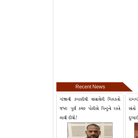
Recent News
ગાંજાની કમાણીથી વસાવેલી મિલકતો
રામમ
જપ્તઃ પૂર્વ કચ્છ પોલીસે પિન્ટુને રસ્તે
સંત
લાવી દીધો!
દુભા