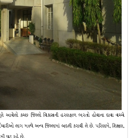
ણે આવેલો કચ્છ જિલ્લો વિકાસની હરણફાળ ભરતો હોવાના દાવા વચ્ચે
્મચારીઓ લાગ મળ્યે અન્ય જિલ્લામાં બદલી કરાવી લે છે. પરિણામે, શિક્ષણ,
મી ઘટ રહે છે.