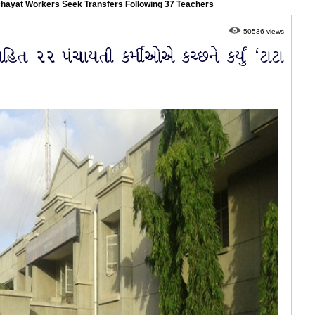
chayat Workers Seek Transfers Following 37 Teachers
50536 views
િત ૨૨ પંચાયતી કર્મીઓએ કચ્છને કર્યું ‘ટાટા