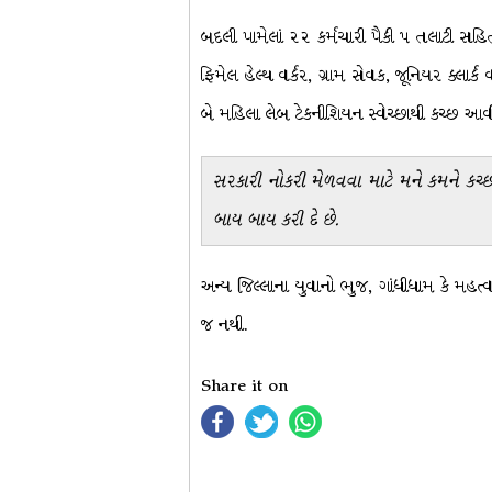
બદલી પામેલાં ૨૨ કર્મચારી પૈકી ૫ તલાટી સહિ
ફિમેલ હેલ્થ વર્કર, ગ્રામ સેવક, જૂનિયર ક્લા
બે મહિલા લેબ ટેકનીશિયન સ્વેચ્છાથી કચ્છ આ
સરકારી નોકરી મેળવવા માટે મને કમને કચ્છ 
બાય બાય કરી દે છે.
અન્ય જિલ્લાના યુવાનો ભુજ, ગાંધીધામ કે મહત
જ નથી.
Share it on