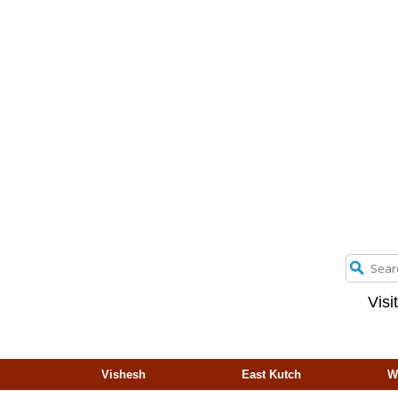
Visi
Vishesh
East Kutch
W