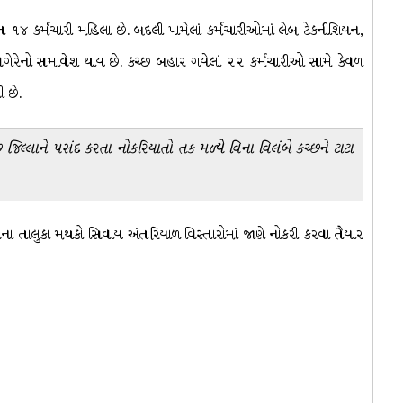
ત ૧૪ કર્મચારી મહિલા છે. બદલી પામેલાં કર્મચારીઓમાં લેબ ટેકનીશિયન,
ર્ક વગેરેનો સમાવેશ થાય છે. કચ્છ બહાર ગયેલાં ૨૨ કર્મચારીઓ સામે કેવળ
વી છે.
જિલ્લાને પસંદ કરતા નોકરિયાતો તક મળ્યે વિના વિલંબે કચ્છને ટાટા
્વના તાલુકા મથકો સિવાય અંતરિયાળ વિસ્તારોમાં જાણે નોકરી કરવા તૈયાર