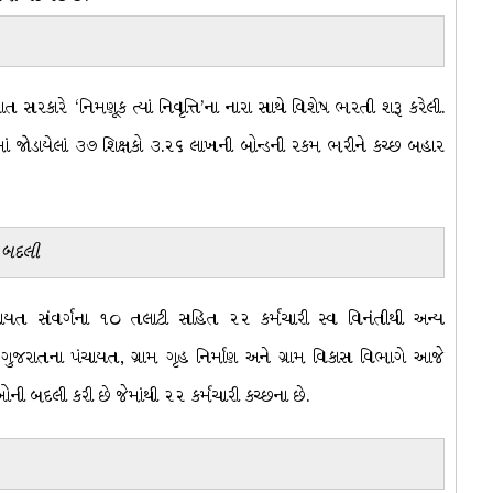
રાત સરકારે ‘નિમણૂક ત્યાં નિવૃત્તિ’ના નારા સાથે વિશેષ ભરતી શરૂ કરેલી.
ીમાં જોડાયેલાં ૩૭ શિક્ષકો ૩.૨૬ લાખની બોન્ડની રકમ ભરીને કચ્છ બહાર
ી બદલી
ંચાયત સંવર્ગના ૧૦ તલાટી સહિત ૨૨ કર્મચારી સ્વ વિનંતીથી અન્ય
ગુજરાતના પંચાયત, ગ્રામ ગૃહ નિર્માણ અને ગ્રામ વિકાસ વિભાગે આજે
ઓની બદલી કરી છે જેમાંથી ૨૨ કર્મચારી કચ્છના છે.