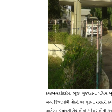
કચ્છખબરડૉટકોમ, ભુજઃ ગુજરાતના પશ્ચિમ ખૂ
અન્ય જિલ્લામાંથી નોકરી પર મૂકાતાં સરકારી કર
આરોગ્ય, પંચાયતી સેવાઓમાં કર્મચારીઓની કાય