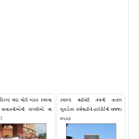
ંદિરમાં ચંદા ચોરી બદલ કચ્છના
કચ્છમાં વહીવટી તંત્રની તત્કાળ
ો સનાતનીઓની લાગણીઓ ના
બુલડોઝર કાર્યવાહીને હાઈકૉર્ટની સજ્જડ
ઈ!
લપડાક