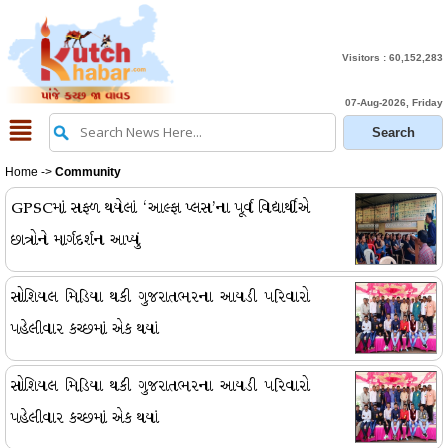
Visitors :
60,152,283
07-Aug-2026, Friday
Home
->
Community
GPSCમાં સફળ થયેલાં ‘આલ્ફા પ્લસ’ના પૂર્વ વિદ્યાર્થીએ
છાત્રોને માર્ગદર્શન આપ્યું
સોશિયલ મિડિયા થકી ગુજરાતભરના આયડી પરિવારો
પહેલીવાર કચ્છમાં એક થયાં
સોશિયલ મિડિયા થકી ગુજરાતભરના આયડી પરિવારો
પહેલીવાર કચ્છમાં એક થયાં