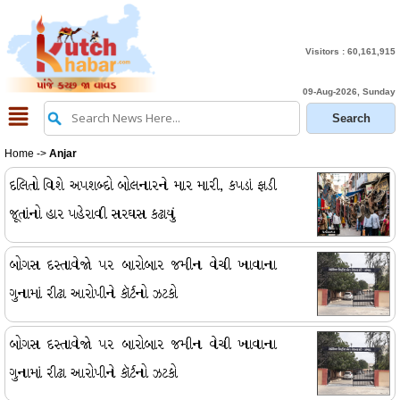
Visitors :
60,161,915
09-Aug-2026, Sunday
Home
->
Anjar
દલિતો વિશે અપશબ્દો બોલનારને માર મારી, કપડાં ફાડી
જૂતાંનો હાર પહેરાવી સરઘસ કઢાયું
બોગસ દસ્તાવેજો પર બારોબાર જમીન વેચી ખાવાના
ગુનામાં રીઢા આરોપીને કૉર્ટનો ઝટકો
બોગસ દસ્તાવેજો પર બારોબાર જમીન વેચી ખાવાના
ગુનામાં રીઢા આરોપીને કૉર્ટનો ઝટકો