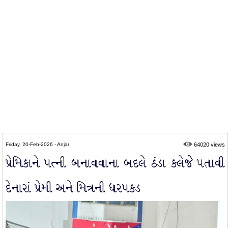
Friday, 20-Feb-2026 - Anjar
64020 views
પ્રેમિકાને પત્ની બનાવવાના બદલે ઠંડા કલેજે પતાવી
દેનારાં પ્રેમી અને મિત્રની ધરપકડ