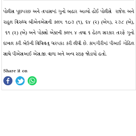
પોલીસ પૂછપરછ અને તપાસમાં ગુનો બહાર આવ્યો હોઈ પોલીસે રાજેશ અને
રાહુલ વિરુધ્ધ બીએનએસની કલમ ૧૦૩ (૧), ૬૪ (૨) (એમ), ૨૩૮ (એ),
૬૧ (૨) (એ) અને પોક્સો એક્ટની કલમ ૪ તથા ૬ હેઠળ સરકાર તરફે ગુનો
દાખલ કરી બેઉની વિધિવત્ ધરપકડ કરી લીધી છે. કામગીરીમાં પીઆઈ ગોહિલ
સાથે પીએસઆઈ એસ.જી. વાળા અને અન્ય સ્ટાફ જોડાયો હતો.
Share it on