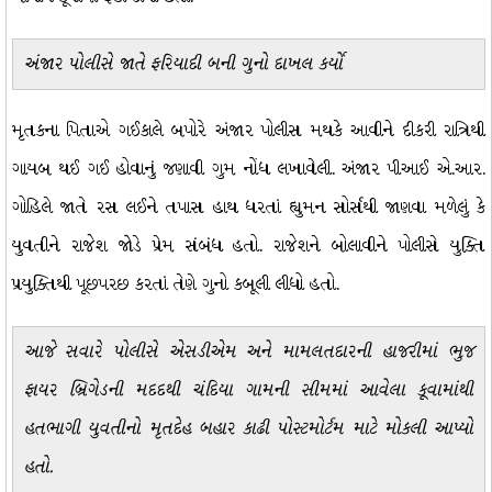
અંજાર પોલીસે જાતે ફરિયાદી બની ગુનો દાખલ કર્યો
મૃતકના પિતાએ ગઈકાલે બપોરે અંજાર પોલીસ મથકે આવીને દીકરી રાત્રિથી
ગાયબ થઈ ગઈ હોવાનું જણાવી ગુમ નોંધ લખાવેલી. અંજાર પીઆઈ એ.આર.
ગોહિલે જાતે રસ લઈને તપાસ હાથ ધરતાં હ્યુમન સોર્સથી જાણવા મળેલું કે
યુવતીને રાજેશ જોડે પ્રેમ સંબંધ હતો. રાજેશને બોલાવીને પોલીસે યુક્તિ
પ્રયુક્તિથી પૂછપરછ કરતાં તેણે ગુનો કબૂલી લીધો હતો.
આજે સવારે પોલીસે એસડીએમ અને મામલતદારની હાજરીમાં ભુજ
ફાયર બ્રિગેડની મદદથી ચંદિયા ગામની સીમમાં આવેલા કૂવામાંથી
હતભાગી યુવતીનો મૃતદેહ બહાર કાઢી પોસ્ટમોર્ટમ માટે મોકલી આપ્યો
હતો.