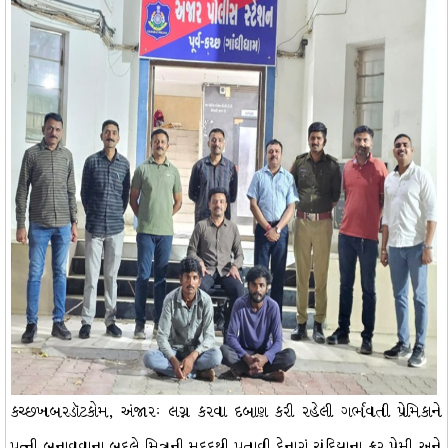
કચ્છખબરડૉટકોમ, અંજારઃ લગ્ન કરવા દબાણ કરી રહેલી ગર્ભવતી પ્રેમિકાને
પત્ની બનાવવાના બદલે મિત્રની મદદથી પતાવી દેનારાં ચંદિયાના ક્રૂર પ્રેમી અને