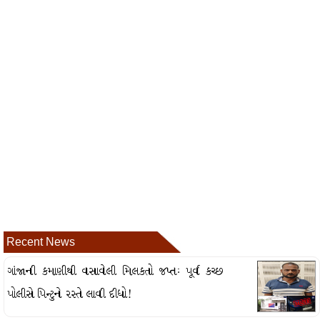
Recent News
ગાંજાની કમાણીથી વસાવેલી મિલકતો જપ્તઃ પૂર્વ કચ્છ
પોલીસે પિન્ટુને રસ્તે લાવી દીધો!