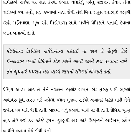
પ્રેમિકાએ રાજેશ પર લગ્ન કરવા દબાણ વધારેલું પરંતુ રાજેશને કેવળ તેના
શરીરમાં રસ હતો, લગ્ન કરવામાં નહીં. જેથી તેણે મિત્ર રાહુલ રતાભાઈ રબારી
(રહે. મખિયાણા, મૂળ રહે. મિંદીયાળા) સાથે મળીને પ્રેમિકાને પતાવી દેવાનો
પ્લાન બનાવ્યો હતો.
પોલીસના ટેકનિકલ સર્વેલન્સમાં પકડાઈ ના જાય તે હેતુથી તેણે
ઈન્સ્ટાગ્રામ પરથી પ્રેમિકાને કૉલ કરીને ભાગી જઈને લગ્ન કરવાના નામે
તેને બુધવારે મધરાત્રે ત્રણ વાગ્યે ગામની સીમમાં બોલાવી હતી.
પ્રેમિકા આવ્યા બાદ તે તેને નજીકના ભલોટ ગામના રોડ તરફ પાણી ભરેલાં
અવાવરુ કૂવા તરફ લઈ ગયેલો. પ્લાન મુજબ રાજેશે અચાનક ધક્કો મારી તેને
જમીન પર પાડી દીધી હતી. બાદમાં ગળું દબાવી મારી નાખી હતી. પ્રેમિકા મૃત્યુ
બાદ બેઉ જણે ઠંડા કલેજે ડ્રેસના દુપટ્ટાથી લાશ જોડે સિમેન્ટનો ભારેખમ બ્લોક
બાંધીને કૂવામાં ફેંકી દીધી હતી.