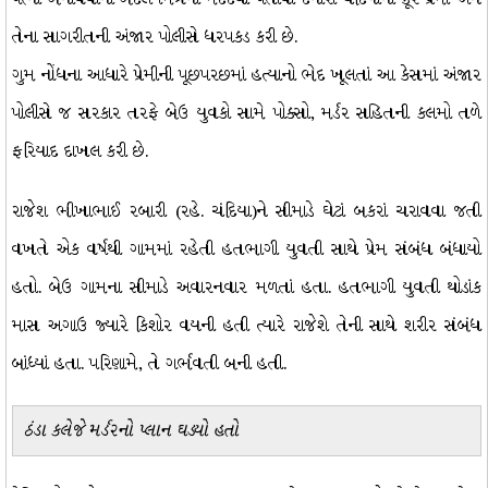
તેના સાગરીતની અંજાર પોલીસે ધરપકડ કરી છે.
ગુમ નોંધના આધારે પ્રેમીની પૂછપરછમાં હત્યાનો ભેદ ખૂલતાં આ કેસમાં અંજાર
પોલીસે જ સરકાર તરફે બેઉ યુવકો સામે પોક્સો, મર્ડર સહિતની કલમો તળે
ફરિયાદ દાખલ કરી છે.
રાજેશ ભીખાભાઈ રબારી (રહે. ચંદિયા)ને સીમાડે ઘેટાં બકરાં ચરાવવા જતી
વખતે એક વર્ષથી ગામમાં રહેતી હતભાગી યુવતી સાથે પ્રેમ સંબંધ બંધાયો
હતો. બેઉ ગામના સીમાડે અવારનવાર મળતાં હતા. હતભાગી યુવતી થોડાંક
માસ અગાઉ જ્યારે કિશોર વયની હતી ત્યારે રાજેશે તેની સાથે શરીર સંબંધ
બાંધ્યાં હતા. પરિણામે, તે ગર્ભવતી બની હતી.
ઠંડા કલેજે મર્ડરનો પ્લાન ઘડ્યો હતો