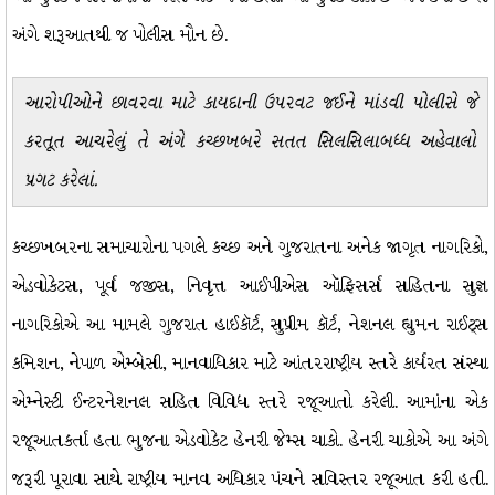
અંગે શરૂઆતથી જ પોલીસ મૌન છે.
આરોપીઓને છાવરવા માટે કાયદાની ઉપરવટ જઈને માંડવી પોલીસે જે
કરતૂત આચરેલું તે અંગે કચ્છખબરે સતત સિલસિલાબધ્ધ અહેવાલો
પ્રગટ કરેલાં.
કચ્છખબરના સમાચારોના પગલે કચ્છ અને ગુજરાતના અનેક જાગૃત નાગરિકો,
એડવોકેટસ, પૂર્વ જજીસ, નિવૃત્ત આઈપીએસ ઑફિસર્સ સહિતના સુજ્ઞ
નાગરિકોએ આ મામલે ગુજરાત હાઈકૉર્ટ, સુપ્રીમ કૉર્ટ, નેશનલ હ્યુમન રાઈટ્સ
કમિશન, નેપાળ એમ્બેસી, માનવાધિકાર માટે આંતરરાષ્ટ્રીય સ્તરે કાર્યરત સંસ્થા
એમ્નેસ્ટી ઈન્ટરનેશનલ સહિત વિવિધ સ્તરે રજૂઆતો કરેલી. આમાંના એક
રજૂઆતકર્તા હતા ભુજના એડવોકેટ હેનરી જેમ્સ ચાકો. હેનરી ચાકોએ આ અંગે
જરૂરી પૂરાવા સાથે રાષ્ટ્રીય માનવ અધિકાર પંચને સવિસ્તર રજૂઆત કરી હતી.