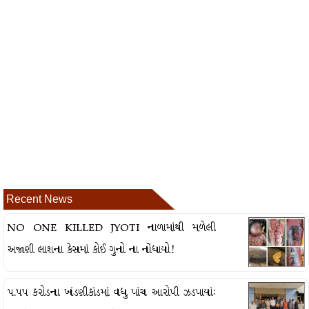
Recent News
NO ONE KILLED JYOTI નાળામાંથી મળેલી
અજાણી લાશના કેસમાં કોઈ ગુનો ના નોંધાયો!
૫.૫૫ કરોડના ખંડણીકાંડમાં વધુ પાંચ આરોપી ઝડપાયાં: