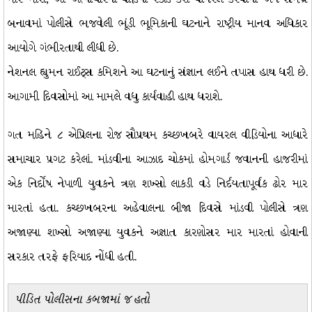
બનાવમાં પોલીસે ભજવેલી ભૂંડી ભૂમિકાની ઘટનાને રાષ્ટ્રીય માનવ અધિકાર
આયોગે ગંભીરતાથી લીધી છે.
નેશનલ હ્યુમન રાઈટ્સ કમિશને આ ઘટનાનું સંજ્ઞાન લઈને તપાસ હાથ ધરી છે.
આગામી દિવસોમાં આ મામલે વધુ કાર્યવાહી હાથ ધરાશે.
ગત મહિને ૮ એપ્રિલના રોજ સૌપ્રથમ કચ્છખબરે વાયરલ વીડિયોના આધારે
સમાચાર પ્રગટ કરેલાં. માંડવીના આઝાદ ચોકમાં હોમગાર્ડ જવાનની હાજરીમાં
એક નિર્દોષ નેપાળી યુવકને ત્રણ શખ્સો લાકડી વડે નિર્દયતાપૂર્વક ઢોર માર
મારતાં હતા. કચ્છખબરના અહેવાલના બીજા દિવસે માંડવી પોલીસે ત્રણ
અજાણ્યા શખ્સો અજાણ્યા યુવકને અજ્ઞાત કારણોસર માર મારતાં હોવાની
સરકાર તરફે ફરિયાદ નોંધી હતી.
પીડિત પોલીસના કબજામાં જ હતો