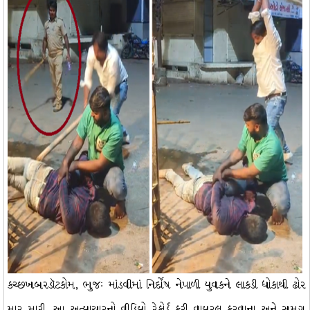
કચ્છખબરડૉટકોમ, ભુજઃ માંડવીમાં નિર્દોષ નેપાળી યુવકને લાકડી ધોકાથી ઢોર
માર મારી, આ અત્યાચારનો વીડિયો રેકોર્ડ કરી વાયરલ કરવાના અને સમગ્ર