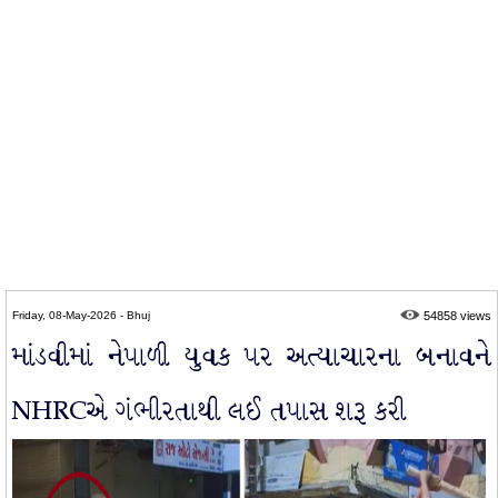
Friday, 08-May-2026 - Bhuj
54858 views
માંડવીમાં નેપાળી યુવક પર અત્યાચારના બનાવને
NHRCએ ગંભીરતાથી લઈ તપાસ શરૂ કરી