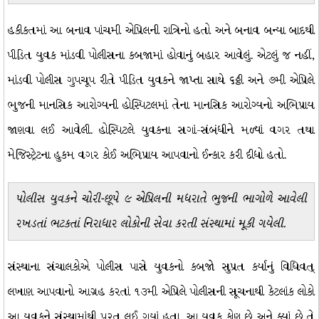
હકીકતમાં આ બનાવ પાંચમી એપ્રિલની રાત્રિનો હતો અને બનાવ બન્યા બાદથી
પીડિત યુવક માંડવી પોલીસના કબજામાં હોવાનું બહાર આવેલું. એટલું જ નહીં,
માંડવી પોલીસ ગુપચૂપ રીતે પીડિત યુવકને જાપ્તા સાથે ૬ઠ્ઠી અને ૭મી એપ્રિલે
ભુજની માનસિક આરોગ્યની હોસ્પિટલમાં તેના માનસિક આરોગ્યનો અભિપ્રાય
જાણવા લઈ આવેલી. હોસ્પિટલે યુવકના સગાં-સંબંધીને મળ્યાં વગર તથા
મેજિસ્ટ્રેટના હુકમ વગર કોઈ અભિપ્રાય આપવાનો ઈન્કાર કરી દીધો હતો.
પોલીસ યુવકને ચોરી-છૂપે ૯ એપ્રિલની મધરાતે ભુજની ભાગોળે આવેલી
રખડતાં ભટકતાં નિરાધાર લોકોની સેવા કરતી સંસ્થામાં મૂકી ગયેલી.
સંસ્થાના સંચાલકોએ પોલીસ પાસે યુવકનો કબજો સુપ્રત કર્યાનું વિધિવત્
લખાણ આપવાનો આગ્રહ કરતાં ૧૩મી એપ્રિલે પોલીસની સૂચનાથી કેટલાંક લોકો
આ યુવકને સંસ્થામાંથી પરત લઈ ગયાં હતા. આ યુવક કોણ છે અને ક્યાં છે તે