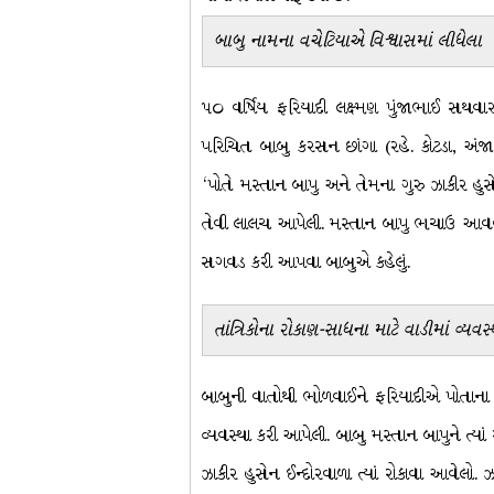
બાબુ નામના વચેટિયાએ વિશ્વાસમાં લીધેલા
૫૦ વર્ષિય ફરિયાદી લક્ષ્મણ પુંજાભાઈ સથવ
પરિચિત બાબુ કરસન છાંગા (રહે. કોટડા, અંજ
‘પોતે મસ્તાન બાપુ અને તેમના ગુરુ ઝાકીર હુ
તેવી લાલચ આપેલી. મસ્તાન બાપુ ભચાઉ આવવા
સગવડ કરી આપવા બાબુએ કહેલું.
તાંત્રિકોના રોકાણ-સાધના માટે વાડીમાં વ્યવસ્
બાબુની વાતોથી ભોળવાઈને ફરિયાદીએ પોતાના
વ્યવસ્થા કરી આપેલી. બાબુ મસ્તાન બાપુને ત્યા
ઝાકીર હુસેન ઈન્દોરવાળા ત્યાં રોકાવા આવેલો.