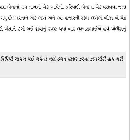
SBI બેન્કનો ૩૫ લાખનો ચેક આપેલો. ફરિયાદી બેન્કમાં ચેક વટાવવા જતા
ધ થઈ ગયું છે! મસ્તાને એક લાખ અને ૭૦ હજારની રકમ લખેલાં બીજા બે ચેક
ટી પોતાને ઠગી ગઈ હોવાનું સ્પષ્ટ થયાં બાદ લક્ષ્મણભાઈએ હવે પોલીસનું
િથી ગાયબ થઈ ગયેલાં ત્રણે ઠગને હાજર કરવા કામગીરી હાથ ધરી