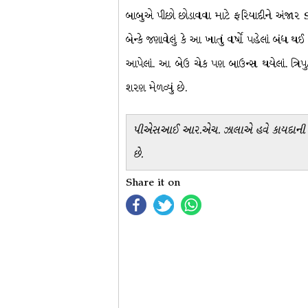
બાબુએ પીછો છોડાવવા માટે ફરિયાદીને અંજાર 
બેન્કે જણાવેલું કે આ ખાતું વર્ષો પહેલાં બં
આપેલાં. આ બેઉ ચેક પણ બાઉન્સ થયેલાં. ત્રિપુ
શરણ મેળવ્યું છે.
પીએસઆઈ આર.એચ. ઝાલાએ હવે કાયદાની વિધ
છે.
Share it on