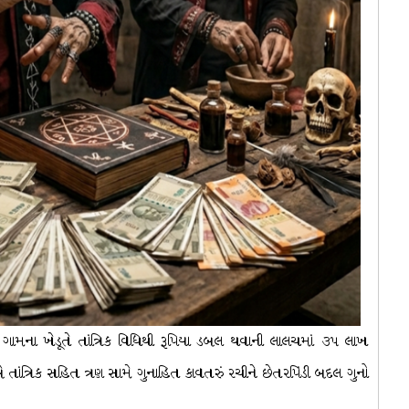
ગામના ખેડૂતે તાંત્રિક વિધિથી રૂપિયા ડબલ થવાની લાલચમાં ૩૫ લાખ
 બે તાંત્રિક સહિત ત્રણ સામે ગુનાહિત કાવતરું રચીને છેતરપિંડી બદલ ગુનો