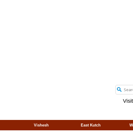
Visi
Vishesh
East Kutch
W