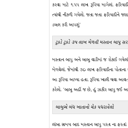
કરવા માટે ૧.૫૫ લાખ રૂપિયા માગેલાં. ફરિયાદ
ત્યાંથી નીકળી ગયેલો. જતા જતા ફરિયાદીને જણાવ
ડબલ કરી આપશું’
ટુકડે ટુકડે ૩૫ લાખ મેળવી મસ્તાન બાપુ સ
મસ્તાન બાપુ અને બાબુ વાડીમાં જ રોકાઈ ગયેલાં
મેળવેલાં. જેમાંથી ૩૦ લાખ ફરિયાદીના પોતાન
આ રૂપિયા આપ્યા હતા. રૂપિયા ખાલી થવા આવ
કરેલો. ‘બાબુ અહીં જ છે, હું ઝાકીર બાપુ જઈ આ
બાબુએ બંધ ખાતાનો ચેક પધરાવેલો
લાંબા સમય બાદ મસ્તાન બાપુ પરત ના ફરતાં ફ