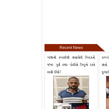
Recent News
ગાંજાની કમાણીથી વસાવેલી મિલકતો
રામમ
જપ્તઃ પૂર્વ કચ્છ પોલીસે પિન્ટુને રસ્તે
સંત
લાવી દીધો!
દુભા