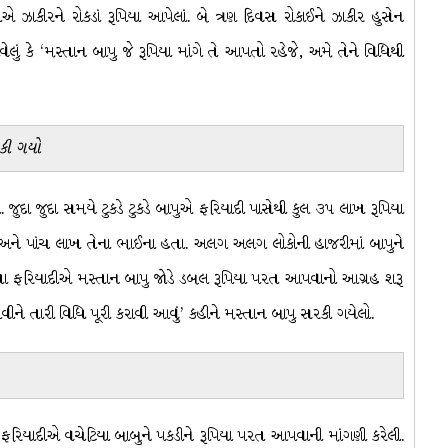
ીએ ઝાકીરને રોકડાં રૂપિયા આપેલાં. બે ત્રણ દિવસ રોકાઈને ઝાકીર હુસેન
ેલું કે ‘મસ્તાન બાપુ જે રૂપિયા માંગે તે આપતો રહેજે, અમે તેને વિધિથી
રકી ગયો
. જુદા જુદા સમયે ટુકડે ટુકડે બાપુએ ફરિયાદી પાસેથી કુલ ૩૫ લાખ રૂપિયા
ા અને પાંચ લાખ તેના ભાઈના હતા. અલગ અલગ લોકોની હાજરીમાં બાપુને
તા ફરિયાદીએ મસ્તાન બાપુ જોડે ડબલ રૂપિયા પરત આપવાનો આગ્રહ શરૂ
વીને તારી વિધિ પૂરી કરાવી આવું’ કહીને મસ્તાન બાપુ સરકી ગયેલો.
રિયાદીએ વચેટિયા બાબુને પકડીને રૂપિયા પરત આપવાની માંગણી કરેલી.