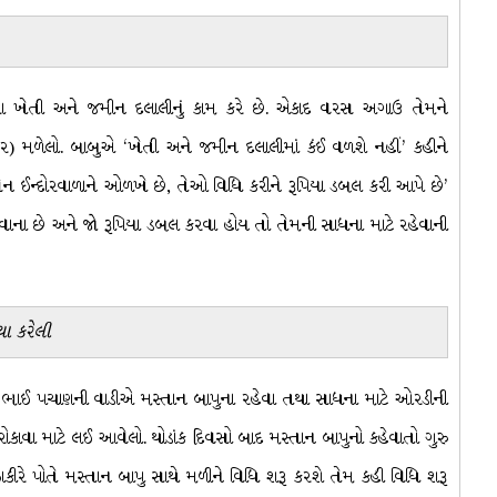
ારા ખેતી અને જમીન દલાલીનું કામ કરે છે. એકાદ વરસ અગાઉ તેમને
ાર) મળેલો. બાબુએ ‘ખેતી અને જમીન દલાલીમાં કંઈ વળશે નહીં’ કહીને
સેન ઈન્દોરવાળાને ઓળખે છે, તેઓ વિધિ કરીને રૂપિયા ડબલ કરી આપે છે’
ના છે અને જો રૂપિયા ડબલ કરવા હોય તો તેમની સાધના માટે રહેવાની
થા કરેલી
 ભાઈ પચાણની વાડીએ મસ્તાન બાપુના રહેવા તથા સાધના માટે ઓરડીની
ં રોકાવા માટે લઈ આવેલો. થોડાંક દિવસો બાદ મસ્તાન બાપુનો કહેવાતો ગુરુ
 ઝાકીરે પોતે મસ્તાન બાપુ સાથે મળીને વિધિ શરૂ કરશે તેમ કહી વિધિ શરૂ