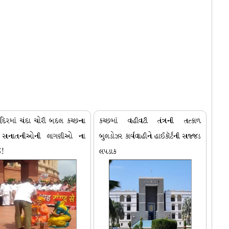
ંદિરમાં ચંદા ચોરી બદલ કચ્છના
કચ્છમાં વહીવટી તંત્રની તત્કાળ
ો સનાતનીઓની લાગણીઓ ના
બુલડોઝર કાર્યવાહીને હાઈકૉર્ટની સજ્જડ
ઈ!
લપડાક