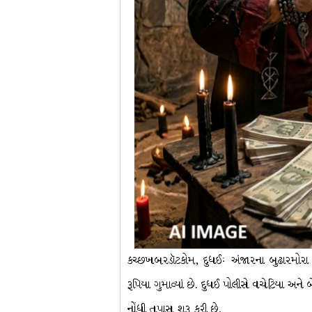
કચ્છખબરડૉટકોમ, દુધઈઃ અંજારના બુઢારમોરા 
રૂપિયા ગુમાવ્યાં છે. દુધઈ પોલીસે વચેટિયા અને
નોંધી તપાસ શરૂ કરી છે.