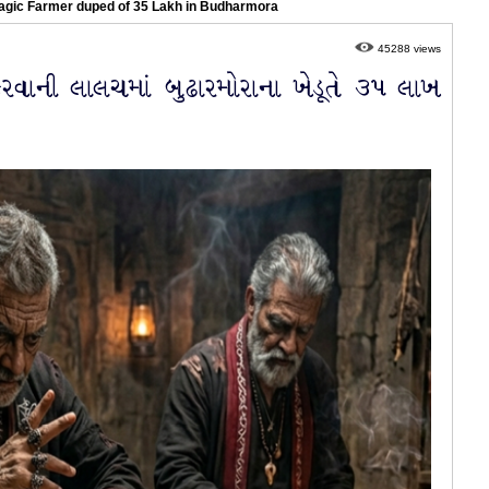
magic Farmer duped of 35 Lakh in Budharmora
45288 views
 કરવાની લાલચમાં બુઢારમોરાના ખેડૂતે ૩૫ લાખ