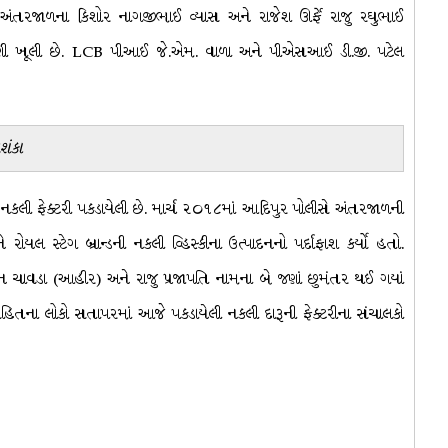
 અંતરજાળના કિશોર નાગજીભાઈ વ્યાસ અને રાજેશ ઊર્ફે રાજુ રઘુભાઈ
ોવણી ખૂલી છે. LCB પીઆઈ જે.એમ. વાળા અને પીએસઆઈ ડી.જી. પટેલ
શંકા
 નકલી ફેક્ટરી પકડાયેલી છે. માર્ચ ૨૦૧૮માં આદિપુર પોલીસે અંતરજાળની
ોયલ સ્ટેગ બ્રાન્ડની નકલી વ્હિસ્કીના ઉત્પાદનનો પર્દાફાશ કર્યો હતો.
 ચાવડા (આહીર) અને રાજુ પ્રજાપતિ નામના બે જણાં છુમંતર થઈ ગયાં
સહિતના લોકો સતાપરમાં આજે પકડાયેલી નકલી દારૂની ફેક્ટરીના સંચાલકો