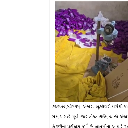
કચ્છખબરડૉટકોમ, અંજારઃ બૂટલેગરો પાસેથી જા
સમાચાર છે. પૂર્વ કચ્છ લોકલ ક્રાઈમ બ્રાન્ચે 
ફેક્ટરીનો પર્દાફાશ કર્યો છે. બાતમીના આધારે 