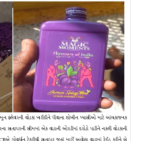
મુન ફ્લેવરની વોડકા ખરીદીને પીવાના શોખીન પ્યાસીઓ માટે આંચકાજનક
અંજારના સતાપરની સીમમાં એક વાડાની ઓરડીમાં દરોડો પાડીને નકલી વોડકાની
LCBએ ગોવર્ધન ટેકરીથી સતાપર જતાં માર્ગે આવેલા વાડામાં રેઈડ કરીને બે