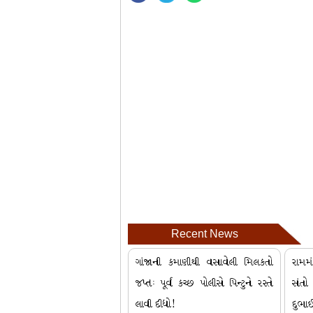
Recent News
ગાંજાની કમાણીથી વસાવેલી મિલકતો
રામમ
જપ્તઃ પૂર્વ કચ્છ પોલીસે પિન્ટુને રસ્તે
સંત
લાવી દીધો!
દુભા