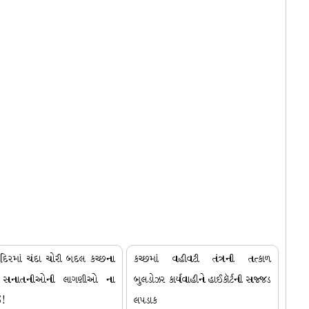
ંદિરમાં ચંદા ચોરી બદલ કચ્છના
કચ્છમાં વહીવટી તંત્રની તત્કાળ
ો સનાતનીઓની લાગણીઓ ના
બુલડોઝર કાર્યવાહીને હાઈકૉર્ટની સજ્જડ
ઈ!
લપડાક