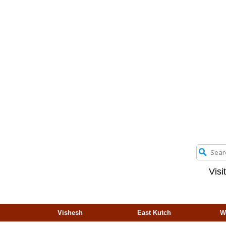
Visi
Vishesh
East Kutch
W