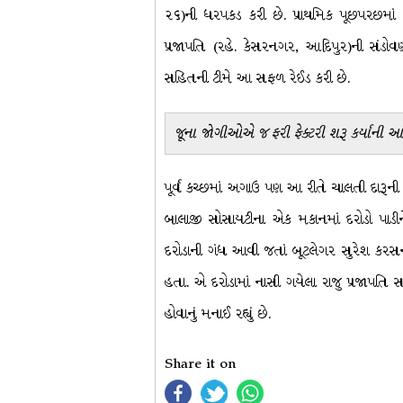
૨૬)ની ધરપકડ કરી છે. પ્રાથમિક પૂછપરછમાં
પ્રજાપતિ (રહે. કેસરનગર, આદિપુર)ની સંડ
સહિતની ટીમે આ સફળ રેઈડ કરી છે.
જૂના જોગીઓએ જ ફરી ફેક્ટરી શરૂ કર્યાની આ
પૂર્વ કચ્છમાં અગાઉ પણ આ રીતે ચાલતી દારૂની
બાલાજી સોસાયટીના એક મકાનમાં દરોડો પાડીને ર
દરોડાની ગંધ આવી જતાં બૂટલેગર સુરેશ કરસન
હતા. એ દરોડામાં નાસી ગયેલા રાજુ પ્રજાપતિ 
હોવાનું મનાઈ રહ્યું છે.
Share it on