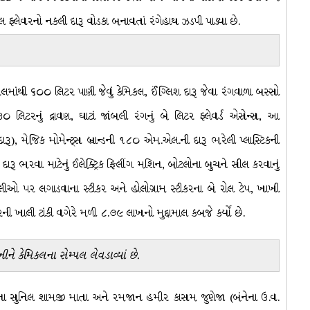
 ફ્લેવરનો નકલી દારૂ વોડકા બનાવતાં રંગેહાથ ઝડપી પાડ્યા છે.
માંથી ૬૦૦ લિટર પાણી જેવું કેમિકલ, ઈંગ્લિશ દારૂ જેવા રંગવાળા બસ્સો
 લિટરનું દ્રાવણ, ઘાટાં જાંબલી રંગનું બે લિટર ફ્લેવર્ડ એસેન્સ, આ
રૂ), મેજિક મોમેન્ટ્સ બ્રાન્ડની ૧૮૦ એમ.એલ.ની દારૂ ભરેલી પ્લાસ્ટિકની
રવા માટેનું ઈલેક્ટ્રિક ફિલીંગ મશિન, બોટલોના બુચને સીલ કરવાનું
ીઓ પર લગાડવાના સ્ટીકર અને હોલોગ્રામ સ્ટીકરના બે રોલ ટેપ, ખાખી
ટરની ખાલી ટાંકી વગેરે મળી ૮.૭૯ લાખનો મુદ્દામાલ કબજે કર્યો છે.
ીને કેમિકલના સેમ્પલ લેવડાવ્યાં છે.
ામના સુનિલ શામજી માતા અને રમજાન હમીર કાસમ જુણેજા (બંનેના ઉ.વ.