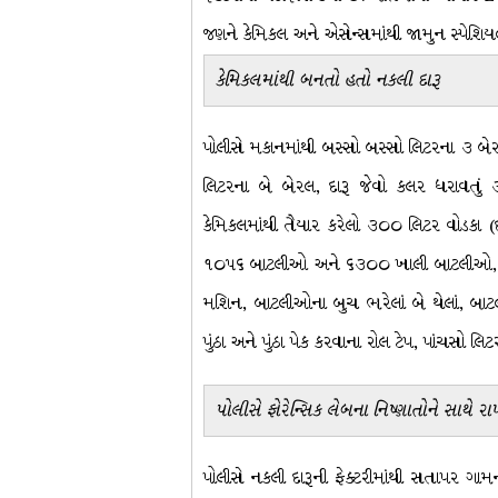
જણને કેમિકલ અને એસેન્સમાંથી જામુન સ્પેશિયલ
કેમિકલમાંથી બનતો હતો નકલી દારૂ
પોલીસે મકાનમાંથી બસ્સો બસ્સો લિટરના ૩ બેરલ
લિટરના બે બેરલ, દારૂ જેવો કલર ધરાવતું ૩૦
કેમિકલમાંથી તૈયાર કરેલો ૩૦૦ લિટર વોડકા (દા
૧૦૫૬ બાટલીઓ અને ૬૩૦૦ ખાલી બાટલીઓ, દારૂ ભ
મશિન, બાટલીઓના બુચ ભરેલાં બે થેલાં, બાટલ
પુંઠા અને પુંઠા પેક કરવાના રોલ ટેપ, પાંચસો લિ
પોલીસે ફોરેન્સિક લેબના નિષ્ણાતોને સાથે રાખ
પોલીસે નકલી દારૂની ફેક્ટરીમાંથી સતાપર ગ