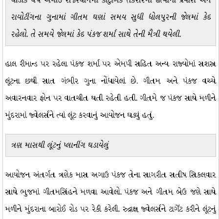
થોડાંક વર્ષ અગાઉ રાજસ્થાનમાં કૌટુંબિક તકરારમાં હત્યાના પ્રયાસ અને
રાયોટીંગના ગુનામાં ગીતમ ઘણાં સમય સુધી ધોલપુરની જેલમાં કેદ
રહેલો. તે સમયે જેલમાં કેદ પંકજ શર્મા સાથે તેની મૈત્રી થયેલી.
હાલ રીમાન્ડ પર રહેલા પંકજ શર્મા પર એમપી સહિત અન્ય રાજ્યોમાં સશસ્ત્ર
લૂંટના છથી સાત ગંભીર ગુના નોંધાયેલાં છે. ગીતમ અને પંકજ વચ્ચે
અવારનવાર ફોન પર વાતચીત થતી રહેતી હતી. ગીતમે જ પંકજ સાથે મળીને
મુંદરામાં જ્વેલર્સને ત્યાં લૂંટ કરવાનું આયોજન ઘડ્યું હતું.
ત્રણ માસથી લૂંટનું પ્લાનીંગ ઘડાયેલું
આયોજન અંતર્ગત ત્રણેક માસ અગાઉ પંકજ તેના સાગરીત સતીષ સિકલવાર
સાથે ભુજમાં ગીતમસિંહને મળવા આવેલો. પંકજ અને ગીતમ બેઉ જણે સાથે
મળીને મુંદરાના બારોઈ રોડ પર રેકી કરેલી. રુદ્રાક્ષ જ્વેલર્સને ટાર્ગેટ કરીને લૂંટનું