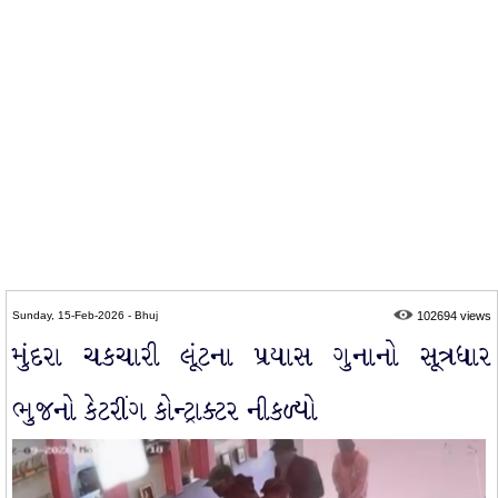
Sunday, 15-Feb-2026 - Bhuj
102694 views
મુંદરા ચકચારી લૂંટના પ્રયાસ ગુનાનો સૂત્રધાર
ભુજનો કેટરીંગ કોન્ટ્રાક્ટર નીકળ્યો