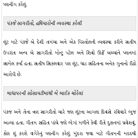
પ્લાનીંગ કરેલું.
પંકજે સાગરીતો, હથિયારોની વ્યવસ્થા કરેલી
લૂંટ માટે પંકજે બે દેશી તમંચા અને એક પિસ્તોલની વ્યવસ્થા કરીને સતીષ
ઉપરાંત અન્ય બે સાગરીતો મોન્ટુ પટેલ અને શિવો ઊર્ફે બચ્ચાંને પ્લાનમાં
સામેલ કર્યાં હતા. સતીષ સિકલવાર પણ લૂંટ, ધાડ સહિતના અનેક ગુનાનો રીઢો
આરોપી છે.
માધાપરની સોસાયટીમાંથી બે બાઈક ચોરેલાં
પંકજ અને તેના ત્રણ સાગરીતો ચારે જણ લૂંટના આગલા દિવસે રવિવારે ભુજ
આવ્યા હતા. ગીતમ સહિત પાંચે જણે ભેગાં મળીને કેવી રીતે દુકાનમાં પ્રવેશવું,
કોણ શું કરશે વગેરેનું પ્લાનીંગ કરેલું. મુંદરા જવા માટે ગીતમની મદદથી