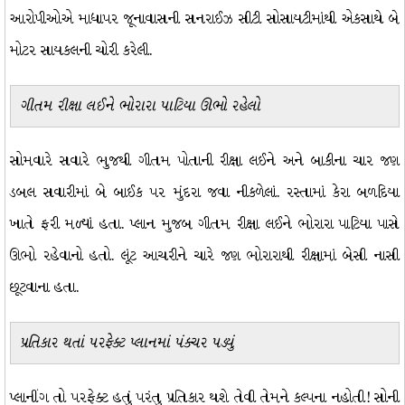
આરોપીઓએ માધાપર જૂનાવાસની સનરાઈઝ સીટી સોસાયટીમાંથી એકસાથે બે
મોટર સાયકલની ચોરી કરેલી.
ગીતમ રીક્ષા લઈને ભોરારા પાટિયા ઊભો રહેલો
સોમવારે સવારે ભુજથી ગીતમ પોતાની રીક્ષા લઈને અને બાકીના ચાર જણ
ડબલ સવારીમાં બે બાઈક પર મુંદરા જવા નીકળેલાં. રસ્તામાં કેરા બળદિયા
ખાતે ફરી મળ્યાં હતા. પ્લાન મુજબ ગીતમ રીક્ષા લઈને ભોરારા પાટિયા પાસે
ઊભો રહેવાનો હતો. લૂંટ આચરીને ચારે જણ ભોરારાથી રીક્ષામાં બેસી નાસી
છૂટવાના હતા.
પ્રતિકાર થતાં પરફેક્ટ પ્લાનમાં પંક્ચર પડ્યું
પ્લાનીંગ તો પરફેક્ટ હતું પરંતુ પ્રતિકાર થશે તેવી તેમને કલ્પના નહોતી! સોની