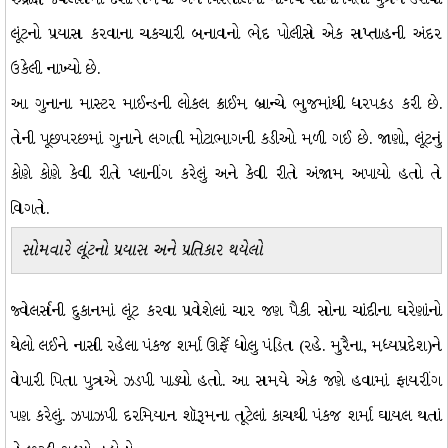
લૂંટનો પ્રયાસ કરવાના ચકચારી બનાવનો ભેદ પોલીસે એક સપ્તાહની અંદર
ઉકેલી નાખ્યો છે.
આ ગુનાના માસ્ટર માઈન્ડની લોકલ ક્રાઈમ બ્રાન્ચે ભુજમાંથી ધરપકડ કરી છે.
તેની પૂછપરછમાં ગુનાને લગતી મોટાભાગની કડીઓ મળી ગઈ છે. જાણો, લૂંટનું
કોણે કોણે કેવી રીતે પ્લાનીંગ કરેલું અને કેવી રીતે અંજામ અપાયો હતો તે
વિગતે.
સોમવારે લૂંટનો પ્રયાસ અને પ્રતિકાર થયેલો
જ્વેલર્સની દુકાનમાં લૂંટ કરવા પ્રવેશેલાં ચાર જણ પૈકી સોના ચાંદીના ઘરેણાંનો
થેલો લઈને નાસી રહેલા પંકજ શર્મા ઊર્ફે ધોલુ પંડિત (રહે. મુરૈના, મધ્યપ્રદેશ)ને
વેપારી પિતા પુત્રએ ઝડપી પાડ્યો હતો. આ સમયે એક જણે હવામાં ફાયરીંગ
પણ કરેલું. ઝપાઝપી દરમિયાન શૉરૂમના તૂટેલાં કાચથી પંકજ શર્મા ઘાયલ થતાં