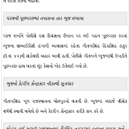
તે છટકી શક્યો નહોતો.
પંકજની પૂછપરછમાં તપાસના તાર ભુજ લંબાયા
પંકજ શર્માને પોલીસે દસ દિવસના રીમાન્ડ પર લઈ ગહન પૂછપરછ કરતાં
ભુજના જીઆઈડીસી હંગામી આવાસમાં રહેતા ગીતમસિંહ હિરાસિંહ ઠાકુર
(ઉ.વ. ૪૨)ની સંડોવણી બહાર આવી હતી. પોલીસે ગીતમને ભુજમાંથી ઉપાડીને
પૂછપરછ હાથ ધરતાં લૂંટ કેસનો ભેદ ઉકેલાઈ ગયો છે.
ભુજનો કેટરીંગ કોન્ટ્રાક્ટર નીકળ્યો સૂત્રધાર
ગીતમસિંહ મૂળ રાજસ્થાનના ધોલપુરનો વતની છે. ભુજમાં અંદાજે વીસેક
વર્ષથી સ્થાયી થયેલો છે અને કેટરીંગ કોન્ટ્રાક્ટર તરીકે કામ કરે છે.