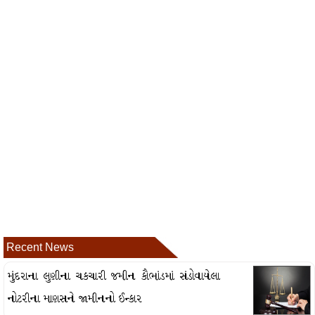
Recent News
મુંદરાના લુણીના ચકચારી જમીન કૌભાંડમાં સંડોવાયેલા
નોટરીના માણસને જામીનનો ઈન્કાર