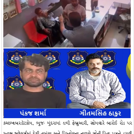
કચ્છખબરડૉટકોમ, ભુજઃ મુંદરામાં ૯મી ફેબ્રુઆરી, સોમવારે બારોઈ રોડ પર
રુદ્રાક્ષ જ્વેલર્સમાં દેશી તમંચા અને પિસ્તોલના નાળચે સોની પિતા પુત્રને ડરાવી