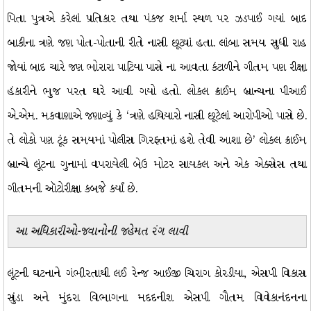
પિતા પુત્રએ કરેલાં પ્રતિકાર તથા પંકજ શર્મા સ્થળ પર ઝડપાઈ ગયાં બાદ
બાકીના ત્રણે જણ પોત-પોતાની રીતે નાસી છૂટ્યાં હતા. લાંબા સમય સુધી રાહ
જોયાં બાદ ચારે જણ ભોરારા પાટિયા પાસે ના આવતા કંટાળીને ગીતમ પણ રીક્ષા
હંકારીને ભુજ પરત ઘરે આવી ગયો હતો. લોકલ ક્રાઈમ બ્રાન્ચના પીઆઈ
એ.એમ. મકવાણાએ જણાવ્યું કે ‘ત્રણે હથિયારો નાસી છૂટેલાં આરોપીઓ પાસે છે.
તે લોકો પણ ટૂંક સમયમાં પોલીસ ગિરફ્તમાં હશે તેવી આશા છે’ લોકલ ક્રાઈમ
બ્રાન્ચે લૂંટના ગુનામાં વપરાયેલી બેઉ મોટર સાયકલ અને એક એક્સેસ તથા
ગીતમની ઑટોરીક્ષા કબજે કર્યાં છે.
આ અધિકારીઓ-જવાનોની જહેમત રંગ લાવી
લૂંટની ઘટનાને ગંભીરતાથી લઈ રેન્જ આઈજી ચિરાગ કોરડીયા, એસપી વિકાસ
સુંડા અને મુંદરા વિભાગના મદદનીશ એસપી ગૌતમ વિવેકાનંદનના