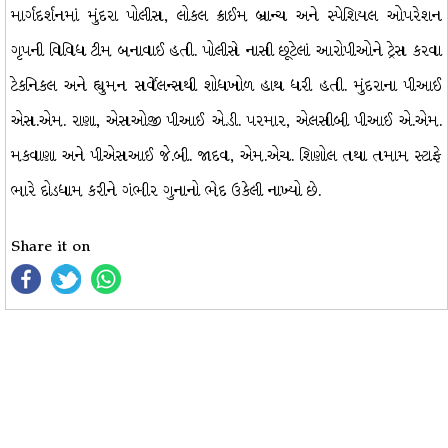
માર્ગદર્શનમાં મુંદરા પોલીસ, લોકલ ક્રાઈમ બ્રાન્ચ અને સ્પેશિયલ ઓપરેશન
ગૃપની વિવિધ ટીમ બનાવાઈ હતી. પોલીસે નાસી છૂટેલાં આરોપીઓને ટ્રેસ કરવા
ટેકનિકલ અને હ્યુમન સર્વેલન્સથી શોધખોળ હાથ ધરી હતી. મુંદરાના પીઆઈ
એસ.એમ. રાણા, એસઓજી પીઆઈ એ.ડી. પરમાર, એલસીબી પીઆઈ એ.એમ.
મકવાણા અને પીએસઆઈ જે.બી. જાદવ, એમ.એચ. શિણોલ તથા તમામ સ્ટાફે
ભારે દોડધામ કરીને ગંભીર ગુનાનો ભેદ ઉકેલી નાખ્યો છે.
Share it on