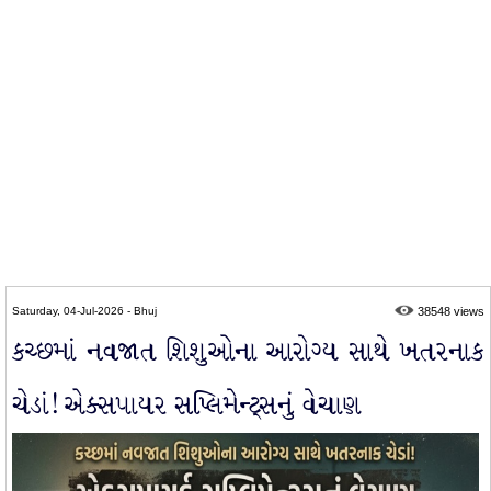
Saturday, 04-Jul-2026 - Bhuj
38548 views
કચ્છમાં નવજાત શિશુઓના આરોગ્ય સાથે ખતરનાક
ચેડાં! એક્સપાયર સપ્લિમેન્ટ્સનું વેચાણ