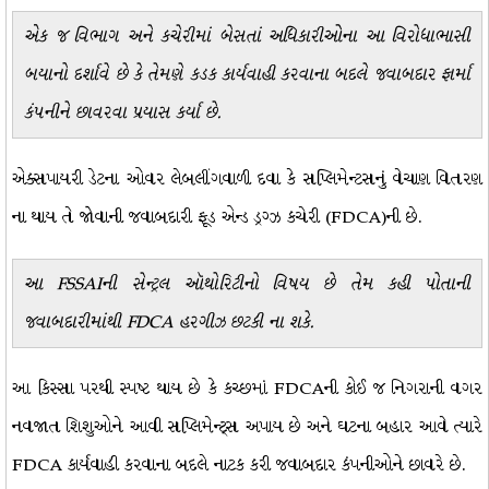
એક જ વિભાગ અને કચેરીમાં બેસતાં અધિકારીઓના આ વિરોધાભાસી
બયાનો દર્શાવે છે કે તેમણે કડક કાર્યવાહી કરવાના બદલે જવાબદાર ફાર્મા
કંપનીને છાવરવા પ્રયાસ કર્યા છે.
એક્સપાયરી ડેટના ઓવર લેબલીંગવાળી દવા કે સપ્લિમેન્ટસનું વેચાણ વિતરણ
ના થાય તે જોવાની જવાબદારી ફૂડ એન્ડ ડ્રગ્ઝ કચેરી (FDCA)ની છે.
આ FSSAIની સેન્ટ્રલ ઑથોરિટીનો વિષય છે તેમ કહી પોતાની
જવાબદારીમાંથી FDCA હરગીઝ છટકી ના શકે.
આ કિસ્સા પરથી સ્પષ્ટ થાય છે કે કચ્છમાં FDCAની કોઈ જ નિગરાની વગર
નવજાત શિશુઓને આવી સપ્લિમેન્ટ્સ અપાય છે અને ઘટના બહાર આવે ત્યારે
FDCA કાર્યવાહી કરવાના બદલે નાટક કરી જવાબદાર કંપનીઓને છાવરે છે.