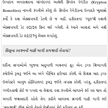
ઉત્પાદન અમદાવાદના ચાંગોદરમાં આવેલી ક્રિપ્ટોન રેમેડીઝ (Krypton
Remedies) નામની કંપનીએ કરેલું છે. ક્રિપ્ટોન રેમેડીઝના ઉત્પાદકે ખુલાસો
કર્યો કે દવા એક્સપાયરી ડેટની છે જ નહીં. હકીકતમાં ‘ભૂલ’થી દવાની
એક્સપાયરી ડેટ 02/26 પ્રિન્ટ થઈ ગયેલી. તે ધ્યાને આવતાં અમે નવી
એક્સપાયરી ડેટ 02/27નું લેબલ લગાડેલું.
શિશુના સ્વજનની માફી માગી સમજાવી લેવાયાં
!
દર્દીના સગાઓએ ભુજના બહુમાળી ભવનમાં ફૂડ એન્ડ ડ્રગ્ઝ વિભાગની
કચેરીએ રૂબરૂ જઈને આ અંગે મૌખિક ફરિયાદ કરેલી. બે દિવસ બાદ ડ્રગ્ઝ
ઈન્સ્પેક્ટરે આયુષ હોસ્પિટલમાં રૂબરૂ જઈને તપાસ કરેલી. પરંતુ, હકીકતમાં
ગંભીરતાથી કોઈ જ પગલાં ના લેવાયાં. દવા કંપનીએ બાળકને કંઈ પણ થાય તો
અમારી જવાબદારી રહેશે તેમ કહીને બાળકના સગાંની માફી માગી લઈ
‘સમજાવી’ લીધાં એટલે તેમણે લેખીતમાં કોઈ ફરિયાદ ના કરી.