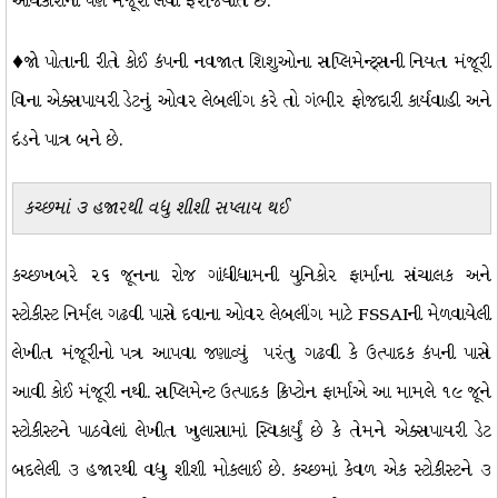
અધિકારીની પણ મંજૂરી લેવી ફરજિયાત છે.
♦જો પોતાની રીતે કોઈ કંપની નવજાત શિશુઓના સપ્લિમેન્ટ્સની નિયત મંજૂરી
વિના એક્સપાયરી ડેટનું ઓવર લેબલીંગ કરે તો ગંભીર ફોજદારી કાર્યવાહી અને
દંડને પાત્ર બને છે.
કચ્છમાં
૩ હજારથી વધુ શીશી સપ્લાય થઈ
કચ્છખબરે ૨૬ જૂનના રોજ ગાંધીધામની યુનિકોર ફાર્માના સંચાલક અને
સ્ટોકીસ્ટ નિર્મલ ગઢવી પાસે દવાના ઓવર લેબલીંગ માટે FSSAIની મેળવાયેલી
લેખીત મંજૂરીનો પત્ર આપવા જણાવ્યું પરંતુ ગઢવી કે ઉત્પાદક કંપની પાસે
આવી કોઈ મંજૂરી નથી. સપ્લિમેન્ટ ઉત્પાદક ક્રિપ્ટોન ફાર્માએ આ મામલે ૧૯ જૂને
સ્ટોકીસ્ટને પાઠવેલાં લેખીત ખુલાસામાં સ્વિકાર્યું છે કે તેમને એક્સપાયરી ડેટ
બદલેલી ૩ હજારથી વધુ શીશી મોકલાઈ છે. કચ્છમાં કેવળ એક સ્ટોકીસ્ટને ૩