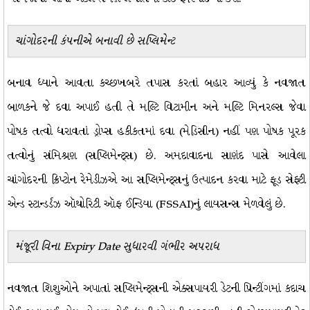
ચાંગોદરની કંપનીએ બનાવી છે સપ્લિમેન્ટ
બનાવ ધ્યાને આવતા કચ્છખબરે તપાસ કરતાં બહાર આવ્યું કે નવજાત
બાળકને જે દવા અપાઈ હતી તે મલ્ટિ વિટામીન અને મલ્ટિ મિનરલ્સ જેવા
પોષક તત્વો ધરાવતાં ડ્રોપ્સ હકીકતમાં દવા (મેડિસીન) નહીં પણ પોષક પૂરક
તત્વોનું સંમિશ્રણ (સપ્લિમેન્ટ્સ) છે. અમદાવાદના સાણંદ પાસે આવેલા
ચાંગોદરની ક્રિપ્ટોન રેમેડીઝએ આ સપ્લિમેન્ટ્સનું ઉત્પાદન કરવા માટે ફૂડ સેફ્ટી
એન્ડ સ્ટાન્ડર્ડઝ ઑથોરિટી ઑફ ઈન્ડિયા (FSSAI)નું લાયસન્સ મેળવેલું છે.
મંજૂરી વિના
Expiry Date
સુધારવી ગંભીર અપરાધ
નવજાત શિશુઓને અપાતાં સપ્લિમેન્ટ્સની એક્સપાયરી ડેટની પ્રિન્ટીંગમાં કદાચ