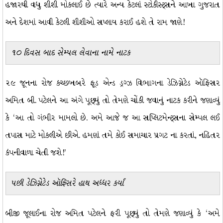
હજારથી વધુ શીશી મોકલાઈ છે ત્યારે અન્ય કેટલાં સ્ટોકીસ્ટ્સને આખા ગુજરાત
અને દેશમાં આવી કેટલી શીશીઓ સપ્લાય કરાઈ હશે તે રામ જાણે!
૧૦ દિવસ બાદ સેમ્પલ લેવાના નામે નાટક
૨૯ જૂનના રોજ કચ્છખબરે ફૂડ એન્ડ ડ્રગ્ઝ વિભાગના ડેઝિગ્નેટેડ ઑફિસર
અમિત બી. પટેલને આ અંગે પૂછ્યું તો તેમણે ચોંકી જવાનું નાટક કરીને જણાવ્યું
કે ‘આ તો ગંભીર મામલો છે. અમે આજે જ આ સપ્લિટમેન્ટ્સના સેમ્પલ લઈ
તપાસ માટે મોકલીએ છીએ. હમણાં તમે કોઈ સમાચાર પ્રગટ ના કરતાં, નહિતર
કંપનીવાળા ચેતી જશે!’
પછી ડેઝિગ્નેટેડ ઑફિસરે હાથ અધ્ધર કર્યાં
બીજી જૂલાઈના રોજ અમિત પટેલને ફરી પૂછ્યું તો તેમણે જણાવ્યું કે ‘અમે