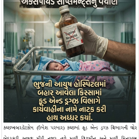
કચ્છખબરડૉટકોમ (ઉમેશ પરમાર) કચ્છમાં ફૂડ એન્ડ ડ્રગ્ઝ વિભાગની ઘોર
બેદરકારી અથવા મીઠી નજર તળે મલ્ટી વિટામીન અને મલ્ટી મિનરલ્સ