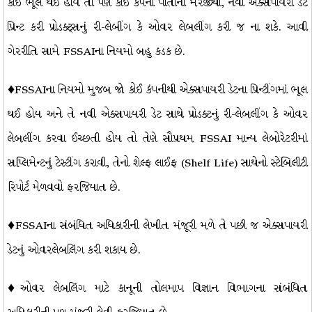
કોઈ ભૂલ થઈ હોય તો પણ કોઈ કંપની પોતાની મરજીથી, નવી એક્સપાયરી ડેટ
પ્રિન્ટ કરી પ્રોડક્ટ્સનું રી-લેબીંગ કે ઓવર લેબલીંગ કરી જ ના શકે. આવી
ગેરરીતિ સામે FSSAIના નિયમો બહુ કડક છે.
♦FSSAIના નિયમો મુજબ જો કોઈ કંપનીથી એક્સપાયરી ડેટના પ્રિન્ટીંગમાં ભૂલ
થઈ હોય અને તે નવી એક્સપાયરી ડેટ સાથે પ્રોડક્ટનું રી-લેબલીંગ કે ઓવર
લેબલીંગ કરવા ઈચ્છતી હોય તો તેણે સૌપ્રથમ FSSAI માન્ય લેબોરેટરીમાં
સપ્લિમેન્ટનું ટેસ્ટીંગ કરાવી, તેનો શેલ્ફ લાઈફ (Shelf Life) સાથેનો સ્ટેબિલીટી
રિપોર્ટ મેળવવો ફરજિયાત છે.
♦FSSAIના સંબંધિત અધિકારીની લેખીત મંજૂરી મળે તે પછી જ એક્સપાયરી
ડેટનું ઓવરલેબલિંગ કરી શકાય છે.
♦ઓવર લેબલિંગ માટે કાનૂની તોલમાપ વિજ્ઞાન વિભાગના સંબંધિત