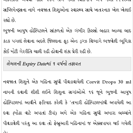
સપ્લિમેન્ટ્સના નામે નવજાત શિશુઓના સ્વાસ્થ્ય સાથે ખતરનાક ખેલ ખેલાઈ
રહ્યો છે.
ભુજની આયુષ હોસ્પિટલને સાંકળતો એક ગંભીર કિસ્સો બહાર આવ્યા બાદ
કડક પગલાં લેવાના બદલે જિલ્લાના ફૂડ એન્ડ ડ્રગ્ઝ વિભાગે ભજવેલી ભૂમિકા
કોઈ મોટી ગેરરીતિ ચાલી રહી હોવાની શંકા પ્રેરી રહી છે.
લેબલની
Expiry Date
માં
૧
વર્ષનો તફાવત
નવજાત શિશુને એક મહિના સુધી પીવડાવાયેલી Corvit Drops 30 ml
નામની દવાની શીશી લઈને શિશુના સગાંઓએ ૧૬ જૂને ભુજની આયુષ
હોસ્પિટલમાં આવીને ફરિયાદ કરેલી કે ‘તમારી હોસ્પિટલમાંથી અપાયેલી આ
દવા (મોંઢા વાટે અપાતાં ટીપાં) અમે એક મહિના સુધી અમારા બચ્ચાંને
પીવડાવેલી પરંતુ આ દવા તો ફેબ્રુઆરી મહિનામાં જ એક્સપાયર થઈ ગયેલી