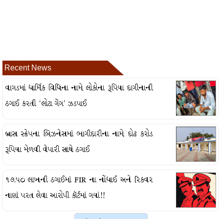
Recent News
વાગડમાં ધાર્મિક વિધિના નામે લોકોના રૂપિયા દાગીનાની
ઠગાઈ કરતી ‘લોટા ગેંગ’ ઝડપાઈ
બ્રાસ સ્ક્રેપના બિઝનેસમાં ભાગીદારીના નામે દોઢ કરોડ
રૂપિયા મેળવી વેપારી સાથે ઠગાઈ
૧૭.૫૦ લાખની ઠગાઈમાં FIR ના નોંધાઈ અને રિકવર
નાણાં પરત લેવા આરોપી કૉર્ટમાં ગયાં!!