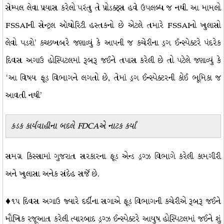
સેમ્પલ લેવા પ્રયાસ કરેલો પરંતુ તે પ્રોડક્ટ્સ હવે ઉપલબ્ધ જ નથી. આ મામલો
FSSAIની સેન્ટ્રલ ઑથોરિટી હસ્તકનો છે એટલે તમારે FSSAIનો ખુલાસો
લેવો પડશે’ કચ્છખબરે જણાવ્યું કે આપની જ કચેરીના ડ્રગ ઈન્સ્પેક્ટરે પંદરેક
દિવસ અગાઉ હોસ્પિટલમાં રૂબરૂ જઈને તપાસ કરેલી છે તો પટેલે જણાવ્યું કે
‘આ વિષય ફૂડ વિભાગને લગતો છે, તેમાં ડ્રગ ઈન્સ્પેક્ટરની કોઈ ભૂમિકા જ
આવતી નથી’
કડક કાર્યવાહીના બદલે
FDCA
એ નાટક કર્યાં
સમગ્ર કિસ્સામાં ગુજરાત સરકારના ફૂડ એન્ડ ડ્રગ્ઝ વિભાગે કરેલી કામગીરી
અને ખુલાસા અનેક સંદેહ સર્જે છે.
♦૧૫ દિવસ અગાઉ જ્યારે દર્દીના સગાએ ફૂડ વિભાગની કચેરીએ રૂબરૂ જઈને
મૌખિક રજૂઆત કરેલી ત્યારબાદ ડ્રગ્ઝ ઈન્સ્પેક્ટરે આયુષ હોસ્પિટલમાં જઈને શું