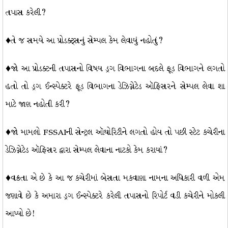
તપાસ કરેલી?
♦તે જ સમયે આ પ્રોડક્ટ્સનું સેમ્પલ કેમ લેવાયું નહોતું?
♦જો આ પ્રોડક્ટની તપાસનો વિષય ડ્રગ વિભાગના બદલે ફૂડ વિભાગને લગતો
હતો તો ડ્રગ ઈન્સ્પેક્ટરે ફૂડ વિભાગના ડેઝિગ્નેટેડ ઑફિસરને સેમ્પલ લેવા શા
માટે જાણ નહોતી કરી?
♦જો મામલો FSSAIની સેન્ટ્રલ ઑથોરિટીને લગતો હોય તો પછી સ્ટેટ કચેરીના
ડેઝિગ્નેટેડ ઑફિસર દ્વારા સેમ્પલ લેવાના નાટકો કેમ કરાયાં?
♦વક્રતા એ છે કે આ જ કચેરીમાં બેસતા મકવાણા નામના અધિકારી વળી એમ
જણાવે છે કે અમારા ડ્રગ ઈન્સ્પેક્ટરે કરેલી તપાસનો રિપોર્ટ વડી કચેરીને મોકલી
આપ્યો છે!