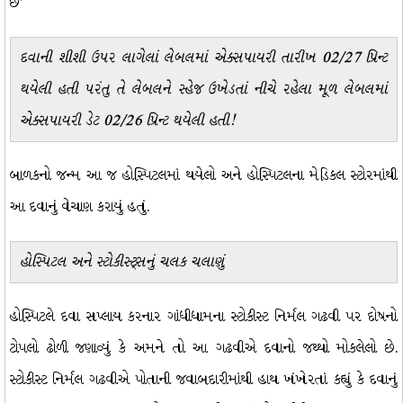
છે’
દવાની શીશી ઉપર લાગેલાં લેબલમાં એક્સપાયરી તારીખ 02/27 પ્રિન્ટ
થયેલી હતી પરંતુ તે લેબલને સ્હેજ ઉખેડતાં નીચે રહેલા મૂળ લેબલમાં
એક્સપાયરી ડેટ 02/26 પ્રિન્ટ થયેલી હતી!
બાળકનો જન્મ આ જ હોસ્પિટલમાં થયેલો અને હોસ્પિટલના મેડિકલ સ્ટોરમાંથી
આ દવાનું વેચાણ કરાયું હતું.
હોસ્પિટલ અને સ્ટોકીસ્ટ્સનું ચલક ચલાણું
હોસ્પિટલે દવા સપ્લાય કરનાર ગાંધીધામના સ્ટોકીસ્ટ નિર્મલ ગઢવી પર દોષનો
ટોપલો ઢોળી જણાવ્યું કે અમને તો આ ગઢવીએ દવાનો જથ્થો મોકલેલો છે.
સ્ટોકીસ્ટ નિર્મલ ગઢવીએ પોતાની જવાબદારીમાંથી હાથ ખંખેરતાં કહ્યું કે દવાનું