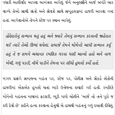
પધારી આશીર્વાદ આપવા આમંત્રણ આપેલું. જેને અનુલક્ષીને આજે બપોરે બાર
વાગ્યે તેઓ સાથી સંતો અને સેવકો સાથે સમૂહલગ્નમાં હાજરી આપવા ગયાં
હતાં. આગેવાનોએ તેમને સ્ટેજ પર સ્થાન આપેલું.
હોદ્દેદારોનું સન્માન થતું હતું અને જ્યારે તેમનું સન્માન કરવાની જાહેરાત
થઈ ત્યારે તેઓ ઊભાં થયેલાં. સમાજે તેમને મોમેન્ટો આપી સન્માન કર્યું
હતું તે જ સમયે અચાનક રમણિક ગરવા ધસી આવ્યો હતો અને વાળ
ખેંચી, ગળું પકડી, નીચે પાડીને તેમના પર સીધો હુમલો કર્યો હતો.
મંગળ પ્રસંગે સમાજના મહંત પર, સ્ટેજ પર, પોલીસ અને સેંકડો લોકોની
હાજરીમાં એકાએક હુમલો થતાં ભારે ઉત્તેજના છવાઈ ગઈ હતી. રમણિકે
મોમેન્ટો મહંતના માથામાં ફટકારી, ભૂંડી ગાળો બોલીને ‘આજે તો તને પૂરો જ
કરી દેવો છે’ કહીને હત્યા કરવાના હેતુથી બે હાથથી મહંતનું ગળું દબાવી દીધેલું.