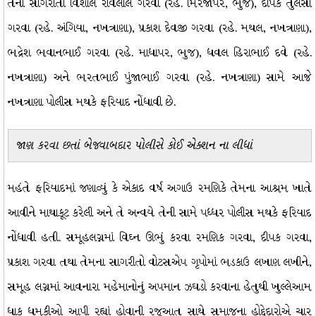
તેના સાગરીતો વિશાલ રવિલાલ ગરવા (રહે. મિરજાપર, ભુજ), દીપક તુલસી
ગરવા (રહે. અંગિયા, નખત્રાણા), પ્રકાશ દેવજી ગરવા (રહે. મથલ, નખત્રાણા),
ભદ્રેશ ભવાનભાઈ ગરવા (રહે. માધાપર, ભુજ), ધવલ હિરાભાઈ દવે (રહે.
નખત્રાણા) અને ભરતભાઈ પુંજાભાઈ ગરવા (રહે. નખત્રાણા) સામે આજે
નખત્રાણા પોલીસ મથકે ફરિયાદ નોંધાવી છે.
જાણ કરવા છતાં બેજવાબદાર પોલીસે કોઈ એક્શન ના લીધાં
મહંતે ફરિયાદમાં જણાવ્યું કે એકાદ વર્ષ અગાઉ રમણિકે તેમના આશ્રમ ખાતે
આવીને માથાકૂટ કરેલી અને તે અન્વયે તેની સામે પધ્ધર પોલીસ મથકે ફરિયાદ
નોંધાવી હતી. સમૂહલગ્નમાં વિઘ્ન ઊભું કરવા રમણિક ગરવા, દીપક ગરવા,
પ્રકાશ ગરવા તથા તેમના સાગરીતો વોટસએપ ગૃપોમાં ભડકાઉ લખાણ લખીને,
સમૂહ લગ્નમાં આવનારા મહેમાનોનું અપમાન ઝઘડો કરવાના હેતુથી ખુલ્લેઆમ
ધાક ધમકીઓ આપી રહ્યાં હોવાની રજૂઆત સાથે સમાજના હોદ્દેદારોએ ચાર