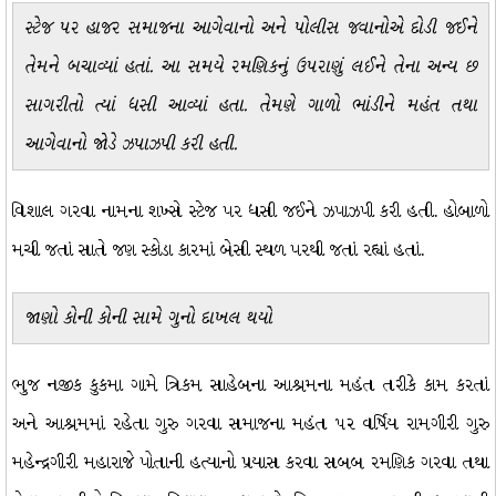
સ્ટેજ પર હાજર સમાજના આગેવાનો અને પોલીસ જવાનોએ દોડી જઈને
તેમને બચાવ્યાં હતાં. આ સમયે રમણિકનું ઉપરાણું લઈને તેના અન્ય છ
સાગરીતો ત્યાં ધસી આવ્યાં હતા. તેમણે ગાળો ભાંડીને મહંત તથા
આગેવાનો જોડે ઝપાઝપી કરી હતી.
વિશાલ ગરવા નામના શખ્સે સ્ટેજ પર ધસી જઈને ઝપાઝપી કરી હતી. હોબાળો
મચી જતાં સાતે જણ સ્કોડા કારમાં બેસી સ્થળ પરથી જતાં રહ્યાં હતાં.
જાણો કોની કોની સામે ગુનો દાખલ થયો
ભુજ નજીક કુકમા ગામે ત્રિકમ સાહેબના આશ્રમના મહંત તરીકે કામ કરતાં
અને આશ્રમમાં રહેતા ગુરુ ગરવા સમાજના મહંત ૫૨ વર્ષિય રામગીરી ગુરુ
મહેન્દ્રગીરી મહારાજે પોતાની હત્યાનો પ્રયાસ કરવા સબબ રમણિક ગરવા તથા