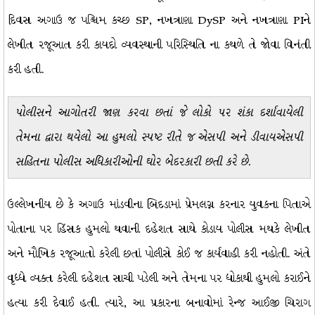
દિવસ અગાઉ જ પશ્ચિમ કચ્છ SP, નખત્રાણા DySP અને નખત્રાણા PIને
લેખીત રજૂઆત કરી કાયદો વ્યવસ્થાની પરિસ્થિતિ ના કથળે તે જોવા વિનંતી
કરી હતી.
પોલીસને આગોતરી જાણ કરવા છતાં જે લોકો પર શંકા દર્શાવાયેલી
તેમના દ્વારા થયેલો આ હુમલો સ્પષ્ટ રીતે જ એસપી અને ડીવાયએસપી
સહિતના પોલીસ અધિકારીઓની ઘોર બેદરકારી છતી કરે છે.
ઉલ્લેખનીય છે કે અગાઉ માંડવીના બિદડામાં પ્રેમલગ્ન કરનાર યુવકના પિતાએ
પોતાના પર હિંસક હુમલો થવાની દહેશત સાથે કોડાય પોલીસ મથકે લેખીત
અને મૌખિક રજૂઆતો કરેલી છતાં પોલીસે કોઈ જ કાર્યવાહી કરી નહોતી. અંતે
વૃધ્ધે વ્યક્ત કરેલી દહેશત સાચી પડેલી અને તેમના પર ધોકાથી હુમલો કરાઈને
હત્યા કરી દેવાઈ હતી. ત્યારે, આ પ્રકારના બનાવોમાં રેન્જ આઈજી ચિરાગ