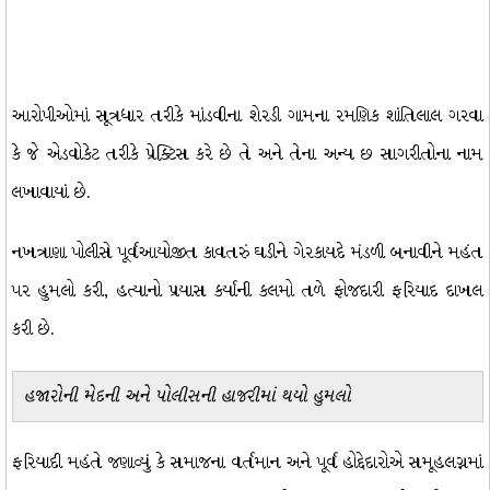
આરોપીઓમાં સૂત્રધાર તરીકે માંડવીના શેરડી ગામના રમણિક શાંતિલાલ ગરવા
કે જે એડવોકેટ તરીકે પ્રેક્ટિસ કરે છે તે અને તેના અન્ય છ સાગરીતોના નામ
લખાવાયાં છે.
નખત્રાણા પોલીસે પૂર્વઆયોજીત કાવતરું ઘડીને ગેરકાયદે મંડળી બનાવીને મહંત
પર હુમલો કરી, હત્યાનો પ્રયાસ કર્યાની કલમો તળે ફોજદારી ફરિયાદ દાખલ
કરી છે.
હજારોની મેદની અને પોલીસની હાજરીમાં થયો હુમલો
ફરિયાદી મહંતે જણાવ્યું કે સમાજના વર્તમાન અને પૂર્વ હોદ્દેદારોએ સમૂહલગ્નમાં