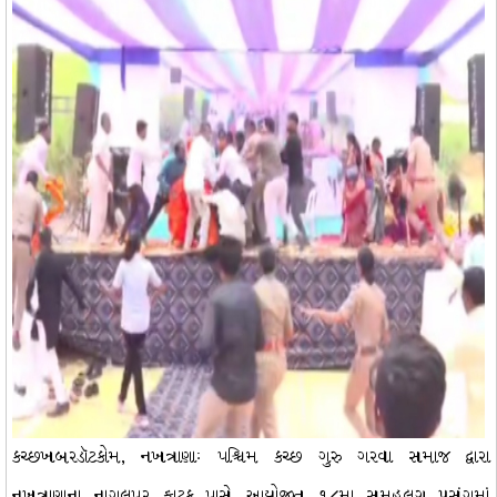
કચ્છખબરડૉટકોમ, નખત્રાણાઃ પશ્ચિમ કચ્છ ગુરુ ગરવા સમાજ દ્વારા
નખત્રાણાના નાગલપર ફાટક પાસે આયોજીત ૧૮મા સમૂહલગ્ન પ્રસંગમાં