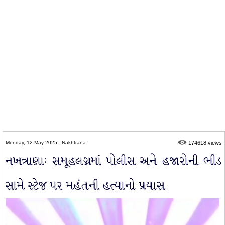
Monday, 12-May-2025 - Nakhtrana
174618 views
નખત્રાણાઃ સમૂહલગ્નમાં પોલીસ અને હજારોની ભીડ
સામે સ્ટેજ પર મહંતની હત્યાનો પ્રયાસ