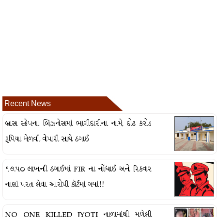
Recent News
બ્રાસ સ્ક્રેપના બિઝનેસમાં ભાગીદારીના નામે દોઢ કરોડ
રૂપિયા મેળવી વેપારી સાથે ઠગાઈ
૧૭.૫૦ લાખની ઠગાઈમાં FIR ના નોંધાઈ અને રિકવર
નાણાં પરત લેવા આરોપી કૉર્ટમાં ગયાં!!
NO ONE KILLED JYOTI નાળામાંથી મળેલી