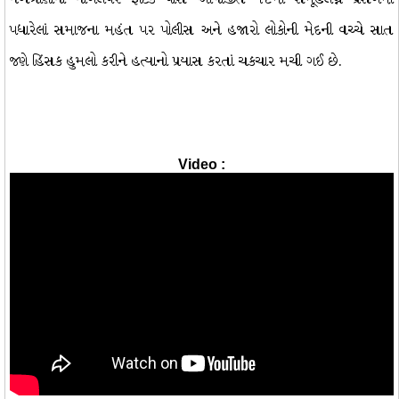
પધારેલાં સમાજના મહંત પર પોલીસ અને હજારો લોકોની મેદની વચ્ચે સાત
જણે હિંસક હુમલો કરીને હત્યાનો પ્રયાસ કરતાં ચકચાર મચી ગઈ છે.
Video :