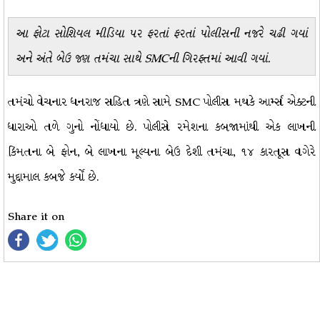
આ ફોટા સોશિયલ મીડિયા પર ફરતાં ફરતાં પોલીસની નજરે ચઢી ગયાં
અને અંતે બેઉ જણ તમંચા સાથે SMCની ગિરફ્તમાં આવી ગયાં.
તમંચો વેચનાર ધનરાજ સહિત ત્રણે સામે SMC પોલીસ મથકે આર્મ્સ એક્ટની
ધારાઓ તળે ગુનો નોંધાયો છે. પોલીસે રમેશના કબજામાંથી એક લાખની
કિંમતના બે ફોન, બે લાખના મૂલ્યના બેઉ દેશી તમંચા, ૧૪ કારતૂસ વગેરે
મુદ્દામાલ કબજે કર્યો છે.
Share it on