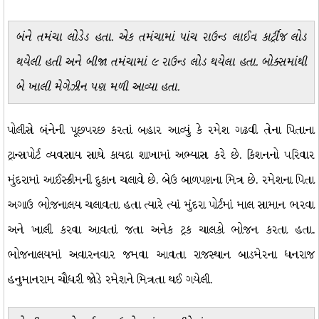
બંને તમંચા લોડેડ હતા. એક તમંચામાં પાંચ રાઉન્ડ લાઈવ કાર્ટ્રીજ લોડ
થયેલી હતી અને બીજા તમંચામાં ૯ રાઉન્ડ લોડ થયેલા હતા. બોક્સમાંથી
બે ખાલી મેગેઝીન પણ મળી આવ્યા હતા.
પોલીસે બંનેની પૂછપરછ કરતાં બહાર આવ્યું કે રમેશ ગઢવી તેના પિતાના
ટ્રાન્સપોર્ટ વ્યવસાય સાથે કાયદા શાખામાં અભ્યાસ કરે છે. કિશનનો પરિવાર
મુંદરામાં આઈસ્ક્રીમની દુકાન ચલાવે છે. બેઉ બાળપણના મિત્ર છે. રમેશના પિતા
અગાઉ ભોજનાલય ચલાવતા હતા ત્યારે ત્યાં મુંદરા પોર્ટમાં માલ સામાન ભરવા
અને ખાલી કરવા આવતાં જતા અનેક ટ્રક ચાલકો ભોજન કરતા હતા.
ભોજનાલયમાં અવારનવાર જમવા આવતા રાજસ્થાન બાડમેરના ધનરાજ
હનુમાનરામ ચૌધરી જોડે રમેશને મિત્રતા થઈ ગયેલી.