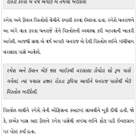
રોકડી કરવા બે વર્ષ અગાઉ બે તમંચા ખરીદેલાં
રમેશ અને કિશન પિસ્તોલો વેચીને કમાણી કરવા ઈચ્છતા હતા. રમેશે ધનરાજને
આ અંગે વાત કરતા ધનરાજે તેને પિસ્તોલની વ્યવસ્થા કરી આપવાની ખાતરી
આપેલી. આજથી સવા બે વર્ષ અગાઉ ધનરાજ બે દેશી પિસ્તોલ લઈને ગાંધીધામ
વરસાણા પાસે આવેલો.
રમેશ અને કિશન બેઉ જણ બાઈકથી વરસાણા ટોયોટા શો રૂમ પાસે
ગયેલાં. ત્યાં પચાસ હજાર રોકડા રૂપિયા આપીને ધનરાજ પાસેથી બેઉ
પિસ્તોલ ખરીદેલી.
પિસ્તોલ લાવીને રમેશે તેની ઑફિસના કબાટમાં સાચવીને મૂકી દીધી હતી. જો
કે, છએક માસ બાદ કિશને રમેશ પાસેથી તમંચા લઈને ફોટા પાડી ઈન્સ્ટાગ્રામ
પર પોસ્ટ કર્યાં હતા.