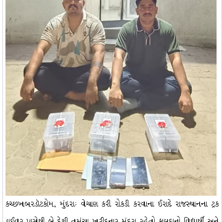
કચ્છખબરડૉટકોમ, મુંદરાઃ વેચાણ કરી રોકડી કરવાના ઈરાદે રાજસ્થાનના ટ્રક
ડ્રાઈવર પાસેથી બે દેશી તમંચા ખરીદનાર મુંદરા રહેતો કાયદાનો વિદ્યાર્થી અને