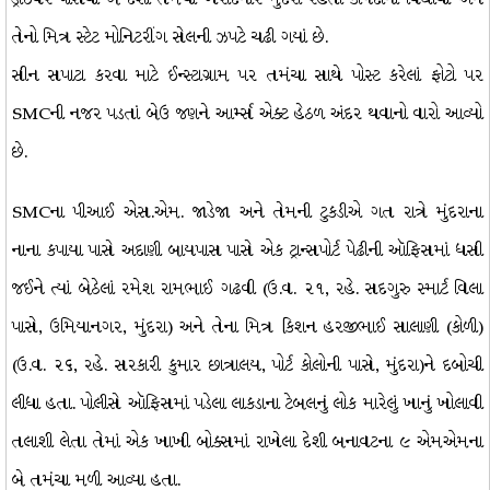
તેનો મિત્ર સ્ટેટ મોનિટરીંગ સેલની ઝપટે ચઢી ગયાં છે.
સીન સપાટા કરવા માટે ઈન્સ્ટાગ્રામ પર તમંચા સાથે પોસ્ટ કરેલાં ફોટો પર
SMCની નજર પડતાં બેઉ જણને આર્મ્સ એક્ટ હેઠળ અંદર થવાનો વારો આવ્યો
છે.
SMCના પીઆઈ એસ.એમ. જાડેજા અને તેમની ટુકડીએ ગત રાત્રે મુંદરાના
નાના કપાયા પાસે અદાણી બાયપાસ પાસે એક ટ્રાન્સપોર્ટ પેઢીની ઑફિસમાં ધસી
જઈને ત્યાં બેઠેલાં રમેશ રામભાઈ ગઢવી (ઉ.વ. ૨૧, રહે. સદગુરુ સ્માર્ટ વિલા
પાસે, ઉમિયાનગર, મુંદરા) અને તેના મિત્ર કિશન હરજીભાઈ સાલાણી (કોળી)
(ઉ.વ. ૨૬, રહે. સરકારી કુમાર છાત્રાલય, પોર્ટ કોલોની પાસે, મુંદરા)ને દબોચી
લીધા હતા. પોલીસે ઑફિસમાં પડેલા લાકડાના ટેબલનું લોક મારેલું ખાનું ખોલાવી
તલાશી લેતા તેમાં એક ખાખી બોક્સમાં રાખેલા દેશી બનાવટના ૯ એમએમના
બે તમંચા મળી આવ્યા હતા.