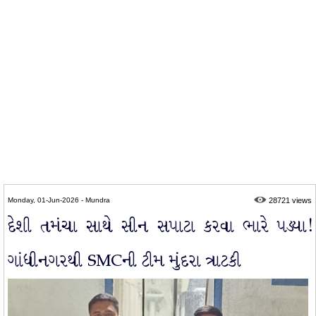
Monday, 01-Jun-2026 - Mundra
28721 views
દેશી તમંચા સાથે સીન સપાટા કરવા ભારે પડ્યા!
ગાંધીનગરથી SMCની ટીમ મુંદરા ત્રાટકી