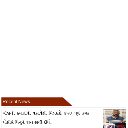
Recent News
ગાંજાની કમાણીથી વસાવેલી મિલકતો જપ્તઃ પૂર્વ કચ્છ
પોલીસે પિન્ટુને રસ્તે લાવી દીધો!