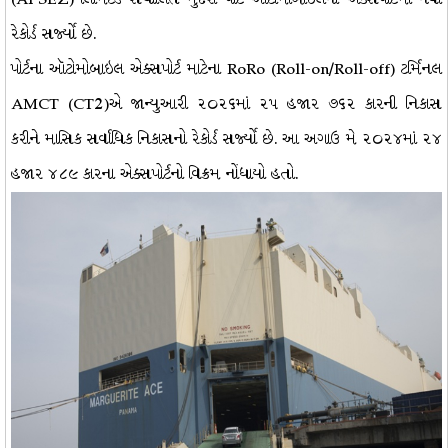
રેકોર્ડ સર્જ્યો છે.
પોર્ટના ઑટોમોબાઇલ એક્સપોર્ટ માટેના RoRo (Roll-on/Roll-off) ટર્મિનલ
AMCT (CT2)એ જાન્યુઆરી ૨૦૨૬માં ૨૫ હજાર ૭૬૨ કારની નિકાસ
કરીને માસિક સર્વાધિક નિકાસનો રેકોર્ડ સર્જ્યો છે. આ અગાઉ મે ૨૦૨૪માં ૨૪
હજાર ૪૮૯ કારના એક્સપોર્ટનો વિક્રમ નોંધાયો હતો.