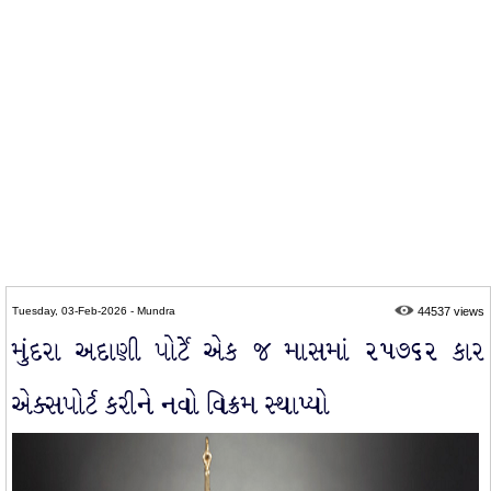
Tuesday, 03-Feb-2026 - Mundra
44537 views
મુંદરા અદાણી પોર્ટે એક જ માસમાં ૨૫૭૬૨ કાર
એક્સપોર્ટ કરીને નવો વિક્રમ સ્થાપ્યો