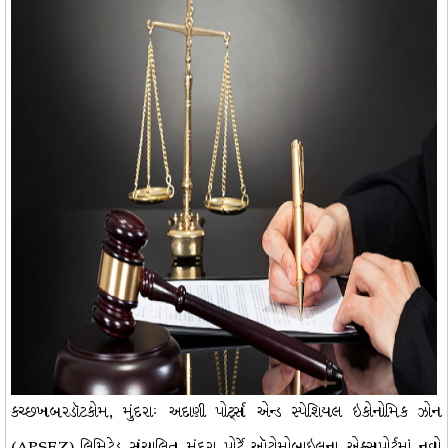
કચ્છખબરડૉટકોમ, મુંદરાઃ અદાણી પોર્ટ્સ એન્ડ સ્પેશિયલ ઇકોનોમિક ઝોન
(APSEZ) લિમિટેડ સંચાલિત મુંદરા પોર્ટે ઑટોમોબાઇલના એક્સપોર્ટમાં નવો