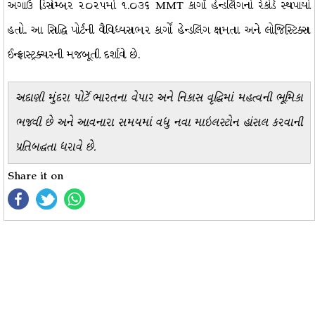
અગાઉ ડિસેમ્બર ૨૦૨૫માં ૧.૦૩૬ MMT કાર્ગો હેન્ડલિંગનો રેકોર્ડ સ્થપાયો
હતો. આ સિદ્ધિ પોર્ટની વૈવિધ્યસભર કાર્ગો હેન્ડલિંગ ક્ષમતા અને લોજિસ્ટિક્સ
ઈન્ફ્રાસ્ટ્રક્ચરની મજબૂતી દર્શાવે છે.
અદાણી મુંદરા પોર્ટે ભારતના વેપાર અને નિકાસ વૃદ્ધિમાં મહત્વની ભૂમિકા
ભજવી છે અને આવનારા સમયમાં વધુ નવા માઇલસ્ટોન હાંસલ કરવાની
પ્રતિબદ્ધતા ધરાવે છે.
Share it on