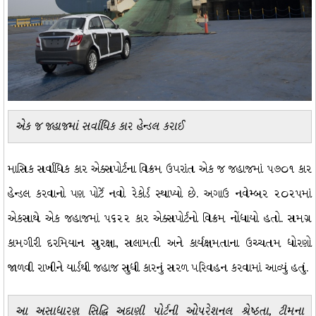
એક જ જહાજમાં સર્વાધિક કાર હેન્ડલ કરાઈ
માસિક સર્વાધિક કાર એક્સપોર્ટના વિક્રમ ઉપરાંત એક જ જહાજમાં ૫૭૦૧ કાર
હેન્ડલ કરવાનો પણ પોર્ટે નવો રેકોર્ડ સ્થાપ્યો છે. અગાઉ નવેમ્બર ૨૦૨૫માં
એકસાથે એક જહાજમાં ૫૬૨૨ કાર એક્સપોર્ટનો વિક્રમ નોંધાયો હતો. સમગ્ર
કામગીરી દરમિયાન સુરક્ષા, સલામતી અને કાર્યક્ષમતાના ઉચ્ચતમ ધોરણો
જાળવી રાખીને યાર્ડથી જહાજ સુધી કારનું સરળ પરિવહન કરવામાં આવ્યું હતું.
આ અસાધારણ સિદ્ધિ અદાણી પોર્ટની ઓપરેશનલ શ્રેષ્ઠતા, ટીમના