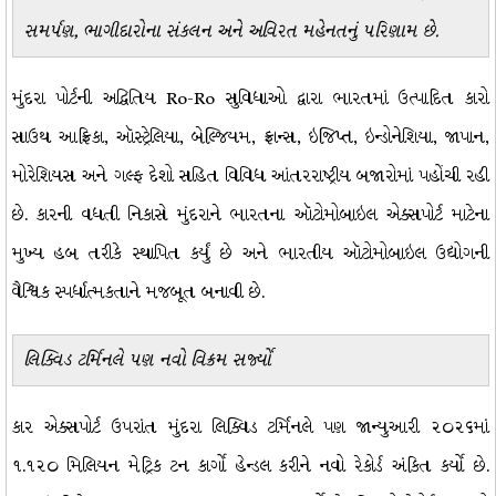
સમર્પણ, ભાગીદારોના સંકલન અને અવિરત મહેનતનું પરિણામ છે.
મુંદરા પોર્ટની અદ્વિતિય Ro-Ro સુવિધાઓ દ્વારા ભારતમાં ઉત્પાદિત કારો
સાઉથ આફ્રિકા, ઑસ્ટ્રેલિયા, બેલ્જિયમ, ફ્રાન્સ, ઇજિપ્ત, ઇન્ડોનેશિયા, જાપાન,
મોરેશિયસ અને ગલ્ફ દેશો સહિત વિવિધ આંતરરાષ્ટ્રીય બજારોમાં પહોંચી રહી
છે. કારની વધતી નિકાસે મુંદરાને ભારતના ઑટોમોબાઇલ એક્સપોર્ટ માટેના
મુખ્ય હબ તરીકે સ્થાપિત કર્યું છે અને ભારતીય ઑટોમોબાઇલ ઉદ્યોગની
વૈશ્વિક સ્પર્ધાત્મકતાને મજબૂત બનાવી છે.
લિક્વિડ ટર્મિનલે પણ નવો વિક્રમ સર્જ્યો
કાર એક્સપોર્ટ ઉપરાંત મુંદરા લિક્વિડ ટર્મિનલે પણ જાન્યુઆરી ૨૦૨૬માં
૧.૧૨૦ મિલિયન મેટ્રિક ટન કાર્ગો હેન્ડલ કરીને નવો રેકોર્ડ અંકિત કર્યો છે.