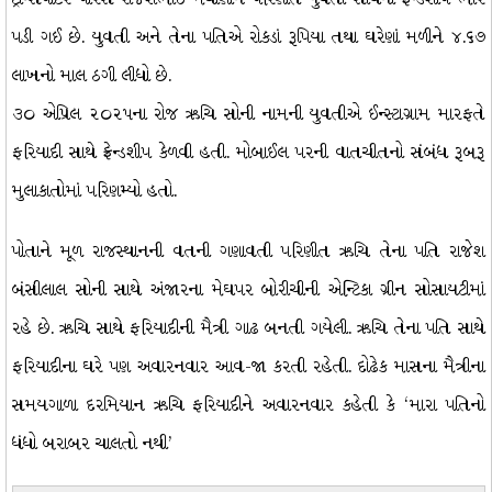
પડી ગઈ છે. યુવતી અને તેના પતિએ રોકડાં રૂપિયા તથા ઘરેણાં મળીને ૪.૬૭
લાખનો માલ ઠગી લીધો છે.
૩૦ એપ્રિલ ૨૦૨૫ના રોજ ઋચિ સોની નામની યુવતીએ ઈન્સ્ટાગ્રામ મારફતે
ફરિયાદી સાથે ફ્રેન્ડશીપ કેળવી હતી. મોબાઈલ પરની વાતચીતનો સંબંધ રૂબરૂ
મુલાકાતોમાં પરિણમ્યો હતો.
પોતાને મૂળ રાજસ્થાનની વતની ગણાવતી પરિણીત ઋચિ તેના પતિ રાજેશ
બંસીલાલ સોની સાથે અંજારના મેઘપર બોરીચીની એન્ટિકા ગ્રીન સોસાયટીમાં
રહે છે. ઋચિ સાથે ફરિયાદીની મૈત્રી ગાઢ બનતી ગયેલી. ઋચિ તેના પતિ સાથે
ફરિયાદીના ઘરે પણ અવારનવાર આવ-જા કરતી રહેતી. દોઢેક માસના મૈત્રીના
સમયગાળા દરમિયાન ઋચિ ફરિયાદીને અવારનવાર કહેતી કે ‘મારા પતિનો
ધંધો બરાબર ચાલતો નથી’