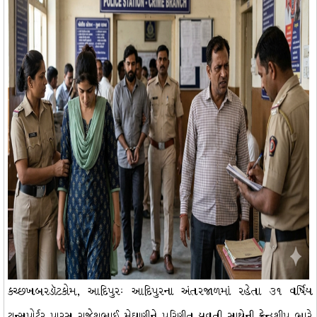
કચ્છખબરડૉટકોમ, આદિપુરઃ આદિપુરના અંતરજાળમાં રહેતા ૩૧ વર્ષિય
ટ્રાન્સપોર્ટર પારસ રાજેશભાઈ મેઘાણીને પરિણીત યુવતી સાથેની ફ્રેન્ડશીપ ભારે