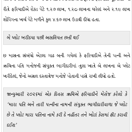
રીતે ફરિયાદીએ રોકડ પેટે ૧.૨૭ લાખ, ૧.૨૦ લાખના ઘરેણાં અને ૨.૧૯ લાખ
શોપિંગના ખર્ચ પેટે મળીને કુલ ૪.૬૭ લાખ ઉડાવી દીધા હતા.
બે પ્લોટ ખરીદયા પછી અસલિયત છતી થઈ
છ માસના સંબંધો એટલા ગાઢ બની ગયેલાં કે ફરિયાદીએ તેની પત્ની અને
ઋચિના પતિ મનોજની સંયુક્ત ભાગીદારીમાં તુણા ખાતે બે લાખના બે પ્લોટ
ખરીદેલાં, જેનો અસલ દસ્તાવેજ મનોજે પોતાની પાસે રાખી લીધો હતો.
જાન્યુઆરી ૨૦૨૬માં એક દિવસ ઋચિએ ફરિયાદીને મેસેજ કરેલો કે
‘મારા પતિ અને તારી પત્નીના નામની સંયુક્ત ભાગીદારીવાળા જે પ્લોટ
છે તે પ્લોટ મારા પતિના નામે કરી દે નહીંતર તને ખોટાં કેસમાં ફીટ કરાવી
દઈશ’