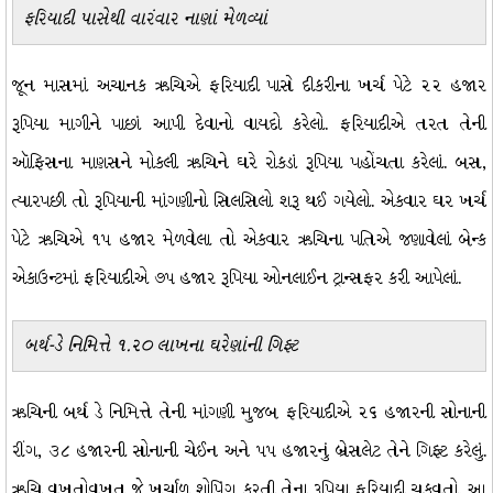
ફરિયાદી પાસેથી વારંવાર નાણાં મેળવ્યાં
જૂન માસમાં અચાનક ઋચિએ ફરિયાદી પાસે દીકરીના ખર્ચ પેટે ૨૨ હજાર
રૂપિયા માગીને પાછાં આપી દેવાનો વાયદો કરેલો. ફરિયાદીએ તરત તેની
ઑફિસના માણસને મોકલી ઋચિને ઘરે રોકડાં રૂપિયા પહોંચતા કરેલાં. બસ,
ત્યારપછી તો રૂપિયાની માંગણીનો સિલસિલો શરૂ થઈ ગયેલો. એકવાર ઘર ખર્ચ
પેટે ઋચિએ ૧૫ હજાર મેળવેલા તો એકવાર ઋચિના પતિએ જણાવેલાં બેન્ક
એકાઉન્ટમાં ફરિયાદીએ ૭૫ હજાર રૂપિયા ઓનલાઈન ટ્રાન્સફર કરી આપેલાં.
બર્થ-ડે નિમિત્તે ૧.૨૦ લાખના ઘરેણાંની ગિફ્ટ
ઋચિની બર્થ ડે નિમિત્તે તેની માંગણી મુજબ ફરિયાદીએ ૨૬ હજારની સોનાની
રીંગ, ૩૮ હજારની સોનાની ચેઈન અને ૫૫ હજારનું બ્રેસલેટ તેને ગિફ્ટ કરેલું.
ઋચિ વખતોવખત જે ખર્ચાળ શોપિંગ કરતી તેના રૂપિયા ફરિયાદી ચૂકવતો. આ