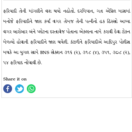
ફરિયાદી તેની માંગણીને વશ થયો નહોતો. દરમિયાન, ગત એપ્રિલ માસમાં
મનોજે ફરિયાદીને જાણ કર્યાં વગર તેમજ તેની પત્નીનો હક હિસ્સો આપ્યા
વગર બારોબાર બંને પ્લોટના દસ્તાવેજ પોતાના એકલાના નામે કરાવી દેવા ટોકન
મેળવ્યો હોવાની ફરિયાદીને જાણ થયેલી. કંટાળીને ફરિયાદીએ આદિપુર પોલીસ
મથકે આ યુગલ સામે BNS સેક્શન ૩૧૬ (૨), ૩૧૮ (૪), ૩૫૧, ૩૦૮ (૨),
૫૪ ફરિયાદ નોંધાવી છે.
Share it on