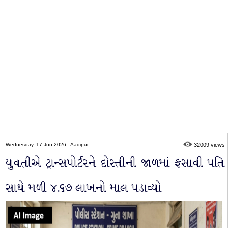
Wednesday, 17-Jun-2026 - Aadipur
32009 views
યુવતીએ ટ્રાન્સપોર્ટરને દોસ્તીની જાળમાં ફસાવી પતિ
સાથે મળી ૪.૬૭ લાખનો માલ પડાવ્યો