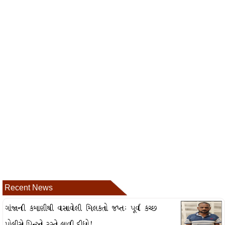
Recent News
ગાંજાની કમાણીથી વસાવેલી મિલકતો જપ્તઃ પૂર્વ કચ્છ
પોલીસે પિન્ટુને રસ્તે લાવી દીધો!