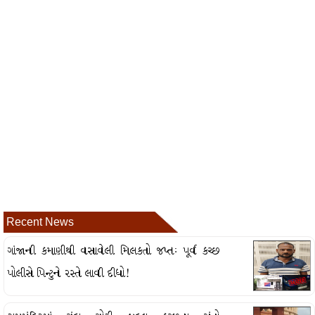
Recent News
ગાંજાની કમાણીથી વસાવેલી મિલકતો જપ્તઃ પૂર્વ કચ્છ
પોલીસે પિન્ટુને રસ્તે લાવી દીધો!