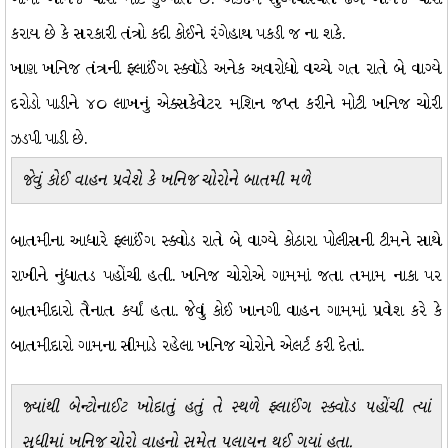
કરાય છે કે સરકારી તંત્રો કદી કોઈને રંગેહાથ પકડી જ ના શકે.
ખાણ ખનિજ તંત્રની ફ્લાઈંગ સ્ક્વૉડે અનેક અવરોધો વચ્ચે ગત રાતે બે વાગ્યે
દરોડો પાડીને ૪૦ લાખનું એક્સકેવેટર મશિન જપ્ત કરીને મોટી ખનિજ ચોરી
ઝડપી પાડી છે.
જેવું કોઈ વાહન પ્રવેશે કે ખનિજ ચોરોને બાતમી મળે
બાતમીના આધારે ફ્લાઈંગ સ્ક્વોડ રાતે બે વાગ્યે કોઠારા પોલીસની ટીમને સાથે
રાખીને નુંધાતડ પહોંચી હતી. ખનિજ ચોરોએ ગામમાં જતા તમામ નાકા પર
બાતમીદારો તૈનાત કર્યાં હતા. જેવું કોઈ ખાનગી વાહન ગામમાં પ્રવેશ કરે કે
બાતમીદારો ગામના સીમાડે રહેલા ખનિજ ચોરોને એલર્ટ કરી દેતાં.
જ્યાંથી બેન્ટોનાઈટ ખોદાતું હતું તે સ્થળે ફ્લાઈંગ સ્ક્વૉડ પહોંચી ત્યાં
સુધીમાં ખનિજ ચોરો વાહનો સમેત પલાયન થઈ ગયાં હતા.