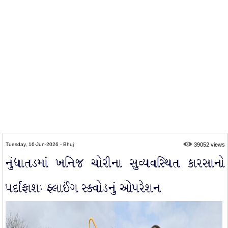
Tuesday, 16-Jun-2026 - Bhuj
39052 views
નુંધાતડમાં ખનિજ ચોરીના સુવ્યવસ્થિત કારસાનો
પર્દાફાશઃ ફ્લાઈંગ સ્ક્વોડનું ઓપરેશન