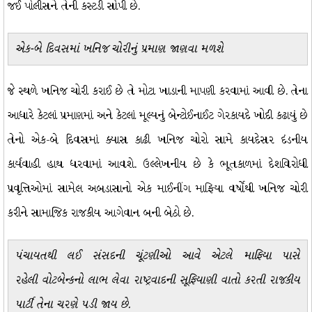
જઈ પોલીસને તેની કસ્ટડી સોંપી છે.
એક-બે દિવસમાં ખનિજ ચોરીનું પ્રમાણ જાણવા મળશે
જે સ્થળે ખનિજ ચોરી કરાઈ છે તે મોટા ખાડાની માપણી કરવામાં આવી છે. તેના
આધારે કેટલાં પ્રમાણમાં અને કેટલાં મૂલ્યનું બેન્ટોઈનાઈટ ગેરકાયદે ખોદી કઢાયું છે
તેનો એક-બે દિવસમાં ક્યાસ કાઢી ખનિજ ચોરો સામે કાયદેસર દંડનીય
કાર્યવાહી હાથ ધરવામાં આવશે. ઉલ્લેખનીય છે કે ભૂતકાળમાં દેશવિરોધી
પ્રવૃત્તિઓમાં સામેલ અબડાસાનો એક માઈનીંગ માફિયા વર્ષોથી ખનિજ ચોરી
કરીને સામાજિક રાજકીય આગેવાન બની બેઠો છે.
પંચાયતથી લઈ સંસદની ચૂંટણીઓ આવે એટલે માફિયા પાસે
રહેલી વોટબેન્કનો લાભ લેવા રાષ્ટ્રવાદની સૂફિયાણી વાતો કરતી રાજકીય
પાર્ટી તેના ચરણે પડી જાય છે.