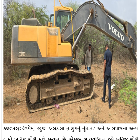
કચ્છખબરડૉટકોમ, ભુજઃ અબડાસા તાલુકાનું નુંધાતડ અને આસપાસના અન્ય
ગામો ખનિજ ચોરી માટે કુખ્યાત છે. એકદમ સુવ્યવસ્થિત ઢબે ખનિજ ચોરી