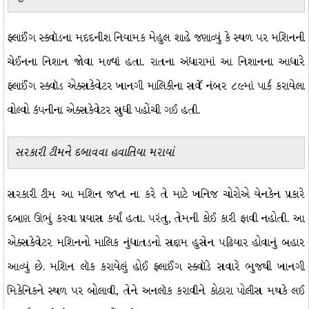
ફ્લાઈંગ સ્ક્વૉડના મદદનીશ નિયામક મેહુલ શાહે જણાવ્યું કે સ્થળ પર મશિનની
ચેઈનના નિશાન જોવા મળ્યાં હતા. રાતના અંધારામાં આ નિશાનના આધારે
ફ્લાઈંગ સ્ક્વૉડ એક્સકેવેટર ખાનગી માલિકીના સર્વે નંબર ૮૯માં પાર્ક કરાયેલા
વોલ્વો કંપનીના એક્સકેવેટર સુધી પહોંચી ગઈ હતી.
સરકારી ટીમને દબાવવા હવાતિયા મરાયાં
સરકારી ટીમ આ મશિન જપ્ત ના કરે તે માટે ખનિજ ચોરોએ યેનકેન પ્રકારે
દબાણ ઊભું કરવા પ્રયાસ કર્યાં હતા. પરંતુ, તેમની કોઈ કારી ફાવી નહોતી. આ
એક્સકેવેટર મશિનનો માલિક નુંધાતડનો સદ્દામ હુસેન પઢિયાર હોવાનું બહાર
આવ્યું છે. મશિન લૉક કરાયેલું હોઈ ફ્લાઈંગ સ્ક્વૉડે સવારે ભુજથી ખાનગી
મિકેનિકને સ્થળ પર બોલાવી, તેને અનલૉક કરાવીને કોઠારા પોલીસ મથકે લઈ