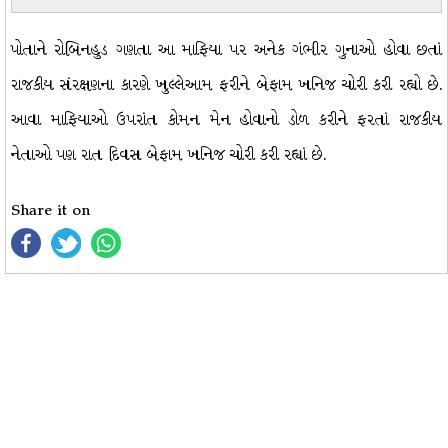
પોતાને રોબિનહુડ ગણતા આ માફિયા પર અનેક ગંભીર ગુનાઓ હોવા છતાં
રાજકીય સંરક્ષણના કારણે ખુલ્લેઆમ ફરીને બેફામ ખનિજ ચોરી કરી રહ્યો છે.
આવા માફિયાઓ ઉપરાંત કોમન મેન હોવાનો ડોળ કરીને ફરતાં રાજકીય
નેતાઓ પણ રાત દિવસ બેફામ ખનિજ ચોરી કરી રહ્યાં છે.
Share it on