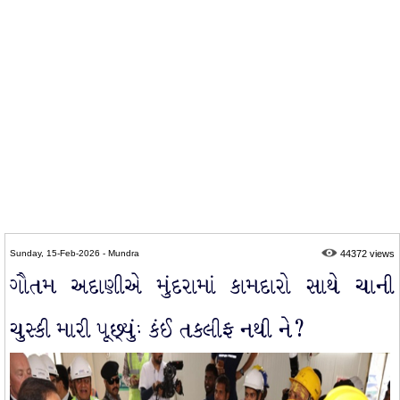
Sunday, 15-Feb-2026 - Mundra
44372 views
ગૌતમ અદાણીએ મુંદરામાં કામદારો સાથે ચાની
ચુસ્કી મારી પૂછ્યુંઃ કંઈ તકલીફ નથી ને?