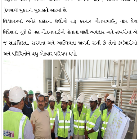
દિવસથી મુંદરાની મુલાકાતે આવ્યાં છે.
વિશ્વભરમાં અનેક પ્રકારના ઉદ્યોગો શરૂ કરનાર ગૌતમભાઈનું નામ દેશ
વિદેશમાં ગૂંજે છે પણ ગૌતમભાઈએ પોતાના વાણી વ્યવહાર અને સંબંધોમાં એ
જ સાહજિક્તા, સરળતા અને આત્મિયતા જાળવી રાખી છે તેનો કર્મચારીઓ
અને પરિચિતોને વધુ એકવાર પરિચય થયો.