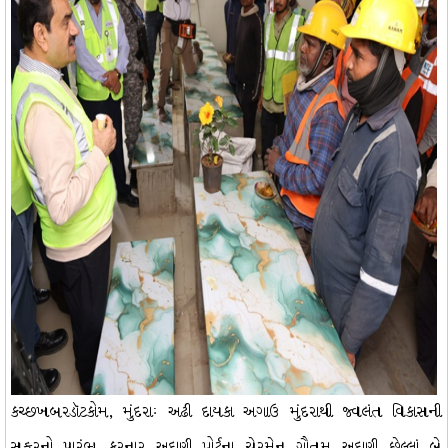
કચ્છખબરડૉટકોમ, મુંદરાઃ અઢી દાયકા અગાઉ મુંદરાથી જ્વલંત વિકાસની
સફરનો પ્રારંભ કરનાર અદાણી પોર્ટના ચેરમેન ગૌતમ અદાણી છેલ્લાં બે