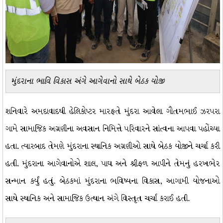
મુંદરાના ભાવિ વિકાસ અંગે આગેવાનો સાથે બેઠક યોજી
શનિવારે અમદાવાદથી હેલિકોપ્ટર મારફતે મુંદરા આવેલા ગૌતમભાઈ ઝરપરા
ગામે સામાજિક અગ્રણીના અવસાન નિમિત્તે પરિવારને સાંત્વના આપવા પહોંચ્યા
હતા. ત્યારબાદ તેમણે મુંદરાના સ્થાનિક અગ્રણીઓ સાથે બેઠક યોજીને ચર્ચા કરી
હતી. મુંદરાના આગેવાનોએ શાલ, પાઘ અને શ્રીફળ આપીને તેમનું હરખભેર
સન્માન કર્યું હતું. બેઠકમાં મુંદરાના ભવિષ્યના વિકાસ, આગામી યોજનાઓ
સાથે સ્થાનિક અને સામાજિક ઉત્થાન અંગે વિસ્તૃત ચર્ચા કરાઈ હતી.