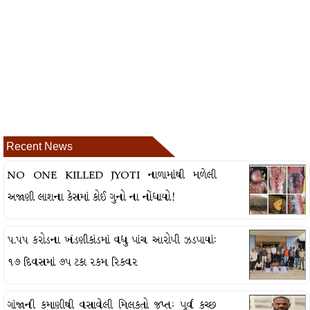
Recent News
NO ONE KILLED JYOTI નાળામાંથી મળેલી
અજાણી લાશના કેસમાં કોઈ ગુનો ના નોંધાયો!
૫.૫૫ કરોડના ખંડણીકાંડમાં વધુ પાંચ આરોપી ઝડપાયાં:
૧૭ દિવસમાં ૭૫ ટકા રકમ રિકવર
ગાંજાની કમાણીથી વસાવેલી મિલકતો જપ્તઃ પૂર્વ કચ્છ