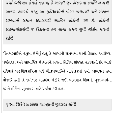
ચર્ચા દરમિયાન તેમણે જણાવ્યું કે અદાણી ગૃપ વિકાસના કાર્યોને ઝડપથી
આગળ વધારશે પરંતુ આ સુવિધાઓની યોગ્ય જાળવણી અને સંભાળ
રાખવાની સમાન જવાબદારી સ્થાનિક લોકોની પણ છે. લોકોની
સહભાગીદારીથી જ વિકાસના ફળ લાંબા સમય સુધી લોકોને મળતાં
રહેશે.
ગૌતમભાઈએ વધુમાં ઉમેર્યું હતું કે આગામી સમયમાં કંપની શિક્ષણ, આરોગ્ય,
પર્યાવરણ અને સામાજિક ઉત્થાનને લગતાં વિવિધ પ્રોજેક્ટ લાવવાની છે. આજે
રવિવારે મહાશિવરાત્રિના પર્વે ગૌતમભાઈએ તાજેતરમાં જ્યાં ભાગવત કથા
યોજાઈ હતી તે દાનેશ્વર મહાદેવ મંદિરે જઈ, ભગવાન શિવની પૂજા-અર્ચના
કરીને લોકોની સુખાકારી માટે પ્રાર્થના કરી હતી.
ગૃપના વિવિધ પ્રોજેક્ટ્સ પ્લાન્ટ્સની મુલાકાત લીધી