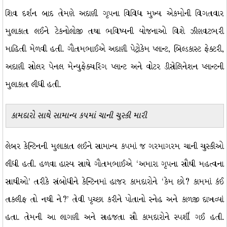
શિવ દર્શન બાદ તેમણે અદાણી ગૃપના વિવિધ મુખ્ય એકમોની વિગતવાર
મુલાકાત લઈને ટેકનોલોજી તથા ભવિષ્યની યોજનાઓ વિશે ઝીણવટભરી
માહિતી મેળવી હતી. ગૌતમભાઈએ અદાણી પેટ્રોકેમ પ્લાન્ટ, બિલ્ડકાસ્ટ ફેક્ટરી,
અદાણી સોલર પેનલ મેન્યુફેક્ચરિંગ પ્લાન્ટ અને વોટર ડીસેલિનેશન પ્લાન્ટની
મુલાકાત લીધી હતી.
કામદારો સાથે સામાન્ય કપમાં ચાની ચુસ્કી મારી
લેબર કેન્ટિનની મુલાકાત લઈને સામાન્ય કપમાં જ ગરમાગરમ ચાની ચુસ્કીઓ
લીધી હતી. હળવા હાસ્ય સાથે ગૌતમભાઈએ ‘અમારા ગૃપના સૌથી મહત્વના
સાથીઓ’ તરીકે સંબોધીને કેન્ટિનમાં હાજર કામદારોને ‘કેમ છો? કામમાં કંઈ
તકલીફ તો નથી ને?’ તેવી પૃચ્છા કરીને પોતાનો સ્નેહ અને કાળજી દાખવ્યાં
હતા. તેમની આ લાગણી અને સહજતા સૌ કામદારોને સ્પર્શી ગઈ હતી.