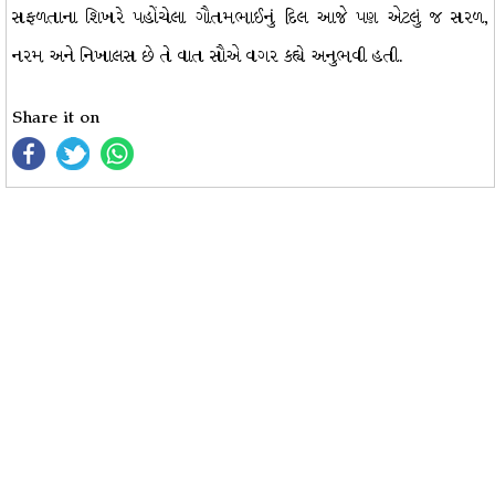
સફળતાના શિખરે પહોંચેલા ગૌતમભાઈનું દિલ આજે પણ એટલું જ સરળ,
નરમ અને નિખાલસ છે તે વાત સૌએ વગર કહ્યે અનુભવી હતી.
Share it on