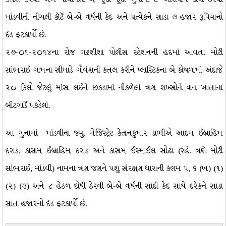
માંડવીની નીચલી કૉર્ટે બે-બે વર્ષની કેદ અને પ્રત્યેકને સાડા ૭ હજાર રૂપિયાનો
દંડ ફટકાર્યો છે.
૨૭-૦૧-૨૦૧૪ના રોજ ગઢશીશા પોલીસ સ્ટેશનની હદમાં આવતા મોટી
સાંભરાઈ ગામના સીમાડે ગૌવંશની કતલ કરીને પ્લાસ્ટિકના બે કોથળામાં અંદાજે
૨૦ કિલો જેટલું માંસ લઈને છકડામાં નીકળેલાં ત્રણ શખ્સોને વન ખાતાના
બીટગાર્ડે પકડેલાં.
આ ગુનામાં માંડવીના જ્યુ. મેજિસ્ટ્રેટ કેતનકુમાર ડાભીએ આદમ ઈબ્રાહિમ
દરાડ, કાસમ ઈબ્રાહિમ દરાડ અને કાસમ ઈસ્માઈલ સોઢા (રહે. ત્રણે મોટી
સાંભરાઈ, માંડવી) નામના ત્રણ જણને પશુ સંરક્ષણ ધારાની કલમ ૫, ૬ (ખ) (૧)
(૨) (૩) અને ૮ હેઠળ દોષી ઠેરવી બે-બે વર્ષની સાદી કેદ સાથે દરેકને સાડા
સાત હજારનો દંડ ફટકાર્યો છે.