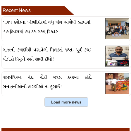
Recent News
૫.૫૫ કરોડના ખંડણીકાંડમાં વધુ પાંચ આરોપી ઝડપાયાં:
૧૭ દિવસમાં ૭૫ ટકા રકમ રિકવર
ગાંજાની કમાણીથી વસાવેલી મિલકતો જપ્તઃ પૂર્વ કચ્છ
પોલીસે પિન્ટુને રસ્તે લાવી દીધો!
રામમંદિરમાં ચંદા ચોરી બદલ કચ્છના સંતો
સનાતનીઓની લાગણીઓ ના દુભાઈ!