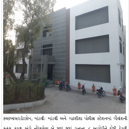
કચ્છખબરડૉટકોમ, માંડવીઃ માંડવી અને ગઢશીશા પોલીસ સ્ટેશનમાં ગૌવંશની
કતલ કરવા અંગે નોંધાયેલા બે જુદાં જુદાં ગુનાના ૮ આરોપીને દોષી ઠેરવી