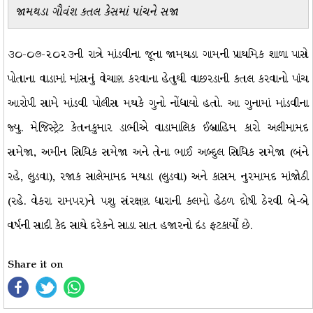
જામથડા ગૌવંશ કતલ કેસમાં પાંચને સજા
૩૦-૦૭-૨૦૨૩ની રાત્રે માંડવીના જૂના જામથડા ગામની પ્રાથમિક શાળા પાસે
પોતાના વાડામાં માંસનું વેચાણ કરવાના હેતુથી વાછરડાની કતલ કરવાનો પાંચ
આરોપી સામે માંડવી પોલીસ મથકે ગુનો નોંધાયો હતો. આ ગુનામાં માંડવીના
જ્યુ. મેજિસ્ટ્રેટ કેતનકુમાર ડાભીએ વાડામાલિક ઈબ્રાહિમ કારો અલીમામદ
સમેજા, અમીન સિધિક સમેજા અને તેના ભાઈ અબ્દુલ સિધિક સમેજા (બંને
રહે, લુડવા), રજાક સાલેમામદ મથડા (લુડવા) અને કાસમ નુરમામદ માંજોઠી
(રહે. વેકરા રામપર)ને પશુ સંરક્ષણ ધારાની કલમો હેઠળ દોષી ઠેરવી બે-બે
વર્ષની સાદી કેદ સાથે દરેકને સાડા સાત હજારનો દંડ ફટકાર્યો છે.
Share it on