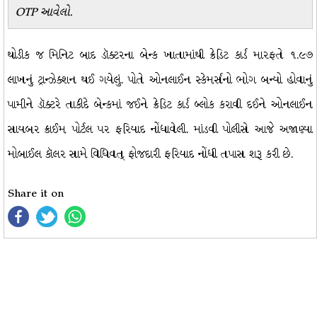
OTP આવેલો.
થોડીક જ મિનિટ બાદ ડૉક્ટરના બેન્ક ખાતામાંથી ક્રેડિટ કાર્ડ મારફતે ૧.૯૭
લાખનું ટ્રાન્ઝેક્શન થઈ ગયેલું. પોતે ઓનલાઈન સ્કેમર્સનો ભોગ બન્યો હોવાનું
પામીને ડૉક્ટરે તાકીદે બેન્કમાં જઈને ક્રેડિટ કાર્ડ બ્લોક કરાવી દઈને ઓનલાઈન
સાયબર ક્રાઈમ પોર્ટલ પર ફરિયાદ નોંધાવેલી. માંડવી પોલીસે આજે અજાણ્યા
મોબાઈલ કૉલર સામે વિધિવત્ ફોજદારી ફરિયાદ નોંધી તપાસ શરૂ કરી છે.
Share it on