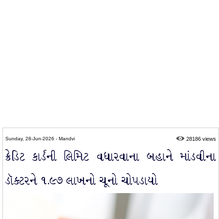
Sunday, 28-Jun-2026 - Mandvi
28186 views
ક્રેડિટ કાર્ડની લિમિટ વધારવાના બહાને માંડવીના
ડૉક્ટરને ૧.૯૭ લાખનો ચૂનો ચોપડાયો