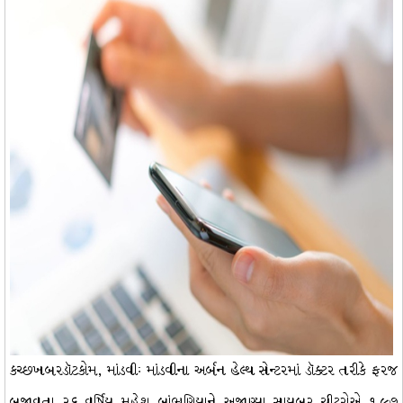
કચ્છખબરડૉટકોમ, માંડવીઃ માંડવીના અર્બન હેલ્થ સેન્ટરમાં ડૉક્ટર તરીકે ફરજ
બજાવતા ૨૬ વર્ષિય મહેશ બાંભણિયાને અજાણ્યા સાયબર ચીટરોએ ૧.૯૭