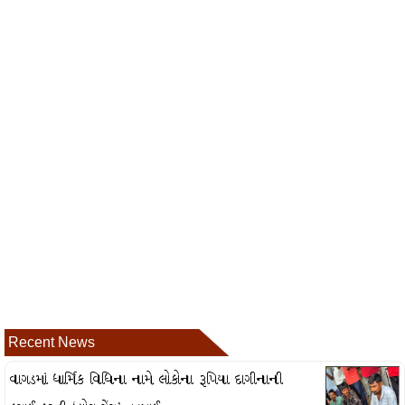
Recent News
વાગડમાં ધાર્મિક વિધિના નામે લોકોના રૂપિયા દાગીનાની