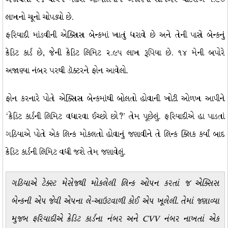
લાખનો ચૂનો ચોપડ્યો છે.
ફરિયાદી માંડવીની એક્સિસ બેન્કમાં ખાતું ધરાવે છે અને તેની પાસે બેન્કનું
ક્રેડિટ કાર્ડ છે, જેની ક્રેડિટ લિમિટ ૨.૯૫ લાખ રૂપિયા છે. ૧૪ મેની બપોરે
અજાણ્યા નંબર પરથી ડૉક્ટરને ફોન આવેલો.
ફોન કરનારે પોતે એક્સિસ બેન્કમાંથી બોલતો હોવાની ખોટી ઓળખ આપીને
‘ક્રેડિટ કાર્ડની લિમિટ વધારવા ઈચ્છો છો?’ તેમ પૂછેલું. ફરિયાદીએ હા પાડતાં
ગઠિયાએ પોતે એક લિન્ક મોકલતો હોવાનું જણાવીને તે લિન્ક ક્લિક કર્યાં બાદ
ક્રેડિટ કાર્ડની લિમિટ વધી જશે તેમ જણાવેલું.
ગઠિયાએ ટેક્સ્ટ મેસેજથી મોકલેલી લિન્ક ઓપન કરતાં જ એક્સિસ
બેન્કની એપ જેવી એપના લે-આઉટવાળી કોઈ એપ ખૂલેલી. તેમાં જણાવ્યા
મુજબ ફરિયાદીએ ક્રેડિટ કાર્ડના નંબર અને CVV નંબર નાખતાં એક