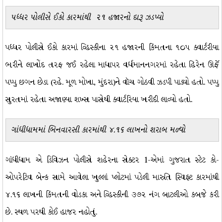
પધ્ધર પોલીસે ઈકો કારમાંથી ૨૧ હજારનો દારૂ ઝડપ્યો
પધ્ધર પોલીસે ઈકો કારમાં વ્હિસ્કીના ૨૧ હજારની કિંમતના ૧૦૫ ક્વાર્ટરીયા
ભરીને લાખોંદ તરફ જઈ રહેલા માધાપર વર્ધમાનનગરમાં રહેતા હિરેન ઊર્ફે
પપ્પુ છગન છેડા (રહે. મૂળ મોખા, મુંદરા)ને વૉચ ગોઠવી ઝડપી પાડ્યો હતો. પપ્પુ
સુરતમાં રહેતા અજાણ્યા શખ્સ પાસેથી ક્વાર્ટરિયા ખરીદી લાવ્યો હતો.
ગાંધીધામમાં બિનવારસી કારમાંથી ૪.૧૬ લાખનો શરાબ મળ્યો
ગાંધીધામ એ ડિવિઝન પોલીસે શહેરના સેક્ટર 1-એમાં ગુજરાત સ્ટેટ કો-
ઓપરેટિવ બેન્ક સામે આવેલા ખુલ્લાં પ્લોટમાં પડેલી મારુતિ સ્વિફ્ટ કારમાંથી
૪.૧૬ લાખની કિંમતની વોડકા અને વ્હિસ્કીની ૩૭૨ નંગ બાટલીઓ કબજે કરી
છે. સ્થળ પરથી કોઈ હાજર નહોતું.