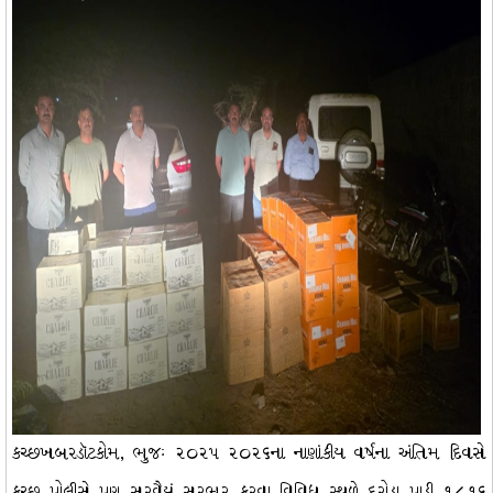
કચ્છખબરડૉટકોમ, ભુજઃ ૨૦૨૫ ૨૦૨૬ના નાણાંકીય વર્ષના અંતિમ દિવસે
કચ્છ પોલીસે પણ સરવૈયું સરભર કરવા વિવિધ સ્થળે દરોડા પાડી ૧૮.૧૬