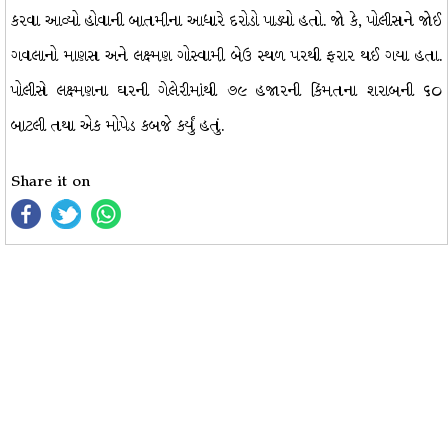
કરવા આવ્યો હોવાની બાતમીના આધારે દરોડો પાડ્યો હતો. જો કે, પોલીસને જોઈ
ગવલાનો માણસ અને લક્ષ્મણ ગોસ્વામી બેઉ સ્થળ પરથી ફરાર થઈ ગયા હતા.
પોલીસે લક્ષ્મણના ઘરની ગેલેરીમાંથી ૭૯ હજારની કિંમતના શરાબની ૬૦
બાટલી તથા એક મોપેડ કબજે કર્યું હતું.
Share it on