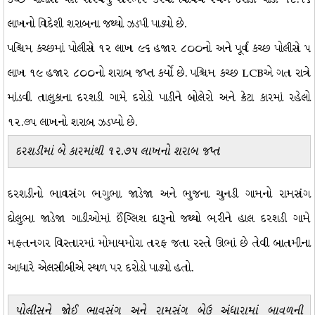
લાખનો વિદેશી શરાબના જથ્થો ઝડપી પાડ્યો છે.
પશ્ચિમ કચ્છમાં પોલીસે ૧૨ લાખ ૯૬ હજાર ૮૦૦નો અને પૂર્વ કચ્છ પોલીસે ૫
લાખ ૧૯ હજાર ૮૦૦નો શરાબ જપ્ત કર્યો છે. પશ્ચિમ કચ્છ LCBએ ગત રાત્રે
માંડવી તાલુકાના દરશડી ગામે દરોડો પાડીને બોલેરો અને ક્રેટા કારમાં રહેલો
૧૨.૭૫ લાખનો શરાબ ઝડપ્યો છે.
દરશડીમાં બે કારમાંથી ૧૨.૭૫ લાખનો શરાબ જપ્ત
દરશડીનો ભાવસંગ ભગુભા જાડેજા અને ભુજના ચુનડી ગામનો રામસંગ
દોલુભા જાડેજા ગાડીઓમાં ઈંગ્લિશ દારૂનો જથ્થો ભરીને હાલ દરશડી ગામે
મફતનગર વિસ્તારમાં મોમાયમોરા તરફ જતા રસ્તે ઊભાં છે તેવી બાતમીના
આધારે એલસીબીએ સ્થળ પર દરોડો પાડ્યો હતો.
પોલીસને જોઈ ભાવસંગ અને રામસંગ બેઉ અંધારામાં બાવળની