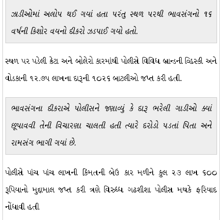
ઝાડીઓમાં અલોપ થઈ ગયાં હતા પરંતુ સ્થળ પરથી ભાવસંગનો ૧૬
વર્ષની કિશોર વયનો દીકરો ઝડપાઈ ગયો હતો.
સ્થળ પર પડેલી ક્રેટા અને બોલેરો કારમાંથી પોલીસે વિવિધ બ્રાન્ડની વ્હિસ્કી અને
વોડકાની ૧૨.૭૫ લાખના દારૂની ૧૦૨૬ બાટલીઓ જપ્ત કરી હતી.
ભાવસંગના દીકરાએ પોલીસને જણાવ્યું કે દારૂ ભરેલી ગાડીઓ ક્યાં
છૂપાવવી તેની વિચારણા ચાલતી હતી ત્યારે દરોડો પડતાં પિતા અને
રામસંગ ભાગી ગયાં છે.
પોલીસે પાંચ પાંચ લાખની કિંમતની બેઉ કાર મળીને કુલ ૨૩ લાખ ૬૦૦
રૂપિયાનો મુદ્દામાલ જપ્ત કરી ત્રણે વિરુધ્ધ ગઢશીશા પોલીસ મથકે ફરિયાદ
નોંધાવી હતી