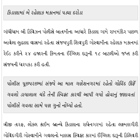
કિડાણામાં બે રહેણાક મકાનમાં પડ્યા દરોડા
ગાંધીધામ બી ડિવિઝન પોલીસે બાતમીના આધારે કિડાણા ગામે રામમંદિર પાછળ
આવેલા લુહાણા વાસમાં રહેતા સંજયપુરી શિવપુરી ગોસ્વામીના રહેણાક મકાનમાં
રેઈડ કરીને ૨૪ હજારની કિંમતના ઈંગ્લિશ દારૂની ૧૮ બાટલીઓ જપ્ત કરી
સંજયની ધરપકડ કરી હતી.
પોલીસ પૂછપરછમાં સંજયે આ માલ ગણેશનગરમાં રહેતો ગોવિંદ ઊર્ફે
ગવલો ડાયાલાલ ચંદે તેની સ્વિફ્ટ કારથી આપી ગયો હોવાનું જણાવતાં
પોલીસે ગવલા સામે પણ ગુનો નોંધ્યો હતો.
ત્રીજી તરફ, લોકલ ક્રાઈમ બ્રાન્ચે કિડાણાના રાધેનગરમાં રહેતા લક્ષ્મણગીરી
ગોવિંદગીરી ગોસ્વામીને ગવલાનો માણસ સ્વિફ્ટ કારમાં ઈંગ્લિશ દારૂની ડિલિવરી