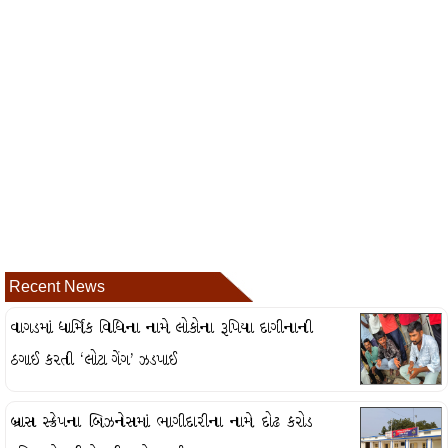
Recent News
વાગડમાં ધાર્મિક વિધિના નામે લોકોના રૂપિયા દાગીનાની
ઠગાઈ કરતી ‘લોટા ગેંગ’ ઝડપાઈ
બ્રાસ સ્ક્રેપના બિઝનેસમાં ભાગીદારીના નામે દોઢ કરોડ