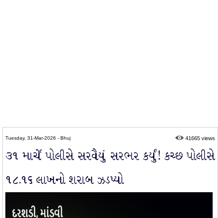
Tuesday, 31-Mar-2026 - Bhuj
41665 views
૩૧ માર્ચે પોલીસે સરવૈયું સરભર કર્યું! કચ્છ પોલીસે
૧૮.૧૬ લાખનો શરાબ ઝડપ્યો