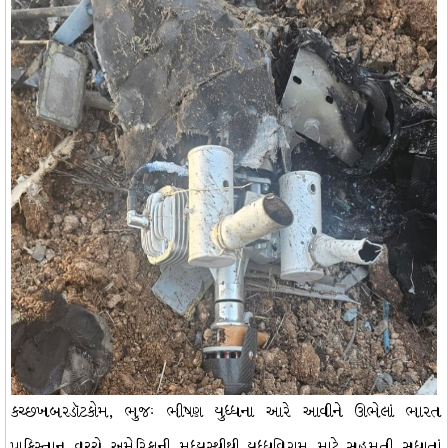
કચ્છખબરડૉટકોમ, ભુજઃ ભીષણ યુધ્ધના આરે આવીને ઊભેલાં ભારત
પાકિસ્તાન વચ્ચે અમેરિકાની મધ્યસ્થીથી યુધ્ધવિરામ માટે સહમતી સધાતાં