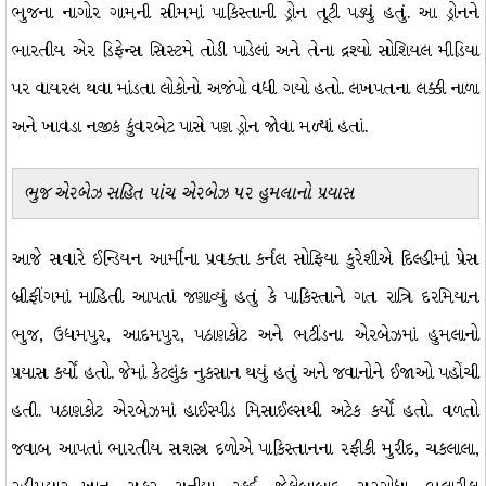
ભુજના નાગોર ગામની સીમમાં પાકિસ્તાની ડ્રોન તૂટી પડ્યું હતું. આ ડ્રોનને
ભારતીય એર ડિફેન્સ સિસ્ટમે તોડી પાડેલાં અને તેના દ્રશ્યો સોશિયલ મીડિયા
પર વાયરલ થવા માંડતા લોકોનો અજંપો વધી ગયો હતો. લખપતના લક્કી નાળા
અને ખાવડા નજીક કુંવરબેટ પાસે પણ ડ્રોન જોવા મળ્યાં હતાં.
ભુજ એરબેઝ સહિત પાંચ એરબેઝ પર હુમલાનો પ્રયાસ
આજે સવારે ઈન્ડિયન આર્મીના પ્રવક્તા કર્નલ સોફિયા કુરેશીએ દિલ્હીમાં પ્રેસ
બ્રીફીંગમાં માહિતી આપતાં જણાવ્યું હતું કે પાકિસ્તાને ગત રાત્રિ દરમિયાન
ભુજ, ઉધમપુર, આદમપુર, પઠાણકોટ અને ભટીંડના એરબેઝમાં હુમલાનો
પ્રયાસ કર્યો હતો. જેમાં કેટલુંક નુકસાન થયું હતું અને જવાનોને ઈજાઓ પહોંચી
હતી. પઠાણકોટ એરબેઝમાં હાઈસ્પીડ મિસાઈલ્સથી અટેક કર્યો હતો. વળતો
જવાબ આપતાં ભારતીય સશસ્ત્ર દળોએ પાકિસ્તાનના રફીકી મુરીદ, ચકલાલા,