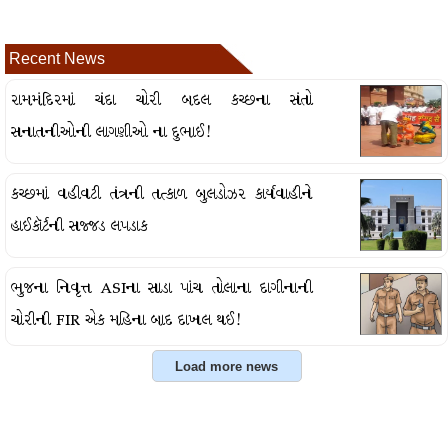
Recent News
રામમંદિરમાં ચંદા ચોરી બદલ કચ્છના સંતો
સનાતનીઓની લાગણીઓ ના દુભાઈ!
કચ્છમાં વહીવટી તંત્રની તત્કાળ બુલડોઝર કાર્યવાહીને
હાઈકૉર્ટની સજ્જડ લપડાક
ભુજના નિવૃત્ત ASIના સાડા પાંચ તોલાના દાગીનાની
ચોરીની FIR એક મહિના બાદ દાખલ થઈ!