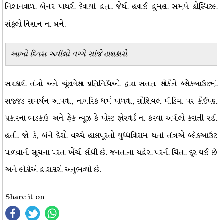
નિશાનવાળા બેનર પાથરી દેવાયાં હતાં. જેથી હવાઈ હુમલા સમયે હોસ્પિટલ
સંકુલો નિશાન ના બને.
આખો દિવસ અપીલો વચ્ચે સાંજે હાશકારો
સરકારી તંત્રો અને ચૂંટાયેલા પ્રતિનિધિઓ દ્વારા સતત લોકોને બ્લેકઆઉટમાં
સજ્જડ સમર્થન આપવા, નાગરિક ધર્મ પાળવા, સોશિયલ મીડિયા પર કોઈપણ
પ્રકારના ભડકાઉ અને ફેક ન્યૂઝ કે પોસ્ટ ફોરવર્ડ ના કરવા અપીલો કરાતી રહી
હતી. જો કે, બંને દેશો વચ્ચે હાલપૂરતો યુધ્ધવિરામ થતાં તંત્રએ બ્લેકઆઉટ
પાળવાની સૂચના પરત ખેંચી લીધી છે. જનતાના ચહેરા પરની ચિંતા દૂર થઈ છે
અને લોકોએ હાશકારો અનુભવ્યો છે.
Share it on