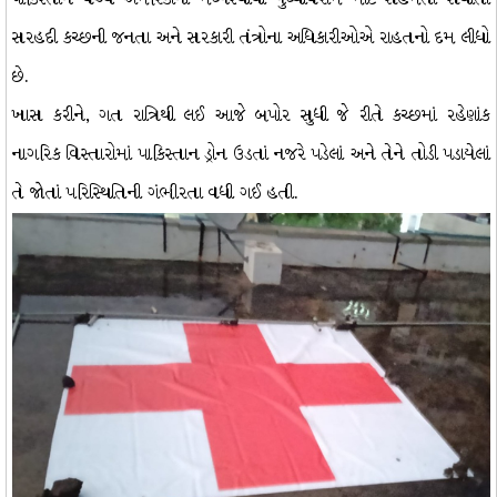
સરહદી કચ્છની જનતા અને સરકારી તંત્રોના અધિકારીઓએ રાહતનો દમ લીધો
છે.
ખાસ કરીને, ગત રાત્રિથી લઈ આજે બપોર સુધી જે રીતે કચ્છમાં રહેણાંક
નાગરિક વિસ્તારોમાં પાકિસ્તાન ડ્રોન ઉડતાં નજરે પડેલાં અને તેને તોડી પડાયેલાં
તે જોતાં પરિસ્થિતિની ગંભીરતા વધી ગઈ હતી.