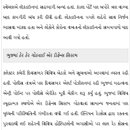
સ્વેચ્છાએ લૉકડાઉનમાં સહભાગી બન્યાં હતાં. કંડલા પોર્ટે પણ બપોરે ત્રણ વાગ્યા
બાદ કામગીરી બંધ કરી દીધી હતી. લોકડાઉનના પગલે શહેરો સાવ નિર્જન
ભાસવા માંડ્યા હતા અને લોકોને કોરોના વખતનો લૉકડાઉનનો સમયગાળો યાદ
આવી ગયો હતો.
ભુજમાં ઠેર ઠેર ગોઠવાઈ એર ડિફેન્સ સિસ્ટમ
કલેક્ટર કચેરી દિવસભર વિવિધ બેઠકો અને સૂચનાઓ આપવામાં વ્યસ્ત રહી
હતી. પોલીસ તંત્રએ પણ દિવસભર એલર્ટ પોઝીશનમાં રહી ભુજમાં મહત્વના
એન્ટ્રી પોઈન્ટ પર પોલીસે બેરીકેડ મૂકી ચેકીંગ શરૂ કર્યું હતું. ભુજમાં વિવિધ
વ્યૂહાત્મક સ્થળોએ એર ડિફેન્સ સિસ્ટમ ગોઠવાતાં સામાન્ય જનતામાં પણ
યુધ્ધની પરિસ્થિતિની ગંભીરતા વધી ગઈ હતી. ઈન્ડિયન રેડક્રોસ દ્વારા રક્તના
પુરવઠાથી લઈ શહેરની વિવિધ હોસ્પિટલોની અગાસીઓ પર લાલ રેડ ક્રોસના