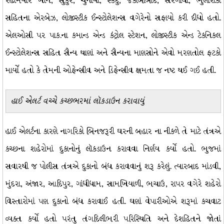
રહીમયાર ખાન, સુકુર, ચુનીયા, સ્કર્દુ, જેકોબાબાદ, સરગોધા, ભુલારીકા
સહિતના એરબેઝ, લોજીસ્ટીક ઈન્સ્ટોલેશન્સ વગેરેનો સફાયો કરી દીધો હતો.
એલઓસી પર પાક.ના કમાન્ડ એન્ડ કંટ્રોલ સ્ટેશન, લોજીસ્ટીક એન્ડ ટેકનિકલ
ઈન્સ્ટોલેશન્સ સહિત સૈન્ય થાણાં અને સૈન્યના માણસોને એવો મરણતોલ ફટકો
માર્યો હતો કે તેમની ઓફેન્સીવ અને ડિફેન્સીવ ક્ષમતા જ નષ્ટ થઈ ગઈ હતી.
હાઈ એલર્ટ વચ્ચે કચ્છભરમાં લૉકડાઉન કરાવાયું
હાઈ એલર્ટના કારણે નાગરિકો બિનજરૂરી ઘરની બહાર ના નીકળે તે માટે તંત્રએ
કચ્છના શહેરોમાં દુકાનોનું લૉકડાઉન કરાવવા નિર્ણય કર્યો હતો. ભુજમાં
સવારથી જ પોલીસ તંત્રએ દુકાનો બંધ કરાવવાનું શરૂ કરેલું. ત્યારબાદ માંડવી,
મુંદરા, અંજાર, આદિપુર, ગાંધીધામ, સામખિયાળી, ભચાઉ, રાપર વગેરે શહેરો
વિસ્તારોમાં પણ દુકાનો બંધ કરાવાઈ હતી. ઘણાં વેપારીઓએ શરૂમાં કચવાટ
વ્યક્ત કર્યો હતો પરંતુ તંગદિલીભરી પરિસ્થિતિ અને દેશહિતને જોતાં