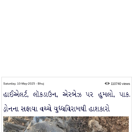
Saturday, 10-May-2025 - Bhuj
110740 views
હાઈએલર્ટ, લૉકડાઉન, એરબેઝ પર હુમલો, પાક.
ડ્રોનના સફાયા વચ્ચે યુધ્ધવિરામથી હાશકારો