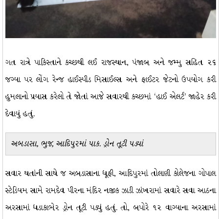
ગત રાત્રે પાકિસ્તાને કચ્છથી લઈ રાજસ્થાન, પંજાબ અને જમ્મુ સહિત ૨૬
જગ્યા પર લોંગ રેન્જ હાઈસ્પીડ મિસાઈલ્સ અને ફાઈટર જેટનો ઉપયોગ કરી
હુમલાનો પ્રયાસ કરેલો તે જોતાં આજે સવારથી કચ્છમાં ‘હાઈ એલર્ટ’ જાહેર કરી
દેવાયું હતું.
અબડાસા, ભુજ, આદિપુરમાં પાક. ડ્રોન તૂટી પડ્યાં
સવાર થતાંની સાથે જ અબડાસાના ધૂફી, આદિપુરમાં તોલાણી કોલેજના ગોપાલ
સ્ટેડિયમ સામે રામદેવ પીરના મંદિર નજીક ઝાડી ઝાંખરામાં સવારે સવા આઠના
અરસામાં ધડાકાભેર ડ્રોન તૂટી પડ્યું હતું. તો, બપોરે ૧૨ વાગ્યાના અરસામાં