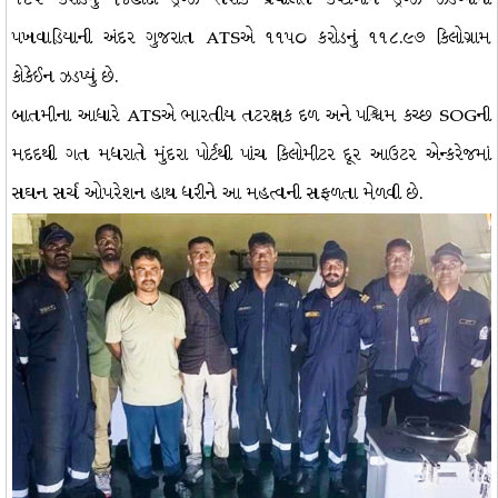
પખવાડિયાની અંદર ગુજરાત ATSએ ૧૧૫૦ કરોડનું ૧૧૮.૯૭ કિલોગ્રામ
કોકેઈન ઝડપ્યું છે.
બાતમીના આધારે ATSએ ભારતીય તટરક્ષક દળ અને પશ્ચિમ કચ્છ SOGની
મદદથી ગત મધરાતે મુંદરા પોર્ટથી પાંચ કિલોમીટર દૂર આઉટર એન્કરેજમાં
સઘન સર્ચ ઓપરેશન હાથ ધરીને આ મહત્વની સફળતા મેળવી છે.