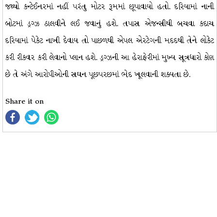
જથ્થો કન્ટેઈનરમાં નહીં પરંતુ મોટર રૂમમાં છૂપાવાયો હતો. દરિયામાં નાની
બોટમાં ડ્રગ્ઝ ઠાલવીને લઈ જવાનું હશે. તપાસ એજન્સીથી બચવા કદાચ
દરિયામાં પેકેટ નાખી દેવાય તો પાછળથી એપલ એરટેગની મદદથી તેને લોકેટ
કરી રીકવર કરી લેવાનો પ્લાન હશે. ડ્રગ્ઝની આ હેરાફેરીમાં મુખ્ય સૂત્રધારો કોણ
છે તે અંગે આરોપીઓની સઘન પૂછપરછમાં ભેદ ખૂલવાની શક્યતા છે.
Share it on