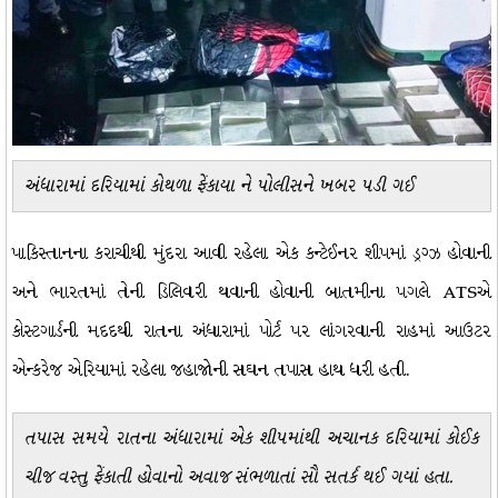
અંધારામાં દરિયામાં કોથળા ફેંકાયા ને પોલીસને ખબર પડી ગઈ
પાકિસ્તાનના કરાચીથી મુંદરા આવી રહેલા એક કન્ટેઈનર શીપમાં ડ્રગ્ઝ હોવાની
અને ભારતમાં તેની ડિલિવરી થવાની હોવાની બાતમીના પગલે ATSએ
કોસ્ટગાર્ડની મદદથી રાતના અંધારામાં પોર્ટ પર લાંગરવાની રાહમાં આઉટર
એન્કરેજ એરિયામાં રહેલા જહાજોની સઘન તપાસ હાથ ધરી હતી.
તપાસ સમયે રાતના અંધારામાં એક શીપમાંથી અચાનક દરિયામાં કોઈક
ચીજ વસ્તુ ફેંકાતી હોવાનો અવાજ સંભળાતાં સૌ સતર્ક થઈ ગયાં હતા.