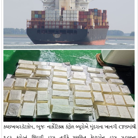
કચ્છખબરડૉટકોમ, ભુજઃ નાર્કોટિક્સ કંટ્રોલ બ્યૂરોએ મુંદરાના ખાનગી CFSમાંથી
૧૮૨ કરોડનું જિહાદી ડ્રગ્ઝ તરીકે પ્રચલિત કેપ્ટાગોન ડ્રગ્ઝ ઝડપ્યાના