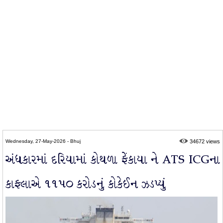
Wednesday, 27-May-2026 - Bhuj
34672 views
અંધકારમાં દરિયામાં કોથળા ફેંકાયા ને ATS ICGના
કાફલાએ ૧૧૫૦ કરોડનું કોકેઈન ઝડપ્યું