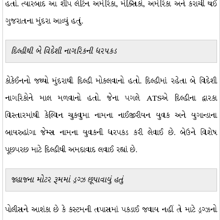
હતો. ત્યારબાદ આ શીપ લેટિન અમેરિકા, મેક્સિકો, અમેરિકા અને કરાચી થઈ
ગુજરાતના મુંદરા આવ્યું હતું.
દિલ્હીથી બે વિદેશી નાગરિકની ધરપકડ
કોકેઈનનો જથ્થો મુંદરાથી દિલ્હી મોકલવાનો હતો. દિલ્હીમાં રહેતા બે વિદેશી
નાગરિકોને માલ મળવાનો હતો. જેના પગલે ATSએ દિલ્હીના દ્વારકા
વિસ્તારમાંથી કેલ્વિન ચુકવુમા નામના નાઈજીરીયન યુવક અને યુગાન્ડાના
બાયરુહાંગા જેમ્સ નામના યુવકની ધરપકડ કરી લેવાઈ છે. બેઉને વિશેષ
પૂછપરછ માટે દિલ્હીથી અમદાવાદ લવાઈ રહ્યાં છે.
જહાજના મોટર રૂમમાં ડ્રગ્ઝ છૂપાવાયું હતું
પોલીસને આશંકા છે કે કસ્ટમની તપાસમાં પકડાઈ જવાય નહીં તે માટે ડ્રગ્ઝનો