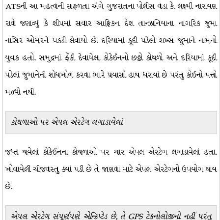
ATSની આ મહત્વની સફળતા અંગે ગુજરાતના પોલીસ વડા કે. લક્ષ્મી નારાયણ
રાવે જણાવ્યું કે શીપમાં સવાર આફ્રિકન દેશ તાન્ઝાનિયાના નાગરિક જુમા
નાસિર ઓમરને પકડી લેવાયો છે. દરિયામાં કૂદી પડેલો શખ્સ જુમાને નામનો
યુવક હતો. સમુદ્રમાં ફેંકી દેવાયેલા કોકેઈનનો છઠ્ઠો કોથળો અને દરિયામાં કૂદી
પડેલાં જુમાનેની શોધખોળ કરવા ભારે પ્રયાસો હાથ ધરાયાં છે પરંતુ કોઈનો પત્તો
મળ્યો નથી.
કોથળાઓ પર એપલ એરટેગ લગાડાયેલાં
જપ્ત થયેલાં કોકેઈનના કોથળાઓ પર ચાર એપલ એરટેગ લગાડાયેલાં હતા.
ખોવાયેલી ચીજવસ્તુ ક્યાં પડી છે તે જાણવા માટે એપલ એરટેગનો ઉપયોગ થાય
છે.
એપલ એરટેગ સંપૂર્ણપણે એન્ક્રિપ્ટેડ છે, તે GPS ટેકનોલોજીનો નહીં પરંતુ