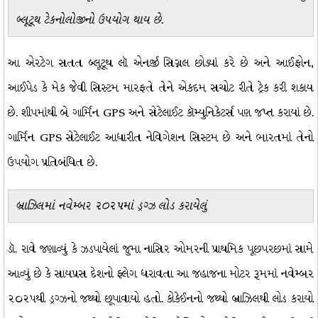
બ્લૂટૂથ ટેકનોલોજીનો ઉપયોગ થાય છે.
આ એરટેગ સતત બ્લૂટૂથ લૉ એનર્જી સિગ્નલ છોડ્યાં કરે છે અને આઈફોન,
આઈપેડ કે મેક જેવી સિસ્ટમ મારફતે તેને એકદમ સચોટ રીતે ટ્રેક કરી શકાય
છે. શીપમાંથી બે ગાર્મિન GPS અને સેટેલાઈટ કૉમ્યુનિકેટર્સ પણ જપ્ત કરાયાં છે.
ગાર્મિન GPS સેટેલાઈટ આધારીત નેવિગેશન સિસ્ટમ છે અને ભારતમાં તેનો
ઉપયોગ પ્રતિબંધિત છે.
બ્રાઝિલમાં નવેમ્બર ૨૦૨૫માં ડ્રગ્ઝ લોડ કરાયેલું
ડૉ. રાવે જણાવ્યું કે ઝડપાયેલાં જુમા નાસિર ઓમરની પ્રાથમિક પૂછપરછમાં સામે
આવ્યું છે કે સાયપ્રસ દેશનો ફ્લેગ ધરાવતા આ જહાજના મોટર રૂમમાં નવેમ્બર
૨૦૨૫થી ડ્રગ્ઝનો જથ્થો છૂપાવાયો હતો. કોકેઈનનો જથ્થો બ્રાઝિલથી લોડ કરાયો