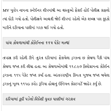
MV યુરોપ નામના કન્ટેઈનર શીપમાંથી આ વસ્તુઓ ફેંકાઈ હોઈ પોલીસ કાફલો
ત્યાં દોડી ગયો હતો. પોલીસને આવતી જોઈ શીપમાં રહેલો એક શખ્સ પણ કૂદકો
મારીને દરિયાના પાણીમાં ગરક થઈ ગયો હતો.
પાંચ કોથળામાંથી કોકેઈનના ૧૧૫ પેકેટ મળ્યાં
તપાસ કરી રહેલી ટીમે તુરંત દરિયામાં ફેંકાયેલા ડ્રગ્ઝના છ કોથળા પૈકી પાંચ
કોથળા જપ્ત કરી લીધા હતા. આ કોથળાઓમાંથી ૧૧૮.૯૭ કિલોગ્રામના કોકેઈન
ડ્રગ્ઝના ૧૧૫ પેકેટ જપ્ત કર્યાં હતા. આંતરરાષ્ટ્રીય કિંમત મુજબ જપ્ત થયેલા
ડ્રગ્ઝનું મૂલ્ય ૧૧૫૦ કરોડ રૂપિયા હોવાનું ઈન્ડિયન કોસ્ટગાર્ડે જાહેર કર્યું છે.
દરિયામાં કૂદી પડેલો વિદેશી યુવક પાણીમાં ગરકાવ