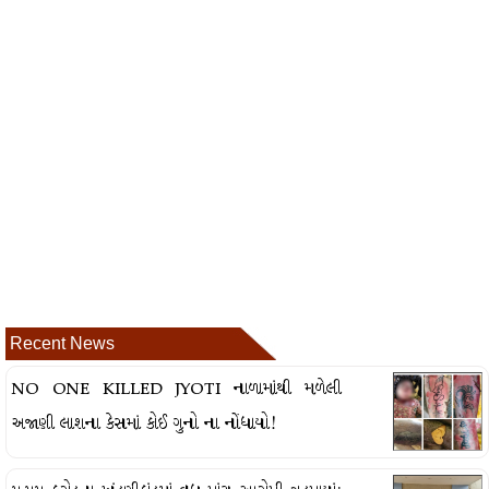
Recent News
NO ONE KILLED JYOTI નાળામાંથી મળેલી
અજાણી લાશના કેસમાં કોઈ ગુનો ના નોંધાયો!