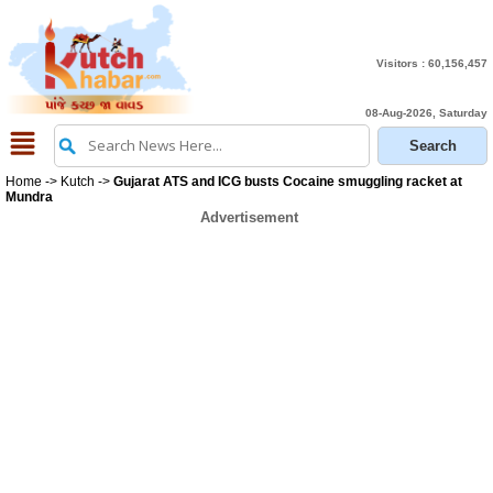
Visitors :
60,156,457
08-Aug-2026, Saturday
Home
->
Kutch
->
Gujarat ATS and ICG busts Cocaine smuggling racket at
Mundra
Advertisement