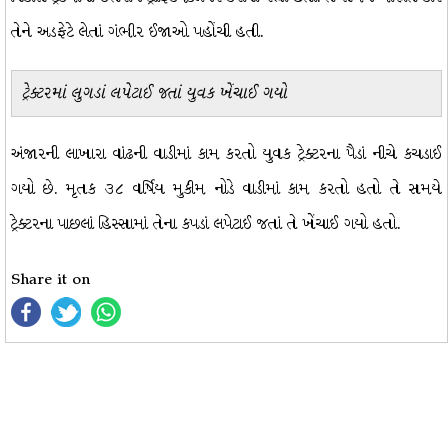
તેને અડફેટે લેતાં ગંભીર ઈજાઓ પહોંચી હતી.
ટ્રેક્ટરમાં લુગડાં લપેટાઈ જતાં યુવક ખેંચાઈ ગયો
અંજારની લાખારા વાંઢની વાડીમાં કામ કરતો યુવક ટ્રેક્ટરના પૈડાં નીચે કચડાઈ
ગયો છે. મૃતક ૩૮ વર્ષિય મુકીમ નોડે વાડીમાં કામ કરતો હતો તે સમયે
ટ્રેક્ટરના પાછલાં હિસ્સામાં તેના કપડાં લપેટાઈ જતાં તે ખેંચાઈ ગયો હતો.
Share it on