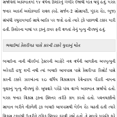
સર્જાયેલાં અકસ્માતમાં ૧૪ વર્ષના કિશોરનું ગંભીર ઈજાથી મોત થયું હતું. મરણ
જનાર આદર્શ અશોકભાઈ રાવલ (રહે. સર્જન-2 સોસાયટી, મુંદરા રોડ, ભુજ)
સંબંધી રઘુરામભાઈ સાથે બાઈક પર જતો હતો ત્યારે ટ્રકે પાછળથી ટક્કર મારી
હતી. કિશોરના માથાં પર ટ્રકનું ટાયર ફરી વળતાં તેનું મૃત્યુ નીપજ્યું હતું.
ભચાઉમાં કેસરીગઢ પાસે કારની ટક્કરે યુવકનું મોત
ભચાઉના નાની ચીરઈમાં ટ્રેક્ટરની અડફેટે નવ વર્ષની બાળકીના અપમૃત્યુની
અરેરાટી હજુ શમી નથી ત્યાં ભચાઉ બાયપાસ પાસે કેસરીગઢ રિસોર્ટ પાસે
કારની ટક્કરે ઝારખંડના ૨૦ વર્ષિય વિકાસરાય દેવેન્દ્રરાય પીંડારી નામના
યુવકનું મૃત્યુ નીપજ્યું છે. બુધવારે પરોઢે પાંચ વાગ્યે અકસ્માત સર્જાયો હતો.
મરણ જનાર વિકાસ ટ્રકના ક્લિનર તરીકે કામ કરતો હતો. પવનચક્કીનો
સામાન ભરીને નીકળેલી ટ્રક ભચાઉ બાયપાસથી મેઈન રોડ ચઢતી હતી ત્યારે
વિકાસ ટ્રકમાંથી ઉતરીને ટ્રાફિક ક્લિયર કરાવી રહ્યો હતો. તે સમયે મારુતિ કારે