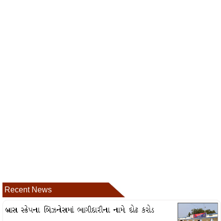
Recent News
બ્રાસ સ્ક્રેપના બિઝનેસમાં ભાગીદારીના નામે દોઢ કરોડ