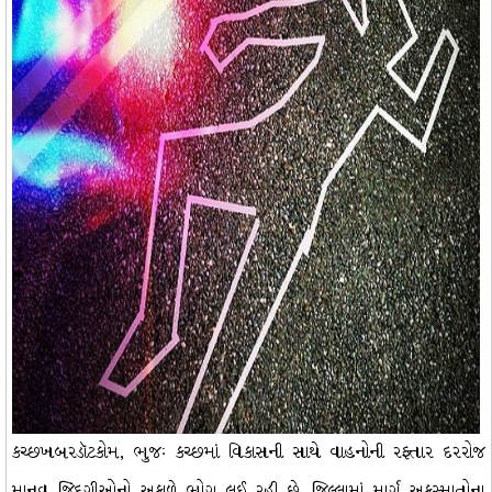
કચ્છખબરડૉટકોમ, ભુજઃ કચ્છમાં વિકાસની સાથે વાહનોની રફ્તાર દરરોજ
માનવ જિંદગીઓનો અકાળે ભોગ લઈ રહી છે. જિલ્લામાં માર્ગ અકસ્માતોના