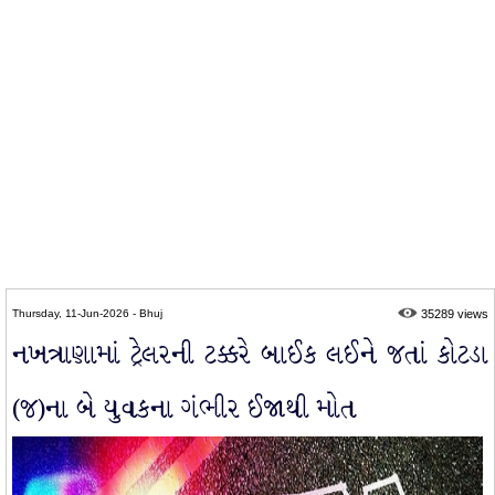
Thursday, 11-Jun-2026 - Bhuj
35289 views
નખત્રાણામાં ટ્રેલરની ટક્કરે બાઈક લઈને જતાં કોટડા
(જ)ના બે યુવકના ગંભીર ઈજાથી મોત