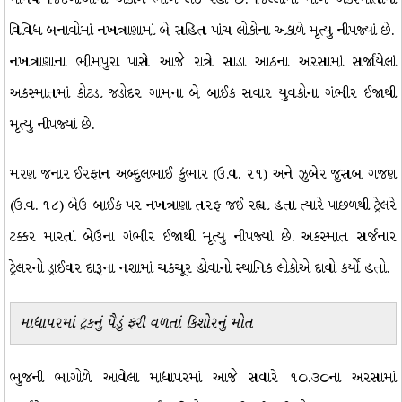
વિવિધ બનાવોમાં નખત્રાણામાં બે સહિત પાંચ લોકોના અકાળે મૃત્યુ નીપજ્યાં છે.
નખત્રાણાના ભીમપુરા પાસે આજે રાત્રે સાડા આઠના અરસામાં સર્જાયેલાં
અકસ્માતમાં કોટડા જડોદર ગામના બે બાઈક સવાર યુવકોના ગંભીર ઈજાથી
મૃત્યુ નીપજ્યાં છે.
મરણ જનાર ઈરફાન અબ્દુલભાઈ કુંભાર (ઉ.વ. ૨૧) અને ઝુબેર જુસબ ગજણ
(ઉ.વ. ૧૮) બેઉ બાઈક પર નખત્રાણા તરફ જઈ રહ્યા હતા ત્યારે પાછળથી ટ્રેલરે
ટક્કર મારતાં બેઉના ગંભીર ઈજાથી મૃત્યુ નીપજ્યાં છે. અકસ્માત સર્જનાર
ટ્રેલરનો ડ્રાઈવર દારૂના નશામાં ચકચૂર હોવાનો સ્થાનિક લોકોએ દાવો કર્યો હતો.
માધાપરમાં ટ્રકનું પૈડું ફરી વળતાં કિશોરનું મોત
ભુજની ભાગોળે આવેલા માધાપરમાં આજે સવારે ૧૦.૩૦ના અરસામાં