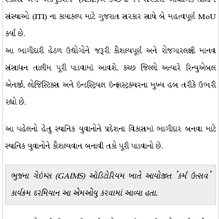
સંસ્થાઓ (ITI) ના કાયાકલ્પ માટે ગુજરાત સરકાર સાથે બે મહત્વપૂર્ણ MoU
કર્યા છે.
આ ભાગીદારી હેઠળ ઉદ્યોગોને જરૂરી કૌશલ્યપૂર્ણ અને રોજગારલક્ષી માનવ
સંસાધન તાલીમ પૂરી પાડવામાં આવશે. કચ્છ જિલ્લો અત્યારે રિન્યુએબલ
એનર્જી, લોજિસ્ટિક્સ અને ઇન્ડસ્ટ્રિયલ ઇન્ફ્રાસ્ટ્રક્ચરના મુખ્ય હબ તરીકે ઉભરી
રહ્યો છે.
આ પહેલનો હેતુ સ્થાનિક યુવાનોને પ્રદેશના વિકાસમાં ભાગીદાર બનવા માટે
સ્થાનિક યુવાનોને કૌશલ્યવાન બનાવી તકો પૂરી પાડવાનો છે.
ભુજના ગેઇમ્સ (GAIMS) ઑડિટોરિયમ ખાતે આયોજીત 'કર્મ ઉત્સવ'
કાર્યક્રમ દરમિયાન આ એમઓયુ કરવામાં આવ્યા હતા.