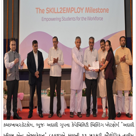
કચ્છખબરડૉટકોમ, ભુજઃ અદાણી ગૃપના કેપેબિલિટી બિલ્ડિંગ પ્લેટફોર્મ 'અદાણી
સ્કીલ્સ એન્ડ એજ્યુકેશન' (ASE)એ કચ્છની ૧૧ સરકારી ઔદ્યોગિક તાલીમ