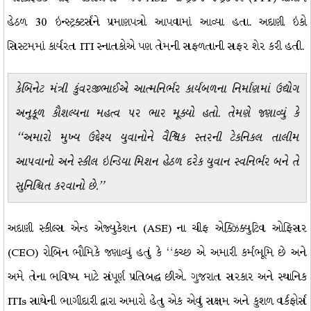
હેઠળ 30 ઇન્સ્ટ્રક્ટર્સને પ્રમાણપત્રો આપવામાં આવ્યા હતા. અદાણી ઇકો
સિસ્ટમમાં કાર્યરત ITI સ્નાતકોએ પણ તેમની સફળતાની સફર શેર કરી હતી.
કેબિનેટ મંત્રી કુંવરજીભાઈએ આત્મનિર્ભર કાર્યબળના નિર્માણમાં ઉદ્યોગ
અનુકૂળ કૌશલ્યના મહત્વ પર ભાર મૂક્યો હતો. તેમણે જણાવ્યું કે
“અમારો મુખ્ય ઉદ્દેશ્ય યુવાનોને વૈશ્વિક સ્તરની ટેકનિકલ તાલીમ
આપવાનો અને સ્કીલ ઇન્ડિયા મિશન હેઠળ દરેક યુવાન સ્વનિર્ભર બને તે
સુનિશ્ચિત કરવાનો છે.”
અદાણી સ્કીલ્સ એન્ડ એજ્યુકેશન (ASE) ના ચીફ એક્ઝિક્યુટિવ ઓફિસર
(CEO) રોબિન ભૌમિકે જણાવ્યું હતું કે “કચ્છ એ અમારી કર્મભૂમિ છે અને
અમે તેના ભવિષ્ય માટે સંપૂર્ણ પ્રતિબદ્ધ છીએ. ગુજરાત સરકાર અને સ્થાનિક
ITIs સાથેની ભાગીદારી દ્વારા અમારો હેતુ એક એવું સક્ષમ અને કુશળ વર્કફોર્સ