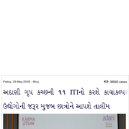
Friday, 29-May-2026 - Bhuj
38660 views
અદાણી ગૃપ કચ્છની ૧૧ ITIનો કરશે કાયાકલ્પઃ
ઉદ્યોગોની જરૂર મુજબ છાત્રોને આપશે તાલીમ