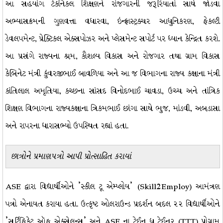
આ સહયોગ ટેકનિકલ શિક્ષણને રોજગારની જરૂરિયાતો સાથે જોડવા
અભ્યાસક્રમની ગુણવત્તા વધારવા, ઇન્ફ્રાસ્ટ્રક્ચર આધુનિકરણ, ફેકલ્ટી
ડેવલપમેન્ટ, પ્રેક્ટિકલ એક્સપોઝર અને પ્લેસમેન્ટ સપોર્ટ પર ધ્યાન કેન્દ્રિત કરશે.
આ પ્રસંગે રાજ્યના શ્રમ, કૌશલ્ય વિકાસ અને રોજગાર તથા ગ્રામ વિકાસ
કેબિનેટ મંત્રી કુંવરજીભાઈ બાવળિયા અને આ જ વિભાગના રાજ્ય કક્ષાના મંત્રી
કાંતિલાલ અમૃતિયા, કચ્છના સાંસદ વિનોદભાઈ ચાવડા, ઉચ્ચ અને તાંત્રિક
શિક્ષણ વિભાગના રાજ્યકક્ષાના ત્રિકમભાઈ છાંગા સાથે ભુજ, માંડવી, અબડાસા
અને રાપરના ધારાસભ્યો ઉપસ્થિત રહ્યાં હતા.
છાત્રોને પ્રમાણપત્રો આપી પ્રોત્સાહિત કરાયાં
ASE દ્વારા વિદ્યાર્થીઓને 'સ્કીલ ટૂ એમ્પ્લોય' (Skill2Employ) આમંત્રણ
પત્રો એનાયત કરાયા હતા. ઉત્કૃષ્ટ ઓલરાઉન્ડ પ્રદર્શન બદલ ૨૨ વિદ્યાર્થીઓને
'સર્ટિફિકેટ ઑફ એક્સેલન્સ' અને ASE ના ટ્રેઈન ધ ટ્રેઈનર (TTT) પ્રોગ્રામ