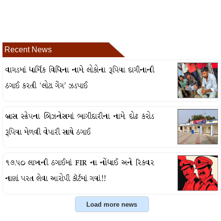
Recent News
વાગડમાં ધાર્મિક વિધિના નામે લોકોના રૂપિયા દાગીનાની
ઠગાઈ કરતી ‘લોટા ગેંગ’ ઝડપાઈ
બ્રાસ સ્ક્રેપના બિઝનેસમાં ભાગીદારીના નામે દોઢ કરોડ
રૂપિયા મેળવી વેપારી સાથે ઠગાઈ
૧૭.૫૦ લાખની ઠગાઈમાં FIR ના નોંધાઈ અને રિકવર
નાણાં પરત લેવા આરોપી કૉર્ટમાં ગયાં!!