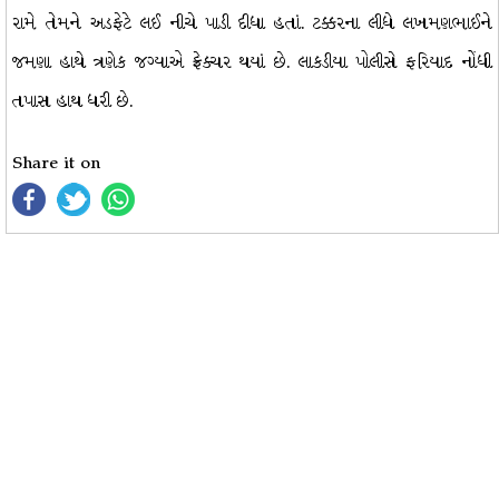
રામે તેમને અડફેટે લઈ નીચે પાડી દીધા હતાં. ટક્કરના લીધે લખમણભાઈને
જમણા હાથે ત્રણેક જગ્યાએ ફ્રેક્ચર થયાં છે. લાકડીયા પોલીસે ફરિયાદ નોંધી
તપાસ હાથ ધરી છે.
Share it on