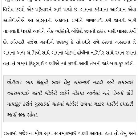
વિરોધ કરવો એક પરિવારને ભારે પડ્યો છે. ગામના કહેવાતા આગેવાન એવા
આરોપીઓએ આ બાબતની અદાવત રાખીને ગાળાગાળી કરી જાનથી મારી
નાખવાની ધમકી આપીને એક વ્યક્તિને બોલેરો જીપની ટક્કર મારી ઘાયલ કર્યો
છે. ફરિયાદી રાજેશ ગઢવીએ જણાવ્યું કે સોમવારે રાત્રે દસના અરસામાં તે
ગામના અન્ય બે મિત્રો સાથે ગામના ચોકમાં હોળીના નાળિયેર સાથે રમત રમતાં
હતા તે સમયે દિલુભાઈ ગઢવીએ ત્યાં કારથી આવી તેમની જોડે માથાકૂટ કરેલી.
થોડીવાર બાદ દિલુનો ભાઈ હેમુ રામભાઈ ગઢવી અને રામભાઈ
વશરામભાઈ ગઢવી બોલેરો લઈને ચોકમાં આવેલાં અને તેમની જોડે
માથાકૂટ કરીને ગુસ્સામાં ચોકમાં બોલેરો જીપના ચક્કર મારીને દમદાટી
આપી જતા રહેલા.
રસ્તામાં રાજેશના મોટા બાપા લખમણભાઈ ગઢવી આવતા હતા તો હેમુ અને