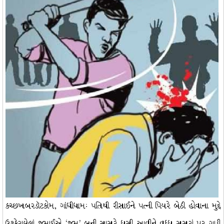
કચ્છખબરડૉટકોમ, ગાંધીધામઃ પતિથી રીસાઈને પત્ની પિયરે બેઠી હોવાના મુદ્દે
ઉશ્કેરાયેલાં જમાઈએ ‘જમ’ બની સાસરે ધસી આવીને વૃધ્ધ સસરાં પર ગાડી