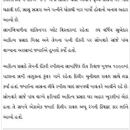
ચઢાવી દઈ, સાસુ સસરા અને પત્નીને ધોકાથી માર માર્યો હોવાનો બનાવ બહાર
આવ્યો છે.
સામખિયાળીના શાંતિનગર પ્લોટ વિસ્તારમાં રહેતા ૭૬ વર્ષિય સુબેદાર
આદિત્ય પ્રસાદ મિશ્રા અને તેમના પત્ની દીકરી પર સોમવારે સાંજે પાંચ
વાગ્યાના અરસામાં જમાઈએ હુમલો કર્યો હતો.
આદિત્ય પ્રસાદે તેમની દીકરી રમીલાના સામાજિક રીત રિવાજ મુજબ ૧૯૯૯માં
પાટણના સમી તાલુકાના કુંવર ગામે રહેતા દિલીપ ચુનીલાલ રાવલ સાથે લગ્ન
કર્યાં હતાં. જમાઈના ત્રાસના લીધે રમીલા ઘણાં સમયથી માવતરે આવીને રહે છે.
સોમવારે સાંજે પાંચ વાગ્યે ફરિયાદી આદિત્ય પ્રસાદ ઘર બહાર ખુરશીમાં બેઠાં
હતા તે સમયે એકાએક જમાઈ દિલીપ રાવલ બ્લ્યૂ રંગની સ્વિફ્ટ કાર લઈને
આવ્યો હતો.