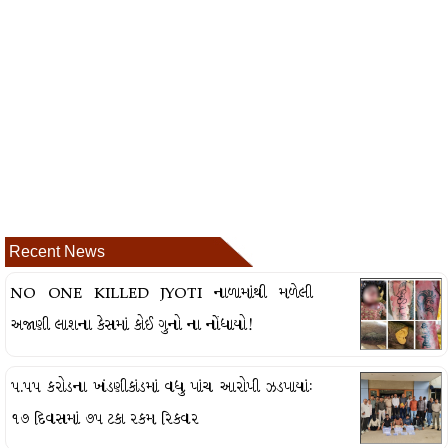
Recent News
NO ONE KILLED JYOTI નાળામાંથી મળેલી
અજાણી લાશના કેસમાં કોઈ ગુનો ના નોંધાયો!
૫.૫૫ કરોડના ખંડણીકાંડમાં વધુ પાંચ આરોપી ઝડપાયાં:
૧૭ દિવસમાં ૭૫ ટકા રકમ રિકવર