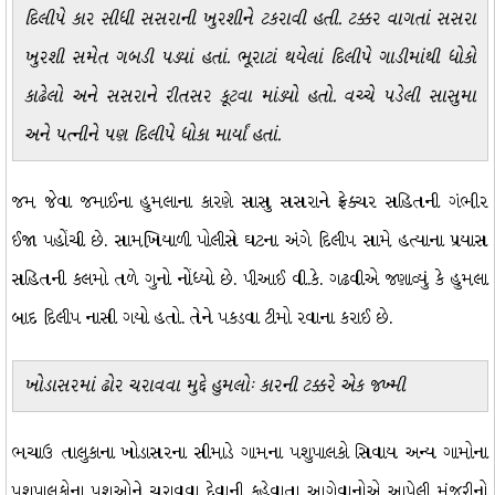
દિલીપે કાર સીધી સસરાની ખુરશીને ટકરાવી હતી. ટક્કર વાગતાં સસરા
ખુરશી સમેત ગબડી પડ્યાં હતાં. ભૂરાટાં થયેલાં દિલીપે ગાડીમાંથી ધોકો
કાઢેલો અને સસરાને રીતસર કૂટવા માંડ્યો હતો. વચ્ચે પડેલી સાસુમા
અને પત્નીને પણ દિલીપે ધોકા માર્યાં હતાં.
જમ જેવા જમાઈના હુમલાના કારણે સાસુ સસરાને ફ્રેક્ચર સહિતની ગંભીર
ઈજા પહોંચી છે. સામખિયાળી પોલીસે ઘટના અંગે દિલીપ સામે હત્યાના પ્રયાસ
સહિતની કલમો તળે ગુનો નોંધ્યો છે. પીઆઈ વી.કે. ગઢવીએ જણાવ્યું કે હુમલા
બાદ દિલીપ નાસી ગયો હતો. તેને પકડવા ટીમો રવાના કરાઈ છે.
ખોડાસરમાં ઢોર ચરાવવા મુદ્દે હુમલોઃ કારની ટક્કરે એક જખ્મી
ભચાઉ તાલુકાના ખોડાસરના સીમાડે ગામના પશુપાલકો સિવાય અન્ય ગામોના
પશુપાલકોના પશુઓને ચરાવવા દેવાની કહેવાતા આગેવાનોએ આપેલી મંજૂરીનો