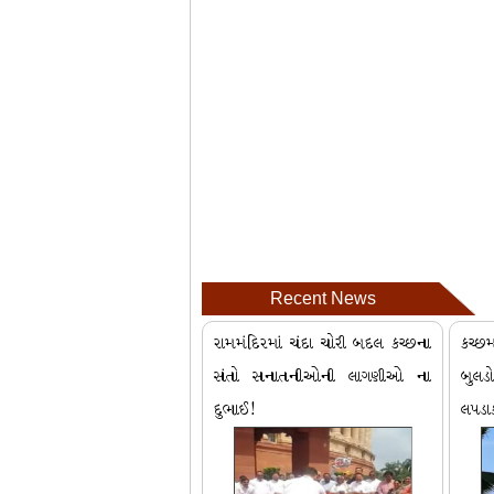
Recent News
રામમંદિરમાં ચંદા ચોરી બદલ કચ્છના
કચ્છ
સંતો સનાતનીઓની લાગણીઓ ના
બુલડો
દુભાઈ!
લપડા