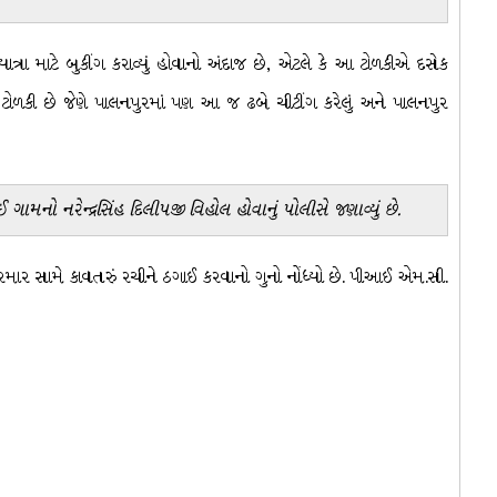
ાત્રા માટે બુકીંગ કરાવ્યું હોવાનો અંદાજ છે, એટલે કે આ ટોળકીએ દસેક
જ ટોળકી છે જેણે પાલનપુરમાં પણ આ જ ઢબે ચીટીંગ કરેલું અને પાલનપુર
ગામનો નરેન્દ્રસિંહ દિલીપજી વિહોલ હોવાનું પોલીસે જણાવ્યું છે.
 પરમાર સામે કાવતરું રચીને ઠગાઈ કરવાનો ગુનો નોંધ્યો છે. પીઆઈ એમ.સી.