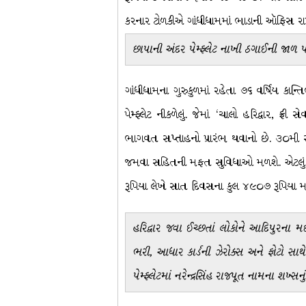
કરનાર ટોળકીએ ગાંધીધામમાં ભાડાની ઑફિસ રાખી
છાપાની અંદર પેમ્ફ્લેટ નાખી ઠગાઈની જાળ પ
ગાંધીધામના ગુરુકુળમાં રહેતા ૭૬ વર્ષિય કાન
પેમ્ફ્લેટ નીકળેલું. જેમાં ‘ચાલો હરિદ્વાર, ફ
ભાગવત સપ્તાહનો પ્રારંભ થવાનો છે. ૩૦મી
જમવા સહિતની મફત સુવિધાઓ મળશે. એટલું જ 
રૂપિયા લેખે સાત દિવસના કુલ ૪૯૦૭ રૂપિયા મ
હરિદ્વાર જવા ઈચ્છતાં લોકોને આદિપુરના મદ
ભરી, આધાર કાર્ડની ઝેરોક્સ અને ફોટો સાથ
પેમ્ફ્લેટમાં નરેન્દ્રસિંહ રાજપૂત નામના શખ