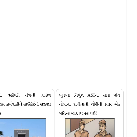
માં વહીવટી તંત્રની તત્કાળ
ભુજના નિવૃત્ત ASIના સાડા પાંચ
ઝર કાર્યવાહીને હાઈકૉર્ટની સજ્જડ
તોલાના દાગીનાની ચોરીની FIR એક
ક
મહિના બાદ દાખલ થઈ!