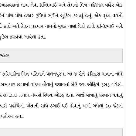
 કથાશ્રવણનો લાભ લેવા કાન્તિભાઈ અને તેમનો મિત્ર મણિલાલ વાઢેર બેઉ
 પાંચ પાંચ હજાર રૂપિયા ભરીને બુકિંગ કરાવ્યું હતું. એક વૃધ્ધ વયનો
પતો હતો અને કેતન પરમાર નામનો યુવક નાણાં લેતો હતો. કાન્તિભાઈ અને
ં બુકિંગ કરાવવા આવેલા હતા.
ુમંતર
 ફરિયાદીના મિત્ર મણિલાલે પાલનપુરમાં આ જ રીતે હરિદ્વારા યાત્રાના નામે
 સમાચાર છાપામાં વાંચ્યા હોવાનું જણાવતાં બેઉ જણ ઑફિસે રૂબરૂ ગયેલાં.
ગાડતાં તમામ નંબરો સ્વિચ ઑફ્ફ હતા. આજે યાત્રાનું પ્રસ્થાન થવાનું
 પહોંચેલાં. પોતાની સાથે ઠગાઈ થઈ હોવાનું પામી ગયેલાં ૬૦ જેટલાં
પહોંચ્યા હતા.