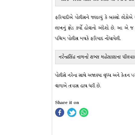
ફરિયાદીએ પોલીસને જણાવ્યું કે બસ્સો લોકોએ ય
લાખનું ફ્રોડ કર્યો હોવાનો અંદેશો છે. આ એ 
પશ્ચિમ પોલીસ મથકે ફરિયાદ નોંધાયેલી.
નરેન્દ્રસિંહ નામનો શખ્સ મહેસાણાના પીલવાઈ 
પોલીસે નરેન્દ્ર સાથે અજાણ્યા વૃધ્ધ અને કેતન
વાળાએ તપાસ હાથ ધરી છે.
Share it on