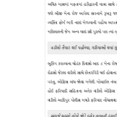
અધિક માસમાં મફતમાં હરિદ્વારની યાત્રા સાથે
જણે બીજી મેના રોજ આપેલા સરનામે રૂબરૂ જઈને
વ્યક્તિ ફોર્મ ભરી નાણાં મેળવ્યાની પહોંચ આ
મણિલાલની જેમ અન્ય ઘણાં સ્ત્રી પુરુષો પણ ત્યા
વડીલો તૈયાર થઈ પહોંચ્યા, ગઠિયાઓ થયાં છ
બુકિંગ કરાવ્યાના થોડાંક દિવસો બાદ ૮ મેના રોજ
દોઢસો જેટલા વડીલો સાથે છેતરપિંડી થઈ હોવાના
પરંતુ, ઑફિસ બંધ જોવા મળેલી. મોબાઈલ નંબર લ
હોઈ ફરિયાદી સહિતના અનેક વડીલો ઑફિસ પાસે
વડીલો આદિપુર પોલીસ મથકે ફરિયાદ નોંધાવવા 
અંદાજે બસ્સો લોકો જોડે દસેક લાખની ઠગાઈ