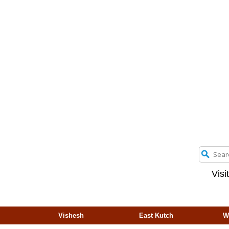
Visi
Vishesh
East Kutch
W