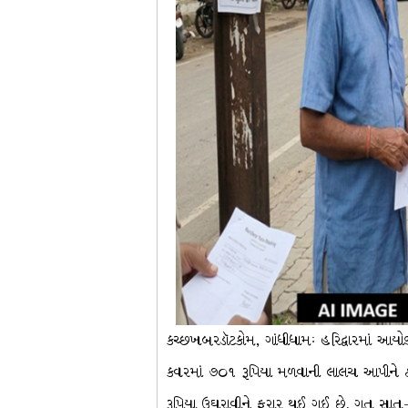
કચ્છખબરડૉટકોમ, ગાંધીધામઃ હરિદ્વારમાં આયો
કવરમાં ૭૦૧ રૂપિયા મળવાની લાલચ આપીને ઠગ
રૂપિયા ઉઘરાવીને ફરાર થઈ ગઈ છે. ગત સાત-