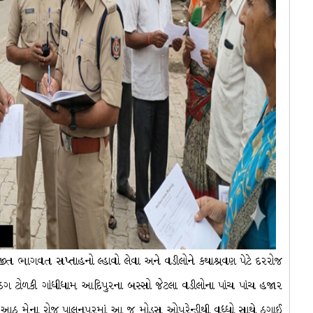
જીત ભાગવત સપ્તાહનો લ્હાવો લેવા અને વડીલોને કથાશ્રવણ પેટે દરરોજ
 ટોળકી ગાંધીધામ આદિપુરના બસ્સો જેટલા વડીલોના પાંચ પાંચ હજાર
આઠ મેના રોજ પાલનપુરમાં આ જ મોડસ ઓપરેન્ડીથી વૃધ્ધો સાથે ઠગાઈ