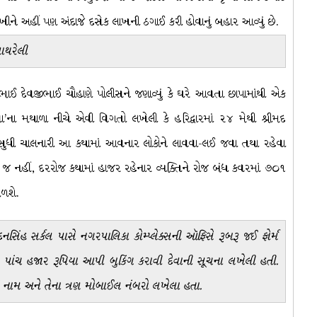
ને અહીં પણ અંદાજે દસેક લાખની ઠગાઈ કરી હોવાનું બહાર આવ્યું છે.
ાથરેલી
્તિભાઈ દેવજીભાઈ ચૌહાણે પોલીસને જણાવ્યું કે ઘરે આવતા છાપામાંથી એક
્રી સેવા’ના મથાળા નીચે એવી વિગતો લખેલી કે હરિદ્વારમાં ૨૪ મેથી શ્રીમદ
 સુધી ચાલનારી આ કથામાં આવનાર લોકોને લાવવા-લઈ જવા તથા રહેવા
નહીં, દરરોજ કથામાં હાજર રહેનાર વ્યક્તિને રોજ બંધ કવરમાં ૭૦૧
ળશે.
નસિંહ સર્કલ પાસે નગરપાલિકા કોમ્પ્લેક્સની ઑફિસે રૂબરૂ જઈ ફોર્મ
ે પાંચ હજાર રૂપિયા આપી બુકિંગ કરાવી દેવાની સૂચના લખેલી હતી.
્સનું નામ અને તેના ત્રણ મોબાઈલ નંબરો લખેલા હતા.