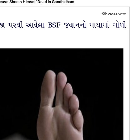
eave Shoots Himself Dead in Gandhidham
26544 views
જા પરથી આવેલા BSF જવાનનો માથામાં ગોળી