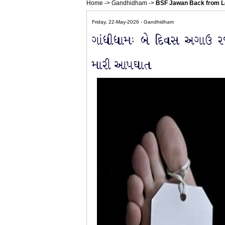
Home
->
Gandhidham
->
BSF Jawan Back from L
Friday, 22-May-2026 - Gandhidham
ગાંધીધામઃ બે દિવસ અગાઉ ર
મારી આપઘાત