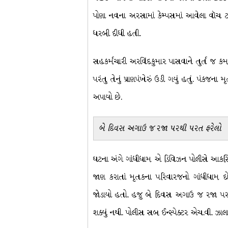
પોણા નવના અરસામાં કેમ્પસમાં આવેલા વૉચ ટ
ધરબી દીધી હતી.
સહકર્મચારી અરવિંદકુમાર પાસવાને તુર્ત જ કમા
પરંતુ તેનું પ્રાણપંખેરું ઉડી ગયું હતું. પંક
અપાયો છે.
બે દિવસ અગાઉ જ રજા પરથી પરત ફરેલો
ઘટના અંગે ગાંધીધામ એ ડિવિઝન પોલીસે આકસ્મિક
જાણ કરાતાં મૃતકના પરિવારજનો ગાંધીધામ 
જોડાયો હતો. હજુ બે દિવસ અગાઉ જ રજા પરથ
શક્યું નથી. પોલીસ સબ ઈન્સ્પેક્ટર એચ.વી. ઝ