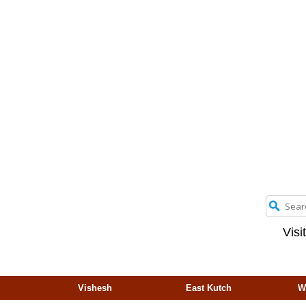
Visi
Vishesh
East Kutch
W