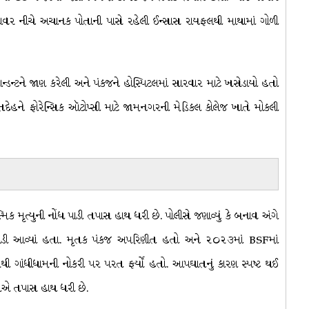
ાવર નીચે અચાનક પોતાની પાસે રહેલી ઈન્સાસ રાયફલથી માથામાં ગોળી
ન્ડન્ટને જાણ કરેલી અને પંકજને હોસ્પિટલમાં સારવાર માટે ખસેડાયો હતો
જના મૃતદેહને ફોરેન્સિક ઑટોપ્સી માટે જામનગરની મેડિકલ કોલેજ ખાતે મોકલી
 મૃત્યુની નોંધ પાડી તપાસ હાથ ધરી છે. પોલીસે જણાવ્યું કે બનાવ અંગે
દોડી આવ્યાં હતા. મૃતક પંકજ અપરિણીત હતો અને ૨૦૨૩માં BSFમાં
ી ગાંધીધામની નોકરી પર પરત ફર્યો હતો. આપઘાતનું કારણ સ્પષ્ટ થઈ
ાલાએ તપાસ હાથ ધરી છે.