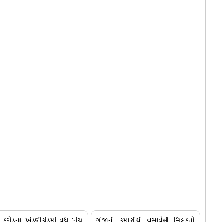
કરોડના ખંડણીકાંડમાં વધુ પાંચ
ગાંજાની કમાણીથી વસાવેલી મિલકતો