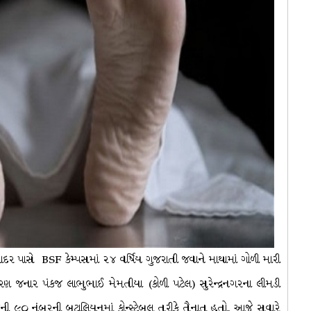
દર પાસે BSF કેમ્પસમાં ૨૪ વર્ષિય ગુજરાતી જવાને માથામાં ગોળી મારી
ણ જનાર પંકજ લાભુભાઈ મેમતીયા (કોળી પટેલ) સુરેન્દ્રનગરના લીમડી
 ૯૦ નંબરની બટાલિયનમાં કોન્સ્ટેબલ તરીકે તૈનાત હતો. આજે સવારે