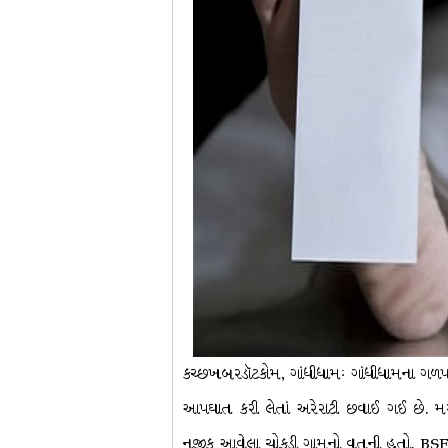
કચ્છખબરડૉટકોમ, ગાંધીધામઃ ગાંધીધામના ગળપા
આપઘાત કરી લેતાં અરેરાટી છવાઈ ગઈ છે. મર
નજીક આવેલા ચોકડી ગામનો વતની હતો. BSFની