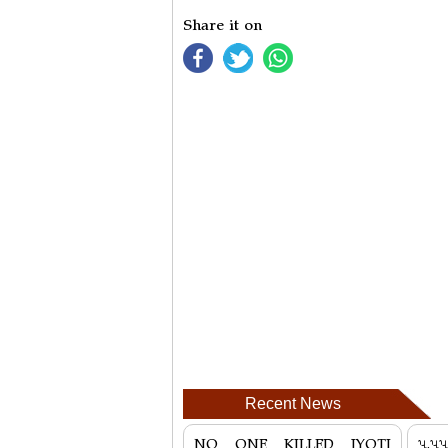
Share it on
Recent News
NO ONE KILLED JYOTI
૫.૫૫ 