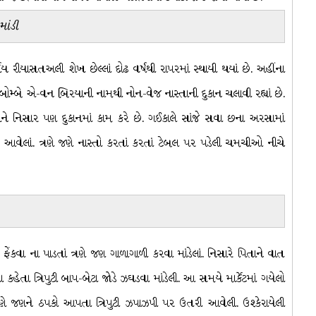
ાંડી
ય રીયાસતઅલી શેખ છેલ્લાં દોઢ વર્ષથી રાપરમાં સ્થાયી થયાં છે. અહીંના
ી બોમ્બે એ-વન બિરયાની નામથી નોન-વેજ નાસ્તાની દુકાન ચલાવી રહ્યાં છે.
ને નિસાર પણ દુકાનમાં કામ કરે છે. ગઈકાલે સાંજે સવા છના અરસામાં
ા આવેલાં. ત્રણે જણે નાસ્તો કરતાં કરતાં ટેબલ પર પડેલી ચમચીઓ નીચે
ંકવા ના પાડતાં ત્રણે જણ ગાળાગાળી કરવા માંડેલાં. નિસારે પિતાને વાત
ા ત્રિપુટી બાપ-બેટા જોડે ઝઘડવા માંડેલી. આ સમયે માર્કેટમાં ગયેલો
ણે જણને ઠપકો આપતા ત્રિપુટી ઝપાઝપી પર ઉતરી આવેલી. ઉશ્કેરાયેલી