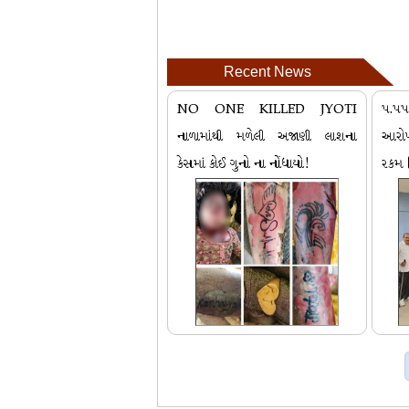
Recent News
NO ONE KILLED JYOTI
૫.૫૫ 
નાળામાંથી મળેલી અજાણી લાશના
આરોપ
કેસમાં કોઈ ગુનો ના નોંધાયો!
રકમ 