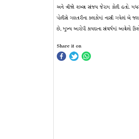
અને ત્રીજો શખ્સ સંજય જેરામ કોલી હતો. મધરાત
પોલીસે ગણતરીના કલાકોમાં નાસી ગયેલાં બે જ
છે, મુખ્ય આરોપી કાયદાના સંઘર્ષમાં આવેલો કિ
Share it on