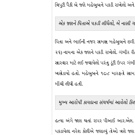
ત્રિપુટી પૈકી બે જણે મહેબુબને પકડી રાખેલો અન
એક જણને પિતાએ પકડી લીધેલો, બે નાસી ગય
પિતા અને ભાઈની નજર સમક્ષ મહેબુબને છરી ઝી
૨૬) નામના એક જણને પકડી રાખેલો. ગંભીર રીત
સારવાર માટે લઈ જવાયેલો પરંતુ ડૂંટી ઉપર ગ
ખસેડાયો હતો. મહેબુબને ૧૦૮ મારફતે સામખ
મીંચી લીધી હતી.
મુખ્ય આરોપી કાયદાના સંઘર્ષમાં આવેલો કિ
હત્યા અંગે જાણ થતાં રાપર પીઆઈ આર.એલ.
પકડાયેલા નરેશ કોલીએ જણાવ્યું તેઓ ત્રણે 