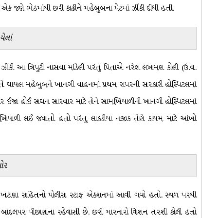
ે એક જણે ભેઠમાંથી છરી કાઢીને મહેબુબના પેટમાં ઝીંકી દીધી હતી.
ેલાં
ંકી આ ત્રિપુટી નાસવા માંડેલી પરંતુ પિતાએ નરેશ લખમણ કોલી (ઉ.વ.
ે ઘાયલ મહેબુબને ખાનગી વાહનમાં પ્રથમ રાપરની સરકારી હોસ્પિટલમાં
ંભીર ઈજા હોઈ સઘન સારવાર માટે તેને સામખિયાળીની ખાનગી હોસ્પિટલમાં
િયાળી લઈ જવાતો હતો પરંતુ લાકડીયા નજીક તેણે કાયમ માટે આંખો
શોર
 ખટાણા સહિતનો પોલીસ સ્ટાફ એક્શનમાં આવી ગયો હતો. સ્થળ પરથી
જણ બાદલપર પીછાણાના રહેવાસી છે. છરી મારનારો વિશન તરશી કોલી હતો