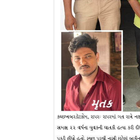
કચ્છખબરડૉટકોમ, રાપરઃ રાપરમાં ગત રાત્રે ન
સમક્ષ ૨૨ વર્ષના યુવકની ઘાતકી હત્યા કરી 
પકડી લીધો હતો. સ્થળ પરથી નાસી છૂટેલાં બાકી