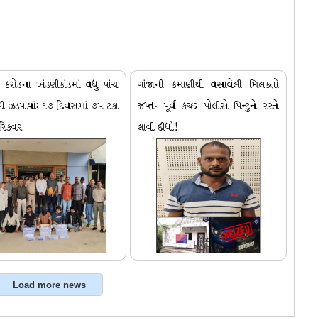
કરોડના ખંડણીકાંડમાં વધુ પાંચ
ગાંજાની કમાણીથી વસાવેલી મિલકતો
ી ઝડપાયાં: ૧૭ દિવસમાં ૭૫ ટકા
જપ્તઃ પૂર્વ કચ્છ પોલીસે પિન્ટુને રસ્તે
રિકવર
લાવી દીધો!