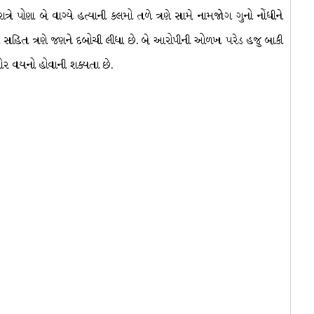
્રે પોણા બે વાગ્યે હત્યાની કલમો તળે ત્રણે સામે નામજોગ ગુનો નોંધીને
ણ સહિત ત્રણે જણને દબોચી લીધા છે. બે આરોપીની ઓળખ પરેડ હજુ બાકી
શોર વયનો હોવાની શક્યતા છે.