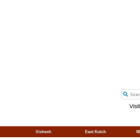
Visi
Vishesh
East Kutch
W