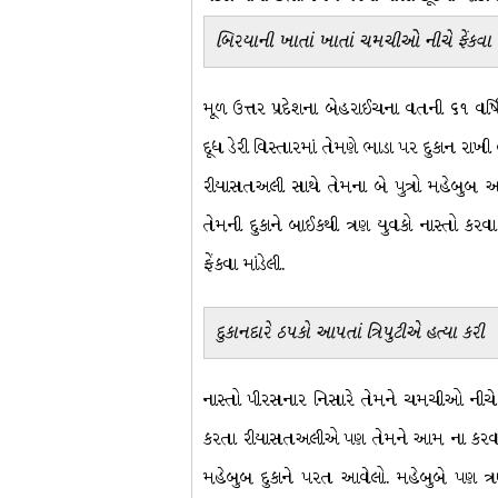
બિરયાની ખાતાં ખાતાં ચમચીઓ નીચે ફેંકવા મ
મૂળ ઉત્તર પ્રદેશના બેહરાઈચના વતની ૬૧ વર્ષિ
દૂધ ડેરી વિસ્તારમાં તેમણે ભાડા પર દુકાન રાખ
રીયાસતઅલી સાથે તેમના બે પુત્રો મહેબુબ અ
તેમની દુકાને બાઈકથી ત્રણ યુવકો નાસ્તો કરવ
ફેંકવા માંડેલી.
દુકાનદારે ઠપકો આપતાં ત્રિપુટીએ હત્યા કરી
નાસ્તો પીરસનાર નિસારે તેમને ચમચીઓ નીચે ફે
કરતા રીયાસતઅલીએ પણ તેમને આમ ના કરવા કહેત
મહેબુબ દુકાને પરત આવેલો. મહેબુબે પણ ત્ર