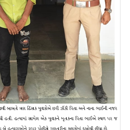
જીવી બાબતે ત્રણ હિંસક યુવકોએ છરી ઝીંકી પિતા અને નાના ભાઈની નજર
દીધી હતી. હત્યામાં સામેલ એક યુવકને મૃતકના પિતા ભાઈએ સ્થળ પર જ
ના બે હત્યારાઓને રાપર પોલીસે ગણતરીના કલાકોમાં દબોચી લીધા છે.