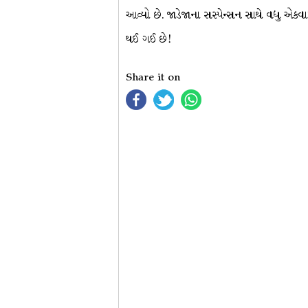
આવ્યો છે. જાડેજાના સસ્પેન્સન સાથે વધુ એક
થઈ ગઈ છે!
Share it on