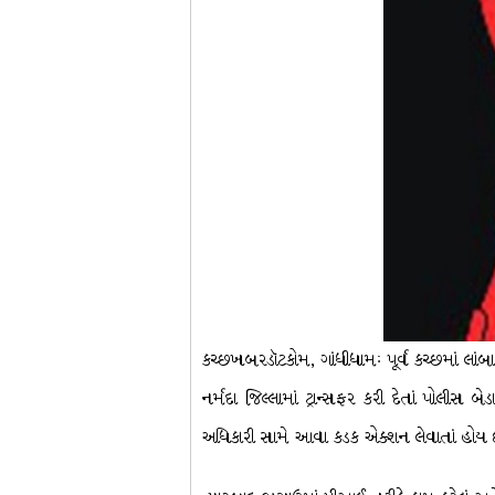
કચ્છખબરડૉટકોમ, ગાંધીધામઃ પૂર્વ કચ્છમાં લા
નર્મદા જિલ્લામાં ટ્રાન્સફર કરી દેતાં પોલીસ
અધિકારી સામે આવા કડક એક્શન લેવાતાં હોય 