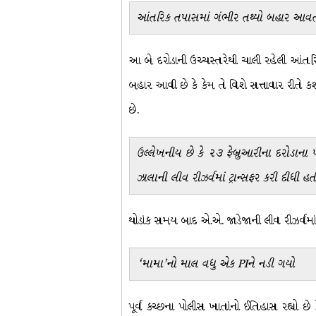
આંતરિક તપાસમાં ગંભીર તથ્યો બહાર આવતા
આ બે દરોડાની ઉચ્ચસ્તરેથી ચાલી રહેલી આંતરિ
બહાર આવી છે કે કેમ તે વિશે સત્તાવાર રીતે ક
છે.
ઉલ્લેખનીય છે કે ૨૩ ફેબ્રુઆરીના દરોડાન
ઝાલાની લીવ રીઝર્વમાં ટ્રાન્સફર કરી દીધી હત
થોડાંક સમય બાદ એ.એ. જાડેજાની લીવ રીઝર્વ
‘મામા’નો માલ વધુ એક PIને નડી ગયો
પૂર્વ કચ્છના પોલીસ ખાતાંનો ઈતિહાસ રહ્યો 