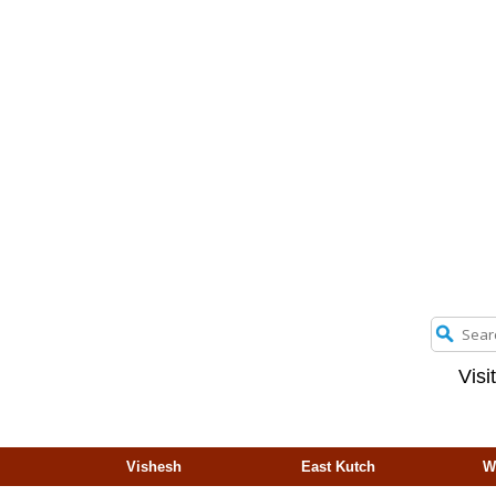
Visi
Vishesh
East Kutch
W