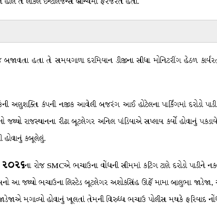
 હાલ તે લોકલ ઈન્ટેલિજન્સ બ્રાન્ચમાં ફરજરત હતા.
રજ બજાવતા હતા તે સમયગાળા દરમિયાન ડીજીના સીધા મોનિટરીંગ હેઠળ કાર્યરત સ્
ણુશક્તિ કંપની નજીક આવેલી બજરંગ આઈ હોટેલના પાર્કિંગમાં દરોડો પાડી સિમ
 જથ્થો રાજસ્થાનના રીઢા બૂટલેગર અનિલ પાંડિયાએ સપ્લાય કર્યો હોવાનું પકડાયેલાં
ોવાનું કબૂલેલું.
ી ૨૦૨૬
ના રોજ SMCએ ભચાઉના વોંધની સીમમાં કટિંગ ટાણે દરોડો પાડીને નકલી
રાબનો આ જથ્થો ભચાઉના લિસ્ટેડ બૂટલેગર અશોકસિંહ ઊર્ફે મામા બાલુભા જાડેજા,
જાડેજાએ મગાવ્યો હોવાનું ખૂલતાં તેમની વિરુધ્ધ ભચાઉ પોલીસ મથકે ફરિયાદ નો