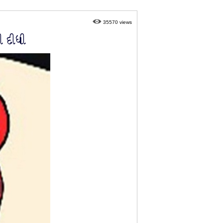
35570 views
ી દીધી