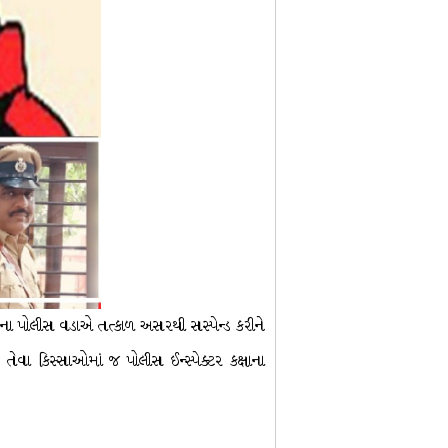
તના પોલીસ વડાએ તત્કાળ અસરથી સસ્પેન્ડ કરીને
તેવા કિસ્સાઓમાં જ પોલીસ ઈન્સ્પેક્ટર કક્ષાના