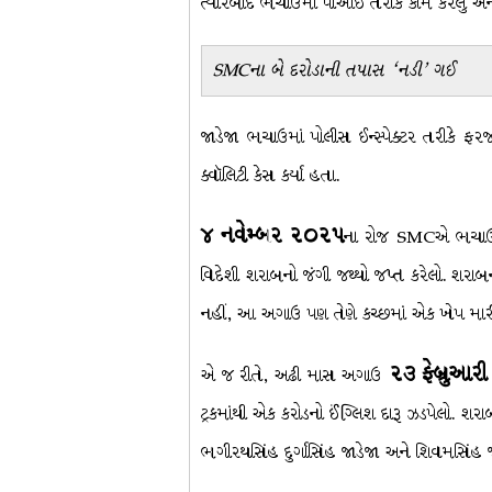
ત્યારબાદ ભચાઉમાં પીઆઈ તરીકે કામ કરેલું અને
SMC
ના બે દરોડાની તપાસ
‘
નડી
’
ગઈ
જાડેજા ભચાઉમાં પોલીસ ઈન્સ્પેક્ટર તરીકે ફ
ક્વૉલિટી કેસ કર્યા હતા.
૪ નવેમ્બર ૨૦૨૫
ના રોજ SMCએ ભચાઉની અ
વિદેશી શરાબનો જંગી જથ્થો જપ્ત કરેલો. શરાબનો
નહીં, આ અગાઉ પણ તેણે કચ્છમાં એક ખેપ મારી હ
૨૩ ફેબ્રુઆર
એ જ રીતે, અઢી માસ અગાઉ
ટ્રકમાંથી એક કરોડનો ઈંગ્લિશ દારૂ ઝડપેલો. શ
ભગીરથસિંહ દુર્ગાસિંહ જાડેજા અને શિવમસિંહ 