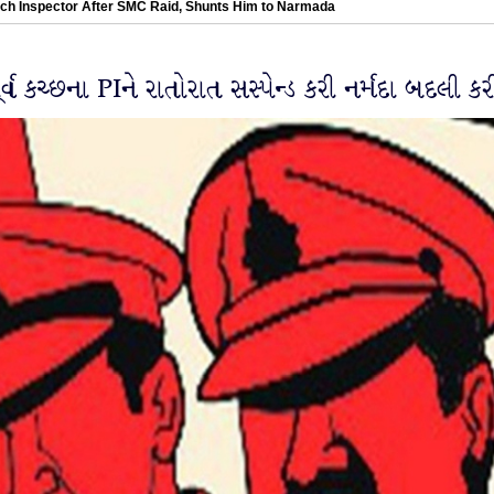
h Inspector After SMC Raid, Shunts Him to Narmada
કચ્છના PIને રાતોરાત સસ્પેન્ડ કરી નર્મદા બદલી કર