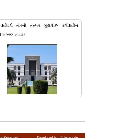
 વહીવટી તંત્રની તત્કાળ બુલડોઝર કાર્યવાહીને
ટની સજ્જડ લપડાક
hts Reserved
Developed by :
Enlacecode