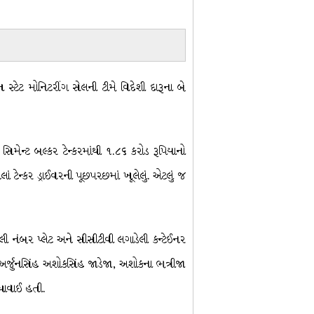
ટેટ મોનિટરીંગ સેલની ટીમે વિદેશી દારૂના બે
ેન્ટ બલ્કર ટેન્કરમાંથી ૧.૮૬ કરોડ રૂપિયાનો
 ટેન્કર ડ્રાઈવરની પૂછપરછમાં ખૂલેલું. એટલું જ
 નંબર પ્લેટ અને સીસીટીવી લગાડેલી કન્ટેઈનર
 અર્જુનસિંહ અશોકસિંહ જાડેજા, અશોકના ભત્રીજા
ંધાવાઈ હતી.