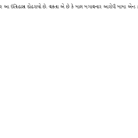
વાર આ ઇતિહાસ દોહરાયો છે. વક્રતા એ છે કે માલ મગાવનાર આરોપી મામા એન્ડ 