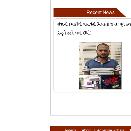
Recent News
ગાંજાની કમાણીથી વસાવેલી મિલકતો જપ્તઃ પૂર્વ કચ્
પિન્ટુને રસ્તે લાવી દીધો!
Videos
|
About
|
Advertise with us
|