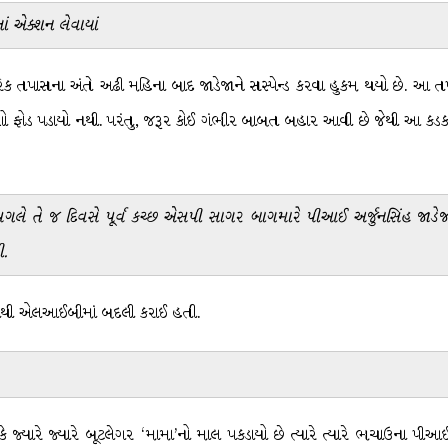
ં એક્શન લેવાયાં
ક તપાસના અંતે અઢી મહિના બાદ જાડેજાને સસ્પેન્ડ કરવા હુકમ થયો છે. આ તપા
શો ફોડ પડાયો નથી. પરંતુ, જરૂર કોઈ ગંભીર બાબત બહાર આવી છે જેથી આ કડક પગલું
ા પગલે તે જ દિવસે પૂર્વ કચ્છ એસપી સાગર બાગમારે પીઆઈ અર્જુનસિંહ જા
ી.
માંથી એલઆઈબીમાં બદલી કરાઈ હતી.
છે કે જ્યારે જ્યારે બૂટલેગર ‘મામા’નો માલ પકડાયો છે ત્યારે ત્યારે ભચાઉન