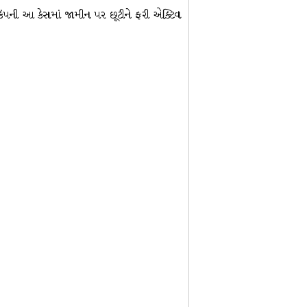
કંપની આ કેસમાં જામીન પર છૂટીને ફરી એક્ટિવ