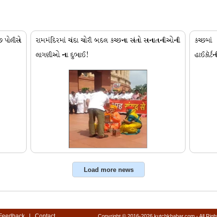
છ પોલીસે
રામમંદિરમાં ચંદા ચોરી બદલ કચ્છના સંતો સનાતનીઓની
કચ્છમાં
લાગણીઓ ના દુભાઈ!
હાઈકૉર્
Feedback
|
Contact
Copyright © 2016-2026 kutchkhabar.com - All Rig