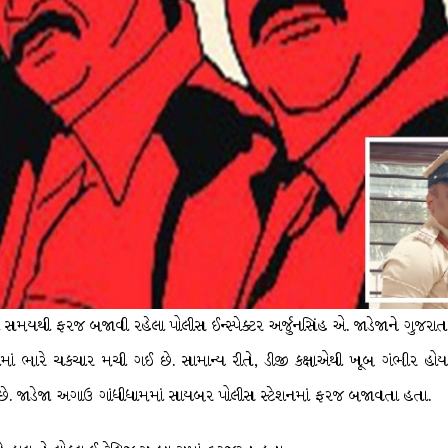
ંબા સમયથી ફરજ બજાવી રહેલા પોલીસ ઈન્સ્પેક્ટર અર્જુનસિંહ એ. જાડેજાને ગુજરા
 બેડામાં ભારે ચકચાર મચી ગઈ છે. સામાન્ય રીતે, ડીજી કક્ષાએથી ખૂબ ગંભીર હોય 
છે. જાડેજા અગાઉ ગાંધીધામમાં સાયબર પોલીસ સ્ટેશનમાં ફરજ બજાવતા હતા.