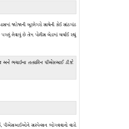
સમાં જાડેજાની બૂટલેગરો સાથેની કોઈ સાંઠગાંઠ
 લેવાયું છે તેમ પોલીસ બેડામાં ચર્ચાઈ રહ્યું
ડેજા અને ભચાઉના તત્કાલિન પીએસઆઈ ડી.જે.
ા પીઆઈ, પીએસઆઈઓને સસ્પેન્સન ભોગવવાનો વારો