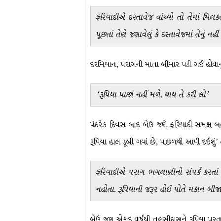
ફરિયાદીએ દસ્તાવેજ વાંચ્યો તો તેમાં 
પૂછતાં તેણે જણાવેલું કે દસ્તાવેજમાં તેનું ન
દરમિયાન, પરાગની માતા બીમાર પડી ગઈ હોવાનું
‘રૂપિયા પાછાં નહીં મળે, થાય તે કરી લો’
પંદરેક દિવસ બાદ બેઉ જણે ફરિયાદી સમક્ષ બહા
રૂપિયા હાલ ડૂબી ગયાં છે, પાછળથી આપી દઈશું’ 
ફરિયાદીએ પરાગ ભગલાણીનો સંપર્ક કરતાં તે
નહોતા. રૂપિયાની જરૂર હોઈ પોતે મકાન બીજાને
બેઉ જણ એકાદ વર્ષથી તુલસીદાસને રૂપિયા પરત 