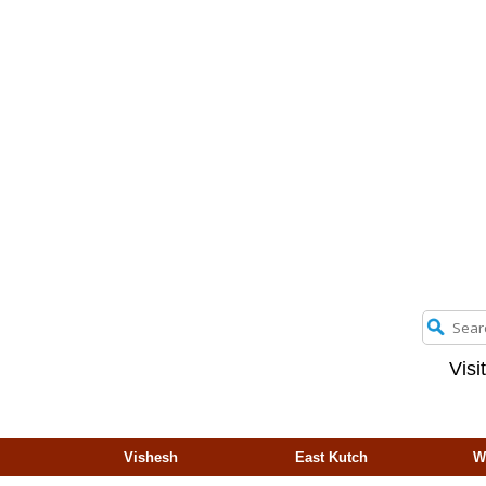
Visi
Vishesh
East Kutch
W