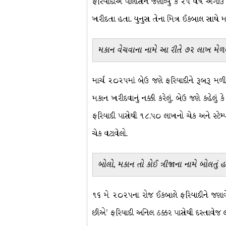
ફરિયાદીએ પોલીસને જણાવ્યું કે ૨૫ વર્ષ અગાઉ ય
ખરીદતા હતા. યુનુસ તેના મિત્ર ઈકબાલ સાથે 
મકાન વેચવાના નામે આ રીતે ૭૨ લાખ મેળવ
માર્ચ ૨૦૨૫માં બેઉ જણે ફરિયાદીને રૂબરૂ મળ
મકાન ખરીદવાનું નક્કી કરેલું. બેઉ જણે કહેલ
ફરિયાદી પાસેથી ૧૮.૫૦ લાખનો ચેક અને સ્ટેમ્પ 
ચેક વટાવેલો.
બોલો, મકાન તો કોઈ ત્રીજાના નામે બોલતું હત
૧૬ મે ૨૦૨૫ના રોજ ઈકબાલે ફરિયાદીને જણાવેલ
છીએ’ ફરિયાદી અનિલ ઠક્કર પાસેથી દસ્તાવેજ લઈને