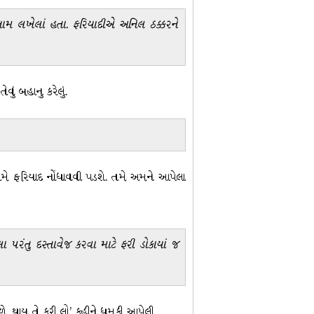
ામ લખેલાં હતા. ફરિયાદીએ અનિલ ઠક્કરને
ું બહાનુ કરેલું.
 સામે ફરિયાદ નોંધાવવી પડશે. તમે અમને આપેલા
 પરંતુ દસ્તાવેજ કરવા માટે ફરી ડોકાયાં જ
ળે, થાય તે કરી લો’ કહીને ધમકી આપેલી.