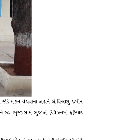
જોડે મકાન વેચવાના બહાને બે વિશ્વાસુ જમીન
ંને રહે. ભુજ) સામે ભુજ બી ડિવિઝનમાં ફરિયાદ