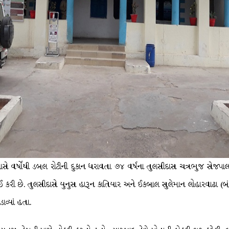
ે વર્ષોથી ડબલ રોટીની દુકાન ધરાવતા ૭૪ વર્ષના તુલસીદાસ ચત્રભુજ સેજપાલ 
 કરી છે. તુલસીદાસે યુનુસ હારૂન કાતિયાર અને ઈકબાલ સુલેમાન લોહારવાઢા (બ
ાવ્યાં હતા.