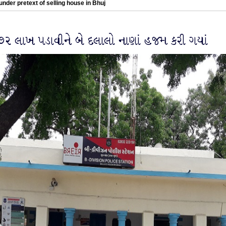
nder pretext of selling house in Bhuj
૭૨ લાખ પડાવીને બે દલાલો નાણાં હજમ કરી ગયાં