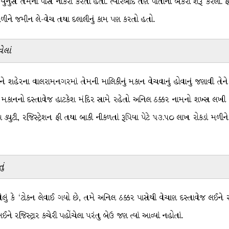
ુનુસ તેમની પાસે નોકરી કરતો હતો. ત્યારબાદ તેણે પોતાની બેકરી શરૂ કરેલી. ફર
મળીને જમીન લે-વેચ તથા દલાલીનું કામ પણ કરતો હતો.
ેલાં
ીને શહેરના વાલરામનગરમાં તેમની માલિકીનું મકાન વેચવાનું હોવાનું જણાવી 
ું કે મકાનનો દસ્તાવેજ હાટકેશ મંદિર સામે રહેતો અનિલ ઠક્કર નામનો શખ્સ લ
ડ્યુટી, રજિસ્ટ્રેશન ફી તથા બાકી નીકળતાં રૂપિયા પેટે ૫૩.૫૦ લાખ રોકડાં મળીન
ું
ું કે ‘ટોકન લેવાઈ ગયો છે, તમે અનિલ ઠક્કર પાસેથી વેચાણ દસ્તાવેજ લઈને ર
 રજિસ્ટ્રાર કચેરી પહોંચેલા પરંતુ બેઉ જણ ત્યાં આવ્યાં નહોતાં.