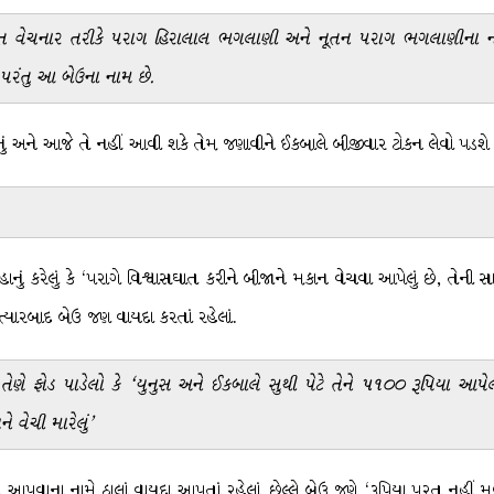
મિલકત વેચનાર તરીકે પરાગ હિરાલાલ ભગલાણી અને નૂતન પરાગ ભગલાણીના ન
હીં પરંતુ આ બેઉના નામ છે.
 અને આજે તે નહીં આવી શકે તેમ જણાવીને ઈકબાલે બીજીવાર ટોકન લેવો પડશે તેવ
નું કરેલું કે ‘પરાગે વિશ્વાસઘાત કરીને બીજાને મકાન વેચવા આપેલું છે, તેની
ત્યારબાદ બેઉ જણ વાયદા કરતાં રહેલાં.
ણે ફોડ પાડેલો કે ‘યુનુસ અને ઈકબાલે સુથી પેટે તેને ૫૧૦૦ રૂપિયા આપેલા
 વેચી મારેલું’
આપવાના નામે ઠાલાં વાયદા આપતાં રહેલાં. છેલ્લે બેઉ જણે ‘રૂપિયા પરત નહીં મ