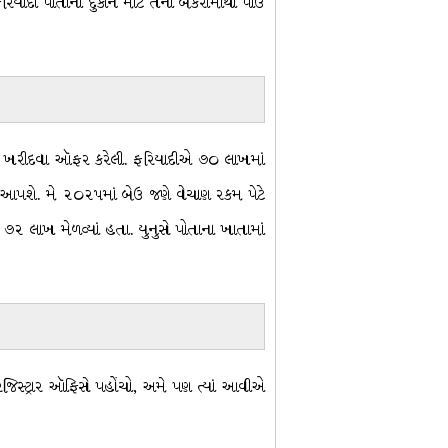
િયાદી પોતાની દુકાન માટે તેની બેકરીમાંથી પાંઉ
તેને ખરીદવા ઑફર કરેલી. ફરિયાદીએ ૭૦ લાખમાં
ખી આપશે. મે ૨૦૨૫માં બેઉ જણે વેચાણ રકમ પેટે
ે ૭૨ લાખ મેળવ્યાં હતા. યુનુસે પોતાના ખાતામાં
જિસ્ટ્રાર ઑફિસે પહોંચો, અમે પણ ત્યાં આવીએ