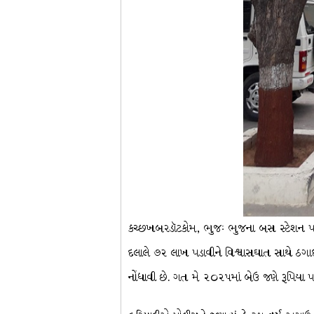
કચ્છખબરડૉટકોમ, ભુજઃ ભુજના બસ સ્ટેશન પાસ
દલાલે ૭૨ લાખ પડાવીને વિશ્વાસઘાત સાથે ઠગાઈ
નોંધાવી છે. ગત મે ૨૦૨૫માં બેઉ જણે રૂપિયા પડ