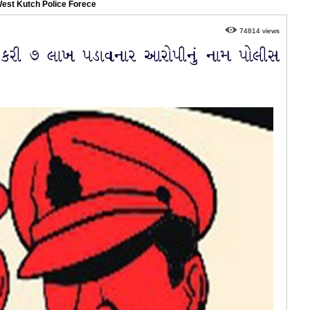
 West Kutch Police Forece
74814 views
ેપ કરી ૭ લાખ પડાવનાર આરોપીનું નામ પોલીસ