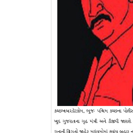
કચ્છખબરડૉટકોમ, ભુજઃ પશ્ચિમ કચ્છના પોલી
ખુદ ગુજરાતના ગૃહ મંત્રી અને ડીજીપી જાણશે
ગુનાની વિગતો જાહેર માધ્યમોમાં ક્યાંય બહાર