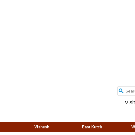
Visi
Vishesh
East Kutch
W