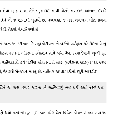
લાભ લેવા બીજી શાખા તેને ભુજ લઈ આવી એટલે અગાઉની બ્રાન્ચના ઈશારે
ી તેને એ જ શાખામાં મૂકાયો છે. નખત્રાણા જ નહીં લગભગ મોટાભાગના
ેશી વિદેશી વેચાઈ રહ્યો છે.
પકડ કરી જાય કે સટ્ટા બેટીંગના નેટવર્કનો પર્દાફાશ કરે કોઈના પેટનું
ોક્કસ રકમના આંકડાના કલેક્શન સાથે બધા ધંધા કરવા દેવાની ખૂલ્લી છૂટ
 વહીવટદારો હવે પોલીસ સ્ટેશનના ડી સ્ટાફ (સર્વેલન્સ સ્ટાફ)ને પણ સ્પષ્ટ
, ઉપરથી સેન્કશન મળેલું છે. નહીતર જાપ્તા પાર્ટીમાં ડ્યુટી આવશે!’
ંહિને બે પાંચ હજાર મળતાં તે સાલિયાણું બંધ થઈ જતાં તેઓ પણ
તે ધંધો કરવાની છૂટ મળી જતી હોઈ દેશી વિદેશી વેચનારાં પણ ગળાકાપ