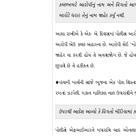
કચ્છખબરે આરોપીનું નામ અને વિગતો આપવા 
બારોટે ધરાર તેનું નામ જાહેર કર્યું નથી.
આશા રાખીએ કે એક- બે દિવસમાં પોલીસ આરોપીને
આરોપી બેઉ કચ્છ બહારના છે. આરોપી કોઈ ‘મોટો
જાહેર ના કરતી હોય તે બનવાજોગ છે. જે હો
છૂપાવે છે તે હકીકત છે.
♦પાંચમી માર્ચની સાંજે ભુજના એક પૉશ વિસ્તા
રમતાં ઝડપેલી. મકાન માલિકણ નાલ ઉઘરાવીને જુ
ઉપરથી આદેશ આવ્યો કે વિગતો મીડિયામાં ક
પોલીસે એફઆઈઆરને મધરાત્રિ બાદ ઓનલાઈન ક