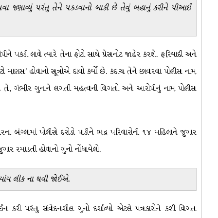
જણાવ્યું પરંતુ તેને પકડવાનો બાકી છે તેવું બહાનું કરીને પીઆઈ
 પકડી લાવે ત્યારે તેના ફોટો સાથે પ્રેસનોટ જાહેર કરશે. ફરિયાદી અને
 માણસ’ હોવાનો સૂત્રોએ દાવો કર્યો છે. કદાચ તેને છાવરવા પોલીસ નામ
ય તે, ગંભીર ગુનાને લગતી મહત્વની વિગતો અને આરોપીનું નામ પોલીસ
રના બંગ્લામાં પોલીસે દરોડો પાડીને ભદ્ર પરિવારોની ૧૪ મહિલાને જુગાર
ગાર રમાડતી હોવાનો ગુનો નોંધાયેલો.
્યાંય લીક ના થવી જોઈએ.
રી પરંતુ સંવેદનશીલ ગુનો દર્શાવ્યો એટલે પત્રકારોને કશી વિગત