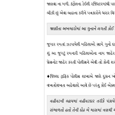
જાણવા ના મળી. કંટ્રોલના ડેઈલી રજિસ્ટરમાં
બીઝી છું એવા બહાના કરીને પત્રકારોને ધરાર 
જાણીતા અખબારોમાં આ ગુનાને લગતી કોઈ 
જુગાર રમતાં ઝડપાયેલી મહિલાઓ સામે ગુનો દા
શું આ જુગટું રમનારી મહિલાઓના નામ જાહેર 
પ્રેસનોટ જાહેર કરતી પોલીસને એવી તો કોની
♦જિલ્લા ટ્રાફિક પોલીસ શાખાએ જાણે દુકાન 
વખતોવખત અહેવાલો આવે છે પરંતુ કોઈ એક્શન
વહીવટની લ્હાયમાં વહીવટદાર તરીકે પં
સંભાળતો હતો તેની દોઢ બે માસમાં ત્રણથી 