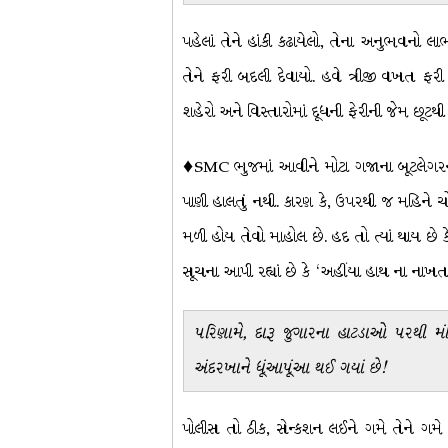
પહેલાં તેને હાંકી કઢાયેલો, તેના અનુભવનો 
તેને ફરી બદલી દેવાયો. હવે ત્રીજી વખત ફર
શહેરો અને વિસ્તારોમાં દૂધની ફેરીની જેમ છૂટથી દ
♦SMC ભુજમાં આવીને મોટા ગજાના બૂટલેગરની ધર
પાણી હાલતું નથી. કારણ કે, ઉપરથી જ મહિને ચ
મળી હોય તેવો માહોલ છે. હદ તો ત્યાં થાય છે કે
સૂચના આપી રહ્યાં છે કે ‘અહીંયા હાથ ના નાખતાં
પરિણામે, દારૂ જુગારના હાટડાઓ પરથી મ
અંદરખાને ધૂંઆપૂંઆ થઈ ગયાં છે!
પોલીસ તો ઠીક, સેન્કશન લઈને ગમે તેને ગમે 