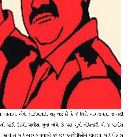
સ ખાતામાં એવી લાલિયાવાડી શરૂ થઈ છે કે જે વિશે આમજનતા જ નહીં
 તો ચોંકી ઉઠશે. પોલીસ ગુનો નોંધે છે પણ ગુનો નોંધનારી એ જ પોલીસ
 ના આવે તે માટે ભરપૂર પ્રયાસો કરે છે!! આરોપીઓને છાવરવા માટે પોલીસ