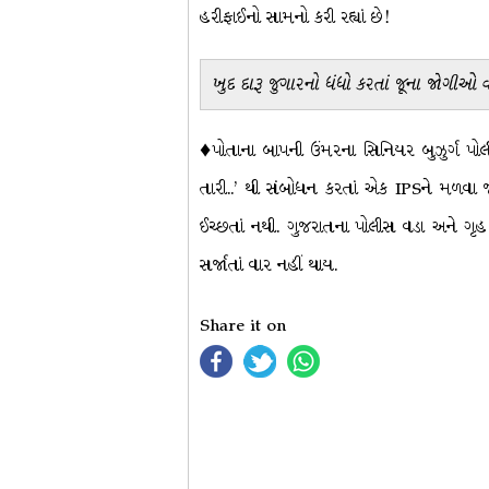
હરીફાઈનો સામનો કરી રહ્યાં છે!
ખુદ દારૂ જુગારનો ધંધો કરતાં જૂના જોગીઓ વર
♦પોતાના બાપની ઉંમરના સિનિયર બુઝુર્ગ પોલ
તારી..’ થી સંબોધન કરતાં એક IPSને મળવા 
ઈચ્છતાં નથી. ગુજરાતના પોલીસ વડા અને ગૃહ મ
સર્જાતાં વાર નહીં થાય.
Share it on