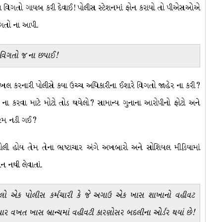
થી પણ વિગતો ગાયબ કરી દેવાઈ! પોલીસ સ્ટેશનમાં ફોન કરાયો તો પીએસઓએ
વિગતો ના આપી.
વિગતો જ ના છપાઈ!
ખલ કરનારી પોલીસે કયા ઉચ્ચ અધિકારીના ઈશારે વિગતો જાહેર ના કરી?
ના કરવા માટે મોટો તોડ થયેલો? સામાન્ય ગુનાના આરોપીનો ફોટો અને
 શરમ નડી ગઈ?
ખોલી હોય તેમ તેના ભ્રષ્ટાચાર અંગે અખબારો અને સોશિયલ મીડિયામાં
 નથી લેવાતાં.
કાયેલો એક પોલીસ કર્મચારી કે જે અગાઉ એક ખાસ શાખાનો વહીવટ
ચાર વખત ખાસ બ્રાન્ચમાં વહીવટી કારણોસર બદલીના ઓર્ડર થયાં છે!