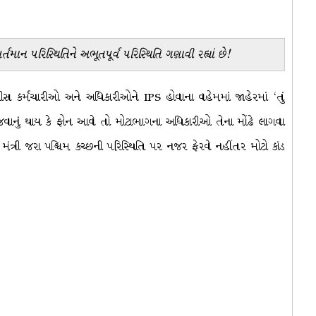
્તમાન પરિસ્થિતિને અભૂતપૂર્વ પરિસ્થિતિ ગણાવી રહ્યાં છે!
ીસ કર્મચારીઓ અને અધિકારીઓને IPS હોવાના વહેમમાં જાહેરમાં ‘તું
જવાનું થાય કે ફોન આવે તો મોટાભાગના અધિકારીઓ તેના મોંઢે લાગવા
ંત્રી જરા પશ્ચિમ કચ્છની પરિસ્થિતિ પર નજર ફેરવે નહીંતર મોટો કાંડ