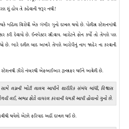
કારણ શું હોય તે કહેવાની જરૂર નથી!
કે મહિલા વિરોધી એક ગંભીર ગુનો દાખલ થયો છે. પોલીસ સ્ટેશનમાંથી
રી દેવાયો છે. ઈન્સ્પેક્ટર સી.વાય. બારોટને ફોન કર્યો તો તેમણે પણ
ીધો છે. ભારે દલીલ બાદ આખરે તેમણે આરોપીનું નામ જાહેર ના કરવાની
લીસ સ્ટેશનથી ઝીરો નંબરથી એફઆઈઆર ટ્રાન્સફર થઈને આવેલી છે.
સામે લગ્નની ખોટી લાલચ આપીને શારીરિક સંબંધ બાંધી, વિશ્વાસ
ા મેળવી લઈ, અભદ્ર ફોટો વાયરલ કરવાની ધમકી આપી હોવાનો ગુનો છે.
ાંડવીથી થયેલો એટલે ફરિયાદ અહીં દાખલ થઈ છે.