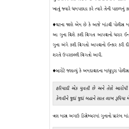
ખાતું જ્યારે ધમપછાડા કરે ત્યારે તેની પાછળનું 
♦ઘટના જાણે એમ છે કે આજે માંડવી પોલીસ મથ
આ ગુના વિશે કશી વિગત આપવાનો ધરાર ઈન્કાર ક
ગુના અંગે કશી વિગતો આપવાનો ઈન્કાર કરી દ
શરતે ઉપરછલ્લી વિગતો આપી.
♦બારોટે જણાવ્યું કે અમદાવાદના માધુપુરા પો
ફરિયાદી એક યુવતી છે અને તેણે આરોપી 
કેળવીને જુદાં જુદાં બહાને સાત લાખ રૂપિય
ત્રણ માસ અગાઉ ડિસેમ્બરમાં ગુનાનો પ્રારંભ મ