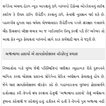
વગેરેના અંચળા હેઠળ ન્યૂઝ આપવાનું ટાળે. માધ્યમો ડિફેન્સ ઓપરેશનનું લાઈવ
કવરેજ કે રીયલ ટાઈમ રીપોર્ટીંગ કરવાનું ટાળે, તેનાથી નુકસાન થઈ શકે છે.
પહલગાઁવ હુમલા બાદ થયેલા બેજવાબદાર રીપોર્ટીંગના પગલે સંરક્ષણ મંત્રાલયે
ચૌદ દિવસમાં બીજી વખત આ જ ગાઈડલાઈન ઈસ્યૂ કરવી પડી છે! ખરેખર તો
આવા ફેક ન્યૂઝ ફેલાવતાં માધ્યમો સામે કડક કાર્યવાહી થાય તે જરૂરી છે.
અશ્વત્થામા હણાયો એ સાયકોલોજીકલ વૉરફેરનું પ્રમાણ
નિષ્ણાતોના મતે યુધ્ધ જેવી પરિસ્થિતિમાં ઘણીવાર વ્યૂહાત્મક રીતે દુશ્મનને
ભ્રમિત કરવા ચોક્કસ પ્રકારના પ્રોપેગેન્ડા પ્રેરિત અર્ધસત્ય ફેલાવાતું હોય છે.
જેને ઘણાં સાયકોલોજીકલ વૉરફેર કહે છે. મહાભારતના યુધ્ધમાં દ્રોણાચાર્યને
હતોત્સાહ કરી તેમનો વધ કરવાના હેતુથી ‘અશ્વત્થામા હણાયો’ તેવું અર્ધસત્ય
કૃષ્ણના કહેવાથી જ કહેવાયું હતું. હકીકત એ હતી કે તેમનો પુત્ર અશ્વત્થા નહીં