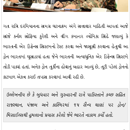
ગત રાત્રિ દરમિયાનના સમગ્ર ઘટનાક્રમ અંગે સત્તાવાર માહિતી આપતાં આજે
સાંજે કર્નલ સોફિયા કુરેશી અને વીંગ કમાન્ડર વ્યોમિકા સિંહે જણાવ્યું કે
ભારતની એર ડિફેન્સ સિસ્ટમનો ટેસ્ટ કરવા અને જાસૂસી કરવાના હેતુથી આ
ડ્રોન ભારતમાં ઘૂસાડાયાં હતા જેને ભારતની અત્યાધુનિક એર ડિફેન્સ સિસ્ટમે
તોડી પાડ્યાં હતાં. અનેક ડ્રોન તુર્કીના હોવાનું બહાર આવ્યું છે, તૂટી પડેલાં ડ્રોનનો
કાટમાળ એકત્ર કરાઈ તપાસ કરવામાં આવી રહી છે.
ઉલ્લેખનીય છે કે બુધવાર અને ગુરુવારની રાત્રે પાકિસ્તાને કચ્છ સહિત
રાજસ્થાન, પંજાબ અને કાશ્મિરમાં ૧૫ સૈન્ય થાણાં પર ડ્રોન/
મિસાઈલ્સથી હુમલાનો પ્રયાસ કરેલો જેને ભારતે નાકામ કર્યો હતો.