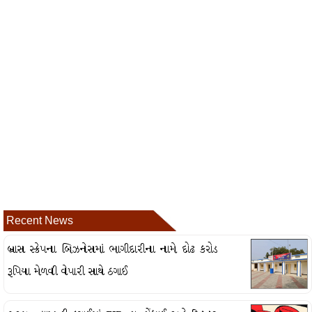
Recent News
બ્રાસ સ્ક્રેપના બિઝનેસમાં ભાગીદારીના નામે દોઢ કરોડ
રૂપિયા મેળવી વેપારી સાથે ઠગાઈ