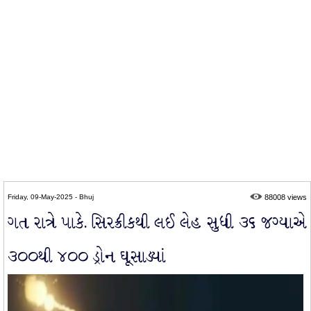
Friday, 09-May-2025 - Bhuj
88008 views
ગત રાત્રે પાકે. સિરક્રીકથી લઈ લેહ સુધી ૩૬ જગ્યાએ
૩૦૦થી ૪૦૦ ડ્રોન ઘૂસાડ્યાં