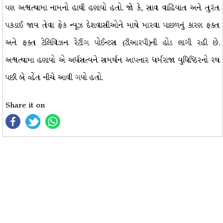
પણ અશ્વત્થામા નામનો હાથી હણાયો હતો. જો કે, સાવ વાહિયાત અને તુરંત
પકડાઈ જાય તેવા ફેક ન્યૂઝ દેશવાસીઓને માથે મારવા પાછળનું કારણ ફક્ત
અને ફક્ત ટેલિવિઝન રેટીંગ પોઈન્ટસ (ટીઆરપી)ની હોડ લાગી રહી છે.
અશ્વત્થામા હણાયો એ અર્ધસત્યને સમર્થન આપનાર ધર્મરાજા યુધિષ્ઠિરનો રથ
પછી બે વ્હેંત નીચે આવી ગયો હતો.
Share it on