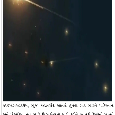
કચ્છખબરડૉટકોમ, ભુજઃ પહલગાઁવ આતંકી હુમલા બાદ ભારતે પાકિસ્તાન
અને પીઓકેમાં નવ સ્થળે મિસાઈલ્સનો મારો કરીને આતંકી કેમ્પોનો ખાત્મો