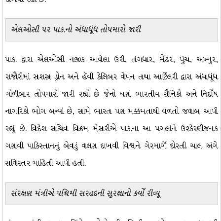
એલઓસી પર પાક.નો અંધાધૂંધ તોપમારો જારી
પાક. દ્વારા એલઓસી નજીક આવેલા ઉરી, તંગધાર, મેંઢર, પુંચ, અખ્નુર,
રાજૌરીમાં સશસ્ત્ર ડ્રોન અને હૅવી કેલિબર વેપન તથા આર્ટિલરી દ્વારા અંધાધૂંધ
ગોળીબાર તોપમારો જારી રહ્યો છે જેનો ઘણાં ભારતીય સૈનિકો અને નિર્દોષ
નાગરિકો ભોગ બન્યાં છે, સામે ભારત પણ મક્કમતાથી વળતો જવાબ આપી
રહ્યું છે. વિદેશ સચિવ વિક્રમ મેસરીએ પાક.ના આ પગલાંને ઉશ્કેરણીજનક
ગણાવી પાકિસ્તાનનું બેવડું વલણ દાખવી વિશ્વને ગેરમાર્ગે દોરતી ચાલ અંગે
સવિસ્તર માહિતી આપી હતી.
સંરક્ષણ મંત્રીએ પશ્ચિમી સરહદની સુરક્ષાનો કર્યો રીવ્યૂ