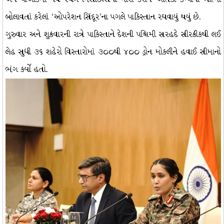
બોલાવતાં કરેલાં ‘ઓપરેશન સિંદૂર’ના પગલે પાકિસ્તાન રઘવાયું થયું છે.
ગુરુવાર અને શુક્રવારની રાત્રે પાકિસ્તાને દેશની પશ્ચિમી સરહદે સીરક્રીકથી લઈ
લેહ સુધી ૩૬ શહેરો વિસ્તારોમાં ૩૦૦થી ૪૦૦ ડ્રોન મોકલીને હવાઈ સીમાનો
ભંગ કર્યો હતો.