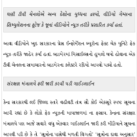
ઘણી ટીવી ચેનલોએ અન્ય દેશોના યુધ્ધના દ્રશ્યો, વીડિયો ગેમ્સના
સિમ્યુલેશનના ફૂટેજ કે જૂનાં વીડિયોને ન્યૂઝ તરીકે પ્રસારિત કર્યાં હતાં.
આવા વીડિયોને ખુદ સરકારના પ્રેસ ઈન્ફોર્મેશન બ્યૂરૉના ફેક્ટ ચેક યુનિટે ફેક
ન્યૂઝ તરીકે જાહેર કર્યાં હતાં. બાડમેરમાં મિસાઈલ્સનો હુમલો થયો હોવાના એક
ટીવી ચેનલના સમાચારનો બાડમેરના કલેક્ટરે રદિયો આપવો પડ્યો હતો.
સંરક્ષણ મંત્રાલયે ફરી જારી કરવી પડી ગાઈડલાઈન
કેન્દ્ર સરકારથી લઈ જિલ્લા સ્તરે વહીવટી તંત્ર સૌ કોઈ એકસૂરે સ્પષ્ટ સૂચના
આપી રહ્યાં છે કે લોકો ફેક ન્યૂઝની માયાજાળમાં ના ફસાય. કેન્દ્રના સંરક્ષણ
મંત્રાલયે પણ આજે સવારે વધુ એકવાર ગાઈડલાઈન જારી કરી મીડિયાને સૂચના
આપવી પડી છે કે તે ‘સૂત્રોના પાસેથી મળતી વિગતો’ ‘સૂત્રોના દાવા અનુસાર’