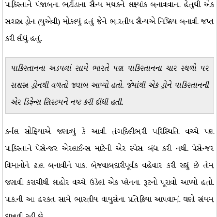
પાકિસ્તાને પંજાબના ભટીંડાના સૈન્ય મથકને લક્ષ્યાંક બનાવવાના હેતુથી એક
સશસ્ત્ર ડ્રોન (યુએવી) મોકલ્યું હતું જેને ભારતીય સૈન્યએ નિષ્ક્રિય બનાવી જપ્ત
કરી લીધું હતું.
પાકિસ્તાનના અડપલાં સામે ભારતે પણ પાકિસ્તાનના ચાર સ્થળો પર
સશસ્ત્ર ડ્રોનથી વળતો જવાબ આપ્યો હતો. જેમાંથી એક ડ્રોને પાકિસ્તાનની
એર ડિફેન્સ સિસ્ટમને નષ્ટ કરી દીધી હતી.
કર્નલ સોફિયાએ જણાવ્યું કે આવી તંગદિલીભરી પરિસ્થિતિ વચ્ચે પણ
પાકિસ્તાને પેસેન્જર એરલાઈન્સ માટેની એર સ્પેસ બંધ કરી નથી. પેસેન્જર
વિમાનોને ઢાલ બનાવીને પાક. બેજવાબદારીપૂર્વક વહેવાર કરી રહ્યું છે તેમ
જણાવી કરાચીથી લાહોર વચ્ચે ઉડેલાં એક પ્લેનના રૂટનો પૂરાવો આપ્યો હતો.
પાક.ની આ હરકત સામે ભારતીય વાયુસેના પ્રતિક્રિયા આપવામાં ઘણો સંયમ
દાખવી રહી છે.