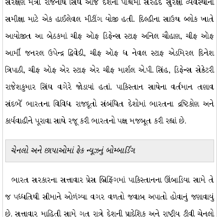
સંરક્ષણ મંત્રી રાજનાથ સિંઘે આજે દેશની પશ્ચિમી સરહદે સુરક્ષા વ્યવસ્થાની
સમીક્ષા માટે એક હાઈલેવલ મીટીંગ યોજી હતી. દિલ્હીના સાઉથ બ્લોક ખાતે
આયોજીત આ બેઠકમાં ચીફ ઑફ ડિફેન્સ સ્ટાફ અનિલ ચૌહાણ, ચીફ ઑફ
આર્મી જનરલ ઉપેન્દ્ર દ્વિવેદી, ચીફ ઑફ ધ નેવલ સ્ટાફ એડમિરલ દિનેશ
ત્રિપાઠી, ચીફ ઑફ એર સ્ટાફ એર ચીફ માર્શલ એ.પી. સિંહ, ડિફેન્સ સેક્રેટરી
રાજેશકુમાર સિંઘ વગેરે જોડાયાં હતાં. પાકિસ્તાન સાથેના વર્તમાન તણાવ
સંદર્ભે ભારતના વિવિધ રાજદૂતો સંબંધિત દેશોમાં ભારતના દ્રષ્ટિકોણ અને
કાર્યવાહીને પૂરાવા સાથે રજૂ કરી ભારતનો પક્ષ મજબૂત કરી રહ્યાં છે.
ચેનલો અને છાપાઓમાં ફેક ન્યૂઝનું બોમ્બાર્ડિંગ
ભારત સરકારના સત્તાવાર પ્રેસ બ્રિફિંગમાં પાકિસ્તાનના ઊંબાડિયા સામે તે
જ પધ્ધતિથી સીમાને ઓળંગ્યા વગર વળતો જવાબ અપાતો હોવાનું જણાવાયું
છે. સત્તાવાર માહિતી સામે ગત રાત્રે દેશની પ્રાદેશિક અને રાષ્ટ્રીય ટીવી ચેનલો