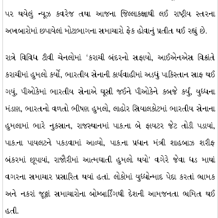
પર થયેલું ન્યૂઝ કવરેજ તથા આજના જિલ્લાકક્ષાથી લઈ રાષ્ટ્રીય સ્તરના
અખબારોમાં છપાયેલાં મોટાભાગના સમાચારો ફેક હોવાનું પ્રતીત થઈ રહ્યું છે.
રાત્રે વિવિધ ટીવી ચેનલોમાં ‘કરાચી બંદરનો સફાયો, આઈએનએસ વિક્રાંતે
કરાચીમાં હુમલો કર્યો, ભારતીય સેનાની કાર્યવાહીમાં અડધું પાકિસ્તાન સાફ થઈ
ગયું, પીઓકેમાં ભારતીય સેનાએ ઘૂસી જઈને પીઓકેને કબજે કર્યું, યુધ્ધના
મંડાણ, ભારતનો વળતો ભીષણ હુમલો, લાહોર સિયાલકોટમાં ભારતીય સેનાના
હુમલામાં ભારે નુકસાન, રાજસ્થાનમાં પાક.ના બે ફાયટર જેટ તોડી પડાયાં,
પાક.ના પાયલટને પકડવામાં આવ્યો, પાક.ના પ્રધાન મંત્રી શાહબાઝ શરીફ
બંકરમાં છૂપાયાં, રાજૌરીમાં આત્મઘાતી હુમલો થયો’ વગેરે જેવા ધડ માથાં
વગરના સમાચાર પ્રસારિત થયાં હતાં. લોકોમાં યુધ્ધોન્માદ પેદા કરતાં ભ્રામક
અને નકરાં જૂઠ્ઠાં સમાચારોના બોમ્બાર્ડિંગથી દેશની આમજનતા ભ્રમિત થઈ
હતી.