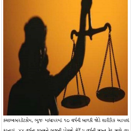
કચ્છખબરડૉટકોમ, ભુજઃ માધાપરમાં ૧૦ વર્ષની બાળકી જોડે શારીરિક અડપલાં
કરનારાં ૪૪ વર્ષના શખ્સને ભુજની પોક્સો કૉર્ટે ૫ વર્ષની સખ્ત કેદ સાથે ૭૫