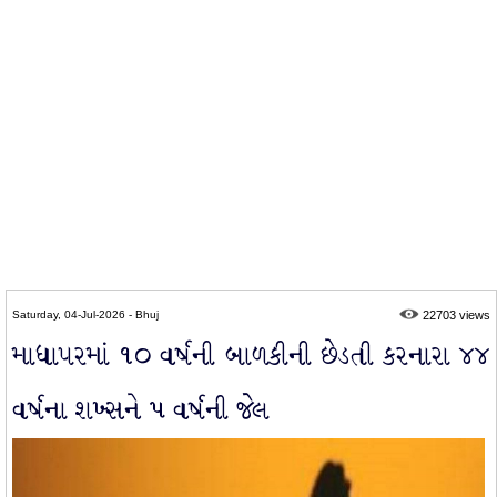
Saturday, 04-Jul-2026 - Bhuj
22703 views
માધાપરમાં ૧૦ વર્ષની બાળકીની છેડતી કરનારા ૪૪
વર્ષના શખ્સને ૫ વર્ષની જેલ