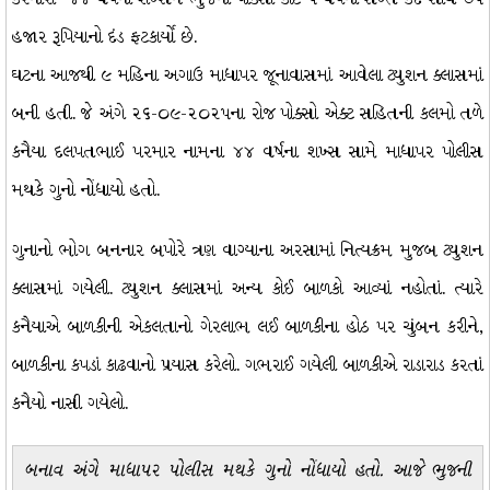
હજાર રૂપિયાનો દંડ ફટકાર્યો છે.
ઘટના આજથી ૯ મહિના અગાઉ માધાપર જૂનાવાસમાં આવેલા ટ્યુશન ક્લાસમાં
બની હતી. જે અંગે ૨૬-૦૯-૨૦૨૫ના રોજ પોક્સો એક્ટ સહિતની કલમો તળે
કનૈયા દલપતભાઈ પરમાર નામના ૪૪ વર્ષના શખ્સ સામે માધાપર પોલીસ
મથકે ગુનો નોંધાયો હતો.
ગુનાનો ભોગ બનનાર બપોરે ત્રણ વાગ્યાના અરસામાં નિત્યક્રમ મુજબ ટ્યુશન
ક્લાસમાં ગયેલી. ટ્યુશન ક્લાસમાં અન્ય કોઈ બાળકો આવ્યાં નહોતાં. ત્યારે
કનૈયાએ બાળકીની એકલતાનો ગેરલાભ લઈ બાળકીના હોઠ પર ચુંબન કરીને,
બાળકીના કપડાં કાઢવાનો પ્રયાસ કરેલો. ગભરાઈ ગયેલી બાળકીએ રાડારાડ કરતાં
કનૈયો નાસી ગયેલો.
બનાવ અંગે માધાપર પોલીસ મથકે ગુનો નોંધાયો હતો. આજે ભુજની