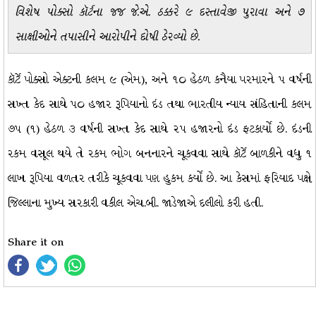
વિશેષ પોક્સો કૉર્ટના જજ જે.એ. ઠક્કરે ૯ દસ્તાવેજી પુરાવા અને ૭
સાક્ષીઓને તપાસીને આરોપીને દોષી ઠેરવ્યો છે.
કૉર્ટે પોક્સો એક્ટની કલમ ૯ (એમ), અને ૧૦ હેઠળ કનૈયા પરમારને ૫ વર્ષની
સખ્ત કેદ સાથે ૫૦ હજાર રૂપિયાનો દંડ તથા ભારતીય ન્યાય સંહિતાની કલમ
૭૫ (૧) હેઠળ ૩ વર્ષની સખ્ત કેદ સાથે ૨૫ હજારનો દંડ ફટકાર્યો છે. દંડની
રકમ વસૂલ થયે તે રકમ ભોગ બનનારને ચૂકવવા સાથે કૉર્ટે બાળકીને વધુ ૧
લાખ રૂપિયા વળતર તરીકે ચૂકવવા પણ હુકમ કર્યો છે. આ કેસમાં ફરિયાદ પક્ષે
જિલ્લાના મુખ્ય સરકારી વકીલ એચ.બી. જાડેજાએ દલીલો કરી હતી.
Share it on