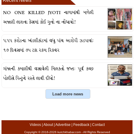
Recent News
NO ONE KILLED JYOTI નાળામાંથી મળેલી
અજાણી લાશના કેસમાં કોઈ ગુનો ના નોંધાયો!
૫.૫૫ કરોડના ખંડણીકાંડમાં વધુ પાંચ આરોપી ઝડપાયાં:
૧૭ દિવસમાં ૭૫ ટકા રકમ રિકવર
ગાંજાની કમાણીથી વસાવેલી મિલકતો જપ્તઃ પૂર્વ કચ્છ
પોલીસે પિન્ટુને રસ્તે લાવી દીધો!
Videos
|
About
|
Advertise
|
Feedback
|
Contact
Copyright © 2016-2026 kutchkhabar.com - All Rights Reserved