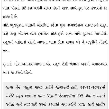
ખાસ પોક્સો કૉર્ટે દસ વર્ષની સખ્ત કેદની સજા સાથે કુલ ૫૮ હજારનો દંડ
ફટકાર્યો છે.
મોટી ભુજપુરમાં ભાડાની ઓરડીમાં રહેતા મૂળ મધ્યપ્રદેશના રતલામનો રાહુલ
ઊર્ફે કલ્લુ ગોરધન હાડા (ખારોલ ક્ષત્રિય)એ બાળા સાથે દુરાચાર આચરેલો.
રાહુલની પડોશમાં રહેતી બાળાના માતા પિતા સવાર પડે ને મજૂરીએ નીકળી
જતાં.
ગુનાનો ભોગ બનનાર બાળાના ઘેર રાહુલ ટીવી જોવાના બહાને અવારનવાર
આવ-જા કરતો રહેતો.
બાળા તેને ‘રાહુલ મામા’ કહીને બોલાવતી હતી. ૧૩-૧૨-૨૦૨૪ની
બપોરે રાહુલ બાળાના માતા પિતાની ગેરહાજરીમાં ટીવી જોવાના બહાને
ગયેલો અને ત્યારપછી ઘરનો દરવાજો બંધ કરીને બાળા સાથે જાતીય