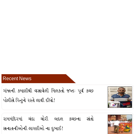
Recent News
ગાંજાની કમાણીથી વસાવેલી મિલકતો જપ્તઃ પૂર્વ કચ્છ
પોલીસે પિન્ટુને રસ્તે લાવી દીધો!
રામમંદિરમાં ચંદા ચોરી બદલ કચ્છના સંતો
સનાતનીઓની લાગણીઓ ના દુભાઈ!