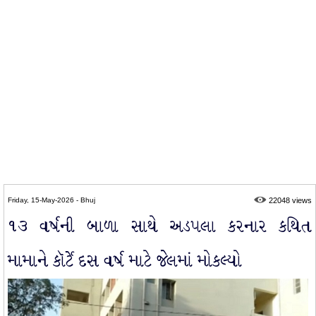
Friday, 15-May-2026 - Bhuj
22048 views
૧૩ વર્ષની બાળા સાથે અડપલા કરનાર કથિત
મામાને કૉર્ટે દસ વર્ષ માટે જેલમાં મોકલ્યો