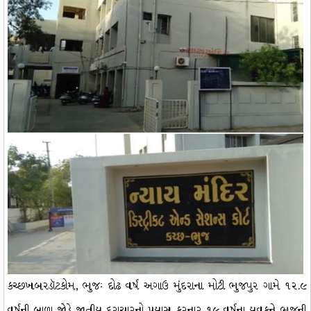
કચ્છખબરડૉટકોમ, ભુજઃ દોઢ વર્ષ અગાઉ મુંદરાના મોટી ભુજપુર ગામે ૧૨.૯
વર્ષની બાળા જોડે જાતીય દુરાચારનો પ્રયાસ કરનાર ૧૯ વર્ષના યુવકને ભુજની