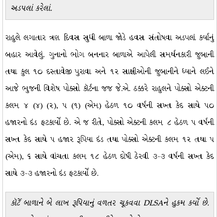
અડપલાં કરેલાં.
રાહુલે લગાતાર ત્રણ દિવસ સુધી બાળા જોડે હવસ સંતોષવા અડપલાં કર્યાનું
બહાર આવેલું. ગુનાનો ભોગ બનનાર બાળાએ આપેલી સમર્થનકારી જુબાની
તથા કુલ ૧૦ દસ્તાવેજી પુરાવા અને ૧૨ સાક્ષીઓની જુબાનીને ધ્યાને લઈને
આજે ભુજની વિશેષ પોક્સો કૉર્ટના જજ જે.એ. ઠક્કરે રાહુલને પોક્સો એક્ટની
કલમ ૪ (૪) (૨), ૫ (૧) (એમ) હેઠળ ૧૦ વર્ષની સખ્ત કેદ સાથે ૫૦
હજારનો દંડ ફટકાર્યો છે. એ જ રીતે, પોક્સો એક્ટની કલમ ૮ હેઠળ ૫ વર્ષની
સખ્ત કેદ સાથે ૫ હજાર રૂપિયા દંડ તથા પોક્સો એક્ટની કલમ ૧૨ તથા ૫
(એમ), ૬ સાથે વાંચતા કલમ ૧૮ હેઠળ દોષી ઠેરવી ૩-૩ વર્ષની સખ્ત કેદ
સાથે ૩-૩ હજારનો દંડ ફટકાર્યો છે.
કૉર્ટે બાળાને બે લાખ રૂપિયાનું વળતર ચૂકવવા DLSAને હુકમ કર્યો છે.