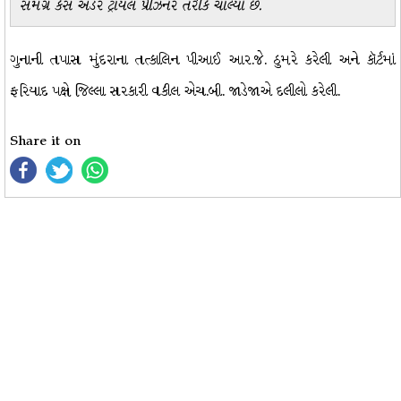
સમગ્ર કેસ અંડર ટ્રાયલ પ્રીઝનર તરીકે ચાલ્યો છે.
ગુનાની તપાસ મુંદરાના તત્કાલિન પીઆઈ આર.જે. ઠુમરે કરેલી અને કૉર્ટમાં
ફરિયાદ પક્ષે જિલ્લા સરકારી વકીલ એચ.બી. જાડેજાએ દલીલો કરેલી.
Share it on