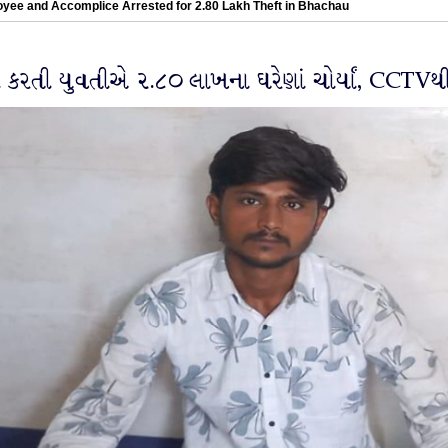
yee and Accomplice Arrested for 2.80 Lakh Theft in Bhachau
ી કરતી યુવતીએ ૨.૮૦ લાખના ઘરેણાં ચોર્યાં, CCTV