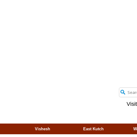
Visi
Vishesh
East Kutch
W