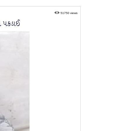
51750 views
થી પકડાઈ