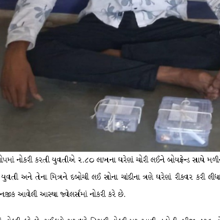
ાં નોકરી કરતી યુવતીએ ૨.૮૦ લાખના ઘરેણાં ચોરી લઈને બોયફ્રેન્ડ સાથે મળીન
ુવતી અને તેના મિત્રને દબોચી લઈ સોના ચાંદીના ત્રણે ઘરેણાં રીકવર કરી લી
ીક આવેલી આસ્થા જ્વેલર્સમાં નોકરી કરે છે.