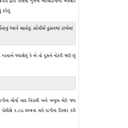
ેપારી દ્વારા રાબેતા મુજબ અઠવાડિયામાં એકવાર
કરેલું.
ું ધ્યાને આવેલું. સોનીએ દુકાનમાં રાખેલાં
ાતાએ જણાવેલું કે એ તો દુકાને નોકરી જાઉં છું
દાગીના ચોર્યાં બાદ નિરાલી અને અયુબ બેઉ જણ
. પોલીસે ૨.૮૦ લાખના ત્રણે દાગીના રીકવર કરી