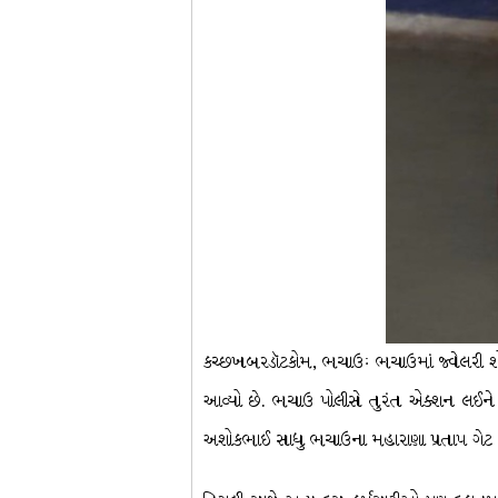
કચ્છખબરડૉટકોમ, ભચાઉઃ ભચાઉમાં જ્વેલરી શોપમ
આવ્યો છે. ભચાઉ પોલીસે તુરંત એક્શન લઈને ય
અશોકભાઈ સાધુ ભચાઉના મહારાણા પ્રતાપ ગેટ નજ