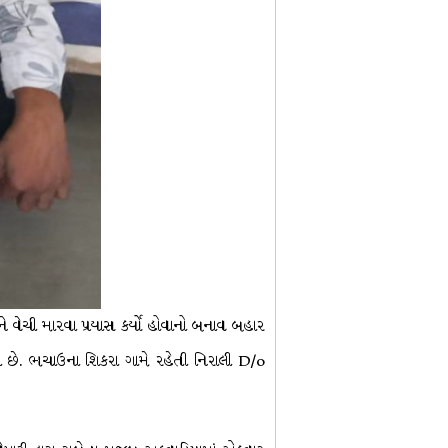
ે વેચી મારવા પ્રયાસ કર્યો હોવાનો બનાવ બહાર
ધા છે. ભચાઉના શિકરા ગામે રહેતી નિરાલી D/o