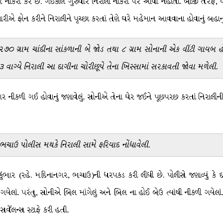
 નોકરી કરે છે. ગઈકાલે ગુરુવારે નિરાલી નોકરી પર આવી નહોતી. બીજી તરફ, વ
પારીએ ફોન કરીને નિરાલીને પૃચ્છા કરતાં તેણે ઘરે મહેમાન આવવાના હોવાનું બહાનું 
 ગ્રામ ચાંદીના સાંકળાની બે જોડ તથા ૮ ગ્રામ સોનાની એક વીંટી ગાયબ હોવાન
 ૩ વાગ્યે નિરાલી આ દાગીના ચોરીછૂપે તેના ખિસ્સામાં સરકાવતી જોવા મળેલી.
ર નીકળી ગઈ હોવાનું જણાવેલું. સોનીએ તેના ઘેર જઈને પૂછપરછ કરતાં નિરાલીની મ
 ભચાઉ પોલીસ મથકે નિરાલી સામે ફરિયાદ નોંધાવેલી.
 કુંભાર (રહે. મદિનાનગર, ભચાઉ)ની ધરપકડ કરી લીધી છે. પોલીસે જણાવ્યું કે 
યેલાં. પરંતુ, સોનીએ બિલ માંગેલું અને બિલ ના હોઈ બેઉ ત્યાંથી નીકળી ગયેલાં
્વેલન્સ સ્ટાફે કરી હતી.