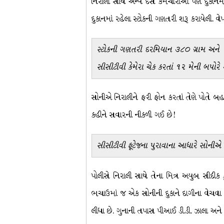
નિરાલી સાથે અન્ય દસ કર્મચારીઓ પણ દુકાનમાં
દુકાનમાં રહેલા સ્ટોકની ગણતરી શરૂ કરાયેલી. વે
સ્ટોકની ગણતરી દરમિયાન ૩૮૦ ગ્રામ અને ૨૭૦
સીસીટીવી કેમેરા ચેક કરતાં ૧૨ મેની બપોરે
સોનીએ નિરાલીને ફરી ફોન કરતાં તેણે પોતે બહા
કહીને સવારની નીકળી ગઈ છે!
સીસીટીવી ફૂટેજના પુરાવાના આધારે સોનીએ
પોલીસે નિરાલી સાથે તેના મિત્ર અયુબ સીદીક
ભચાઉમાં જ એક સોનીની દુકાને દાગીના વેચવા ગ
લીધા છે. ગુનાની તપાસ પીઆઈ ડી.ડી. ઝાલા અને સર