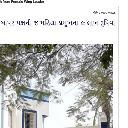
h from Female Wing Leader
37609 views
બાપટ પક્ષની જ મહિલા પ્રમુખના ૯ લાખ રૂપિયા