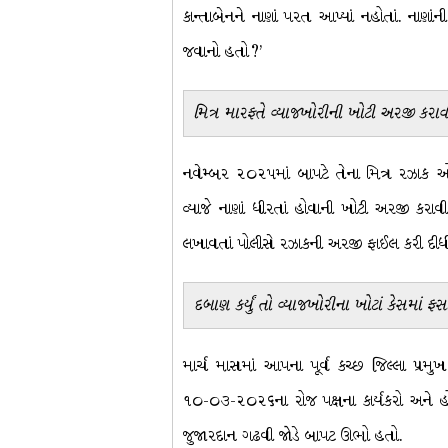
કાન્તાબેનને નાણાં પરત આપ્યાં નહોતાં. નાણાં
જવાનો હતો?’
મિત્ર મારફતે વ્યાજખોરીની ખોટી અરજી કરાવ
નવેમ્બર ૨૦૨૫માં બાપટે તેના મિત્ર રઝાક ઓ
વ્યાજે નાણાં ધીરતાં હોવાની ખોટી અરજી કરાવ
લખાવતાં પોલીસે રઝાકની અરજી ફાઈલ કરી દીધ
દબાણ કર્યું તો વ્યાજખોરીના ખોટાં કેસમાં 
માર્ચ માસમાં આપના પૂર્વ કચ્છ જિલ્લા પ્રમ
૧૦-૦૩-૨૦૨૬ના રોજ પક્ષના કાર્યકરો અને હોદ્
જુજારદાન ગઢવી જોડે બાપટ ઊભો હતો.