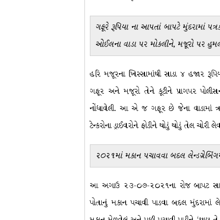
ગફૂરે રૂપિયા ના આપતાં બાપટે મુંદરામાં 
ઓઈલના વાડા પર મોકલીને, મજૂરો પર હુમલ
હરિ મજૂરના ખિસ્સામાંથી સાડા ૪ હજાર રૂપિ
ગફૂર અને મજૂરો તેને કૂટીને પ્રાગપર પોલીસ
નોંધાવેલી. આ એ જ ગફૂર છે જેના વાડામાં ત્ર
ટેન્કરોના ડ્રાઈવરોને ફોડીને થોડું થોડું તેલ ચોરી 
૨૦૨૧માં મકાન પચાવવા બદલ લેન્ડગ્રેબિંગમ
આ અગાઉ ૨૩-૦૭-૨૦૨૧ના રોજ બાપટ સામે મુ
પોતાનું મકાન પચાવી પાડવા બદલ મુંદરામાં લેન