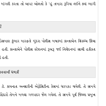
ની માંગણી કરતા તો બાપટ બોલતો કે ‘હું તમારા રૂપિયા લઈને ક્યાં ભાગી
ી
સમાણ કુંભાર મારફતે મુંદરા પોલીસ મથકમાં કાન્તાબેન વિરુધ્ધ ઊંચા
ી હતી. કાન્તાબેને પોલીસ સ્ટેશનમાં રૂબરૂ જઈ નિવેદનમાં સાચી હકીકત
ી હતી.
ફસાવવાની ધમકી
ુખ ડૉ. કાયનાત અન્સારીની એટ્રોસિટીના કેસમાં ધરપકડ થયેલી. તે સમયે
દેદારો તેમને મળવા ગળપાદર જેલ ગયેલાં. તે સમયે પૂર્વ જિલ્લા પ્રમુખ