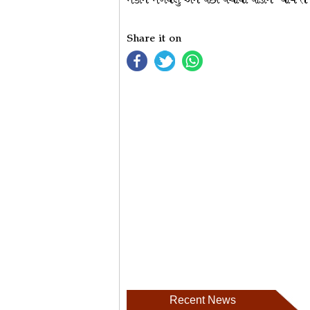
મકાન મેળવેલું અને પછી પચાવી પાડીને ‘થાય ત
Share it on
Recent News