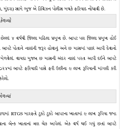
 મુંદરા) સામે ભુજ એ ડિવિઝન પોલીસ મથકે ફરિયાદ નોંધાવી છે.
ેળવ્યો
ં છેલ્લાં ૪ વર્ષથી જિલ્લા મહિલા પ્રમુખ છે. બાપટ પણ જિલ્લા પ્રમુખ હોઈ
 બાપટે પોતાને નાણાંની જરૂર હોવાનું અને છ માસમાં પાછાં આપી દેવાનો
યા મેળવેલાં. વાયદા મુજબ છ માસની અંદર નાણાં પરત આપી દઈને બાપટે
 ૨૦૨૪માં બાપટે ફરિયાદી પાસે ફરી ઉછીના ૯ લાખ રૂપિયાની માંગણી કરી
રેલો.
ેળવ્યાં
ામાં RTGS મારફતે ટુકડે ટુકડે બાપટના ખાતામાં ૯ લાખ રૂપિયા જમા
ોતાના બેન્ક ખાતાનાં ત્રણ ચેક આપેલાં. એક વર્ષ થઈ ગયું છતાં બાપટે