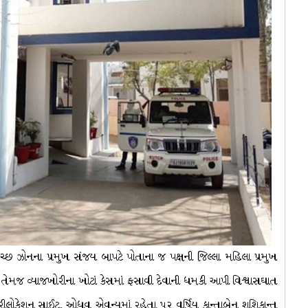
છ ઝોનના પ્રમુખ સંજય બાપટે પોતાના જ પક્ષની જિલ્લા મહિલા પ્રમુખ
 તેમજ વ્યાજખોરીના ખોટાં કેસમાં ફસાવી દેવાની ધમકી આપી વિશ્વાસઘાત
ા રીલોકેશન સાઈટ, ઓધવ એવન્યૂમાં રહેતા ૫૨ વર્ષિય કાન્તાબેન શશિકાન્ત