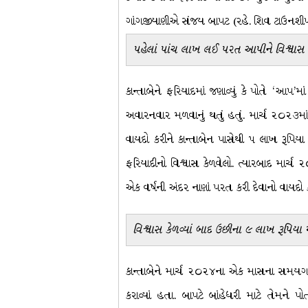
ગાંગજીયાણીએ સંજય બાપટ (રહે. શિવ ટાઉનશીપ,
પહેલાં પાંચ લાખ લઈ પરત આપીને વિશ્વાસ ક
કાન્તાબેને ફરિયાદમાં જણાવ્યું કે પોતે ‘આપ’મા
અવારનવાર મળવાનું થતું હતું. માર્ચ ૨૦૨૩માં
વાયદો કરીને કાન્તાબેન પાસેથી ૫ લાખ રૂપિ
ફરિયાદીનો વિશ્વાસ કેળવેલો. ત્યારબાદ માર્ચ
એક વર્ષની અંદર નાણાં પરત કરી દેવાનો વાયદો ક
વિશ્વાસ કેળવ્યાં બાદ ઉછીના ૯ લાખ રૂપિયા મ
કાન્તાબેને માર્ચ ૨૦૨૪ના એક માસના સમયગાળ
કરાવ્યાં હતા. બાપટે બાંહેધરી માટે તેમને પ