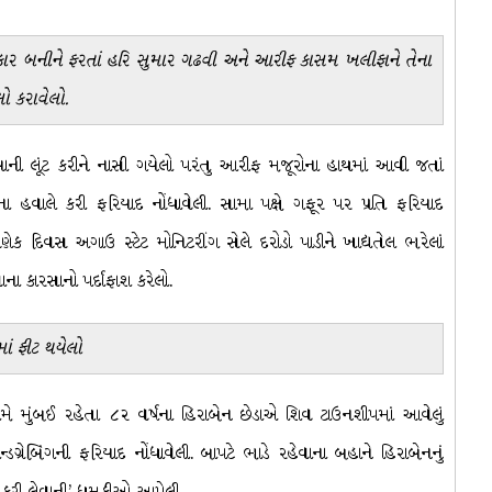
પત્રકાર બનીને ફરતાં હરિ સુમાર ગઢવી અને આરીફ કાસમ ખલીફાને તેના
ો કરાવેલો.
યાની લૂંટ કરીને નાસી ગયેલો પરંતુ આરીફ મજૂરોના હાથમાં આવી જતાં
ના હવાલે કરી ફરિયાદ નોંધાવેલી. સામા પક્ષે ગફૂર પર પ્રતિ ફરિયાદ
ણેક દિવસ અગાઉ સ્ટેટ મોનિટરીંગ સેલે દરોડો પાડીને ખાદ્યતેલ ભરેલાં
લેવાના કારસાનો પર્દાફાશ કરેલો.
ાં ફીટ થયેલો
ંબઈ રહેતા ૮૨ વર્ષના હિરાબેન છેડાએ શિવ ટાઉનશીપમાં આવેલું
્ડગ્રેબિંગની ફરિયાદ નોંધાવેલી. બાપટે ભાડે રહેવાના બહાને હિરાબેનનું