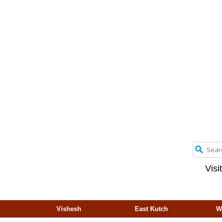
Visi
Vishesh
East Kutch
W