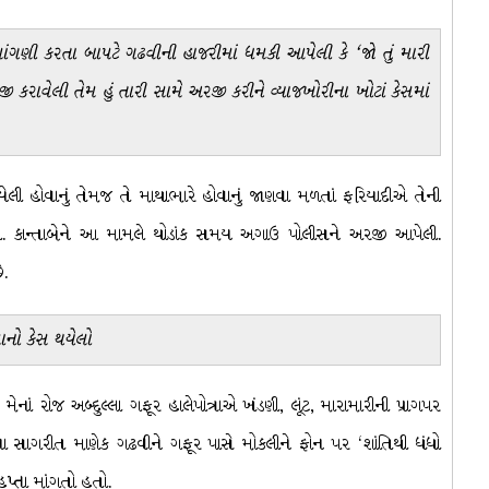
ણી કરતા બાપટે ગઢવીની હાજરીમાં ધમકી આપેલી કે ‘જો તું મારી
 કરાવેલી તેમ હું તારી સામે અરજી કરીને વ્યાજખોરીના ખોટાં કેસમાં
લી હોવાનું તેમજ તે માથાભારે હોવાનું જાણવા મળતાં ફરિયાદીએ તેની
તી. કાન્તાબેને આ મામલે થોડાંક સમય અગાઉ પોલીસને અરજી આપેલી.
ે.
લાનો કેસ થયેલો
ાં રોજ અબ્દુલ્લા ગફૂર હાલેપોત્રાએ ખંડણી, લૂંટ, મારામારીની પ્રાગપર
ા સાગરીત માણેક ગઢવીને ગફૂર પાસે મોકલીને ફોન પર ‘શાંતિથી ધંધો
પ્તા માંગતો હતો.