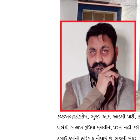
કચ્છખબરડૉટકોમ, ભુજઃ આમ આદમી પાર્ટી, કચ્
પાસેથી ૯ લાખ રૂપિયા મેળવીને, પરત નહીં કરી
ઠગાઈ કર્યાની ફરિયાદ નોંધાઈ છે. ભુજની મુંદર