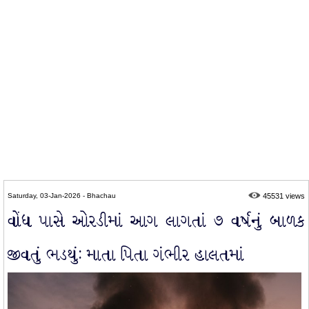
Saturday, 03-Jan-2026 - Bhachau
45531 views
વોંધ પાસે ઓરડીમાં આગ લાગતાં ૭ વર્ષનું બાળક
જીવતું ભડથું: માતા પિતા ગંભીર હાલતમાં