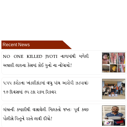
Recent News
NO ONE KILLED JYOTI નાળામાંથી મળેલી
અજાણી લાશના કેસમાં કોઈ ગુનો ના નોંધાયો!
૫.૫૫ કરોડના ખંડણીકાંડમાં વધુ પાંચ આરોપી ઝડપાયાં:
૧૭ દિવસમાં ૭૫ ટકા રકમ રિકવર
ગાંજાની કમાણીથી વસાવેલી મિલકતો જપ્તઃ પૂર્વ કચ્છ
પોલીસે પિન્ટુને રસ્તે લાવી દીધો!