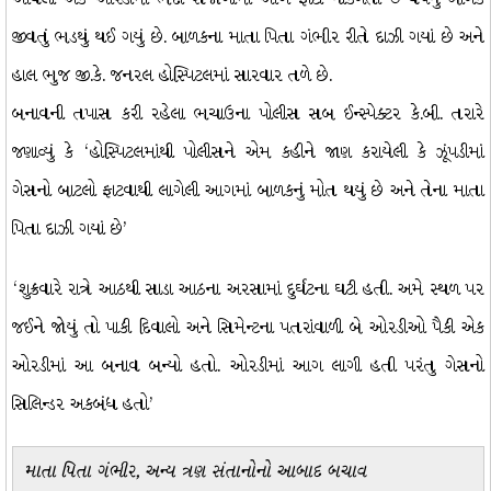
જીવતું ભડથું થઈ ગયું છે. બાળકના માતા પિતા ગંભીર રીતે દાઝી ગયાં છે અને
હાલ ભુજ જી.કે. જનરલ હોસ્પિટલમાં સારવાર તળે છે.
બનાવની તપાસ કરી રહેલા ભચાઉના પોલીસ સબ ઈન્સ્પેક્ટર કે.બી. તરારે
જણાવ્યું કે ‘હોસ્પિટલમાંથી પોલીસને એમ કહીને જાણ કરાયેલી કે ઝૂંપડીમાં
ગેસનો બાટલો ફાટવાથી લાગેલી આગમાં બાળકનું મોત થયું છે અને તેના માતા
પિતા દાઝી ગયાં છે’
‘શુક્રવારે રાત્રે આઠથી સાડા આઠના અરસામાં દુર્ઘટના ઘટી હતી. અમે સ્થળ પર
જઈને જોયું તો પાકી દિવાલો અને સિમેન્ટના પતરાંવાળી બે ઓરડીઓ પૈકી એક
ઓરડીમાં આ બનાવ બન્યો હતો. ઓરડીમાં આગ લાગી હતી પરંતુ ગેસનો
સિલિન્ડર અકબંધ હતો’
માતા પિતા ગંભીર, અન્ય ત્રણ સંતાનોનો આબાદ બચાવ