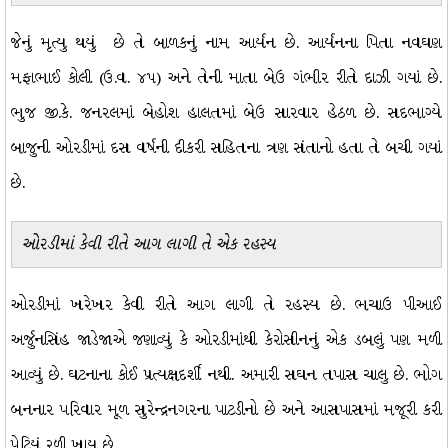
જેનું મૃત્યુ થયું છે તે બાળકનું નામ આર્યન છે. આર્યનના પિતા નવઘણ
મફાભાઈ કોલી (ઉ.વ. ૪૫) અને તેની માતા બેઉ ગંભીર રીતે દાઝી ગયાં છે.
ભુજ જી.કે. જનરલમાં બેહોશ હાલતમાં બેઉ સારવાર હેઠળ છે. સદભાગ્યે
બાજુની ઓરડીમાં દસ વર્ષની દીકરી સહિતના ત્રણ સંતાનો હતા તે બચી ગયાં
છે.
ઓરડીમાં કેવી રીતે આગ લાગી તે એક રહસ્ય
ઓરડીમાં ખરેખર કેવી રીતે આગ લાગી તે રહસ્ય છે. ભચાઉ પીઆઈ
અર્જુનસિંહ જાડેજાએ જણાવ્યું કે ઓરડીમાંથી કેરોસીનનું એક ડબલું પણ મળી
આવ્યું છે. ઘટનાના કોઈ પ્રત્યક્ષદર્શી નથી. અમારી સઘન તપાસ ચાલુ છે. ભોગ
બનનાર પરિવાર મૂળ સુરેન્દ્રનગરના પાટડીનો છે અને આસપાસમાં મજૂરી કરી
પેટિયું રળી ખાય છે.