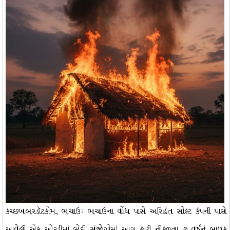
કચ્છખબરડૉટકોમ, ભચાઉઃ ભચાઉના વોંધ પાસે અરિહંત સોલ્ટ કંપની પાસે
આવેલી એક ઓરડીમાં ભેદી સંજોગોમાં આગ ફાટી નીકળતા ૭ વર્ષનું બાળક