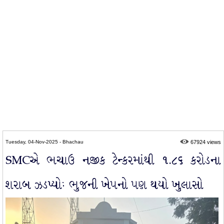
Tuesday, 04-Nov-2025 - Bhachau
67924 views
SMCએ ભચાઉ નજીક ટેન્કરમાંથી ૧.૮૬ કરોડના
શરાબ ઝડપ્યોઃ ભુજની ખેપનો પણ થયો ખુલાસો