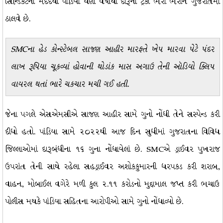
સિન્ડિકેટની મદદથી પાંડિયા ઘણાં વર્ષોથી દારૂની ટ્રકો ભરી ભરીને ગુજરાતમાં
ઠાલવે છે.
SMCના હેડ કોન્સ્ટેબલ સાજણ આહીર મારફતે ખેપ મારવા પેટે પંદર
લાખ રૂપિયા ચૂકવ્યાં હોવાની થોડાંક માસ અગાઉ તેની ઑડિયો ક્લિપ
વાયરલ થતાં ભારે ચકચાર મચી ગઈ હતી.
જેના પગલે એસએમસીએ સાજણ આહીર સામે ગુનો નોંધી તેને સસ્પેન્ડ કરી
દીધો હતો. પાંડિયા સામે ૨૦૨૨થી આજ દિન સુધીમાં ગુજરાતના વિવિધ
જિલ્લાઓમાં દારૂબંધીના ૧૬ ગુના નોંધાયેલાં છે. SMCએ ડ્રાઈવર પુખરાજ
ઉપરાંત તેની સાથે રહેલા સહડ્રાઈવર અશોકકુમારની ધરપકડ કરી શરાબ,
વાહન, મોબાઈલ વગેરે મળી કુલ ૨.૧૧ કરોડનો મુદ્દામાલ જપ્ત કરી ભચાઉ
પોલીસ મથકે પાંડિયા સહિતના આરોપીઓ સામે ગુનો નોંધાવ્યો છે.