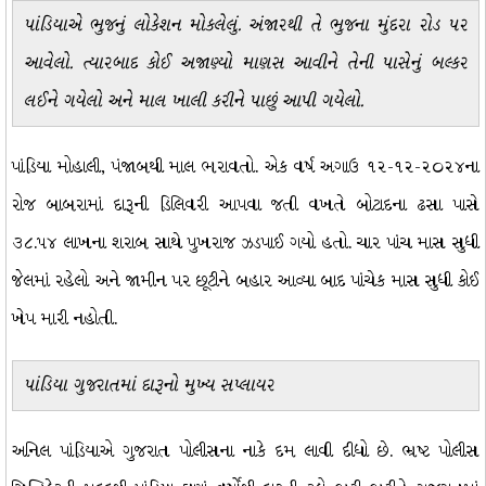
પાંડિયાએ ભુજનું લોકેશન મોકલેલું. અંજારથી તે ભુજના મુંદરા રોડ પર
આવેલો. ત્યારબાદ કોઈ અજાણ્યો માણસ આવીને તેની પાસેનું બલ્કર
લઈને ગયેલો અને માલ ખાલી કરીને પાછું આપી ગયેલો.
પાંડિયા મોહાલી, પંજાબથી માલ ભરાવતો. એક વર્ષ અગાઉ ૧૨-૧૨-૨૦૨૪ના
રોજ બાબરામાં દારૂની ડિલિવરી આપવા જતી વખતે બોટાદના ઢસા પાસે
૩૮.૫૪ લાખના શરાબ સાથે પુખરાજ ઝડપાઈ ગયો હતો. ચાર પાંચ માસ સુધી
જેલમાં રહેલો અને જામીન પર છૂટીને બહાર આવ્યા બાદ પાંચેક માસ સુધી કોઈ
ખેપ મારી નહોતી.
પાંડિયા ગુજરાતમાં દારૂનો મુખ્ય સપ્લાયર
અનિલ પાંડિયાએ ગુજરાત પોલીસના નાકે દમ લાવી દીધો છે. ભ્રષ્ટ પોલીસ