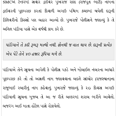
SMCએ ટેન્કરમાં સવાર ડ્રાઈવર પુખરાજ રાણા (રાજપૂત ભાટી) નામના
ડ્રાઈવરની પૂછપરછ કરતાં દિવાળી અગાઉ પશ્ચિમ કચ્છમાં થયેલી દારૂની
ડિલિવરીનો કિસ્સો પણ બહાર આવ્યો છે. પુખરાજે પોલીસને જણાવ્યું કે તે
અનિલ પાંડિયા પાસે એક વર્ષથી કામ કરે છે.
પાંડિયાને તે કદી રૂબરૂ મળ્યો નથી. ફોનથી જ વાત થાય છે. દારૂની પ્રત્યેક
ખેપ પેટે તેને ૪૦ હજાર રૂપિયા મળે છે.
પાંડિયાએ તેને સૂચના આપેલી કે પોલીસ પકડે અને મોબાઈલ નંબરના આધારે
પૂછપરછ કરે તો તો અસલી નામ જણાવવાના બદલે સાંચોર (રાજસ્થાન)ના
રાજુભાઈ રબારીનું નામ કહેવાનું. પુખરાજે જણાવ્યું કે ૨૦ દિવસ અગાઉ
પાંડિયાની સૂચના મુજબ તે આ જ રીતે બલ્કરમાં શરાબ ભરીને આવેલો.
બજરંગ આઈ માતા હોટેલ પાસે રોકાયેલો.