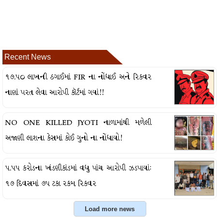
Recent News
૧૭.૫૦ લાખની ઠગાઈમાં FIR ના નોંધાઈ અને રિકવર
નાણાં પરત લેવા આરોપી કૉર્ટમાં ગયાં!!
NO ONE KILLED JYOTI નાળામાંથી મળેલી
અજાણી લાશના કેસમાં કોઈ ગુનો ના નોંધાયો!
૫.૫૫ કરોડના ખંડણીકાંડમાં વધુ પાંચ આરોપી ઝડપાયાં:
૧૭ દિવસમાં ૭૫ ટકા રકમ રિકવર