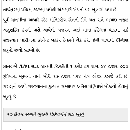
તાજેતરમાં પશ્ચિમ કચ્છમાં થયેલી એક મોટી ખેપનો પણ ખુલાસો થયો છે.
પૂર્વ બાતમીના આધારે સ્ટેટ મોનિટરીંગ સેલની ટીમે ગત રાત્રે ભચાઉ નજીક
અણુશક્તિ કંપની પાસે આવેલી બજરંગ આઈ માતા હોટેલના વાડામાં પાર્ક
રાજસ્થાન પાસિંગના સિમેન્ટ બલ્કર ટેન્કરને ચેક કરી જંગી માત્રામાં ઈંગ્લિશ
દારૂનો જથ્થો ઝડપ્યો છે.
SMCએ વિવિધ સાત બ્રાન્ડની વ્હિસ્કીની ૧ કરોડ ૮૫ લાખ ૯૪ હજાર ૮૦૩
રૂપિયાના મૂલ્યની નાની મોટી ૧૭ હજાર ૫૫૪ નંગ બોટલ કબજે કરી છે.
શરાબનો જથ્થો રાજસ્થાનના કુખ્યાત સપ્લાયર અનિલ પાંડિયાએ મોકલ્યો હોવાનું
ખૂલ્યું છે.
૨૦ દિવસ અગાઉ ભુજની ડિલિવરીનું રાઝ ખૂલ્યું