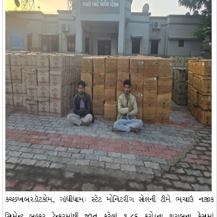
કચ્છખબરડૉટકોમ, ગાંધીધામઃ સ્ટેટ મોનિટરીંગ સેલની ટીમે ભચાઉ નજીક
સિમેન્ટ બલ્કર ટેન્કરમાંથી જપ્ત કરેલાં ૧.૮૬ કરોડના શરાબના કેસમાં