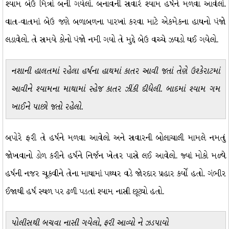
શ્યામ બેઉ મિત્રો બની ગયેલાં. બનાવની સવારે શ્યામ હર્ષને મળવા આવેલો.
વાત-વાતમાં બેઉ જણે બળાબળના પારખાં કરવા માટે એકમેકના હાથનો પંજો
લડાવેલો. તે સમયે કોનો પંજો નમી ગયો તે મુદ્દે બેઉ વચ્ચે ઝઘડો થઈ ગયેલો.
નશાની હાલતમાં રહેલા હર્ષના હાથમાં કાતર આવી જતાં તેણે ઉશ્કેરાટમાં
આવીને શ્યામના માથામાં સ્હેજ કાતર ઝીંકી દીધેલી. બાદમાં શ્યામ ગમ
ખાઈને પાછો જતો રહેલો.
બપોરે ફરી તે હર્ષને મળવા આવેલો અને સવારની બોલાચાલી મામલે નમતું
જોખવાનો ડોળ કરીને હર્ષને નિર્જન ખેતર પાસે લઈ આવેલો. જ્યાં મોકો મળ્યે
હર્ષની નજર ચૂકવીને તેના માથામાં પથ્થર વડે જોરદાર પ્રહાર કર્યો હતો. ગંભીર
ઈજાથી હર્ષ સ્થળ પર ઢળી પડતાં શ્યામ નાસી છૂટ્યો હતો.
પોલીસથી બચવા નાસી ગયેલો, ફરી આવ્યો ને ઝડપાયો