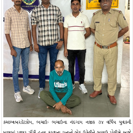
કચ્છખબરડૉટકોમ, ભચાઉઃ ભચાઉના નંદગામ નજીક ૩૪ વર્ષિય યુવકની
માથામાં પથ્થર ઝીંકી હત્યા કરવાના ગુનાનો ભેદ ઉકેલીને ભચાઉ પોલીસે આજે