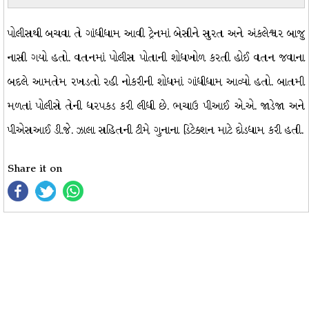
પોલીસથી બચવા તે ગાંધીધામ આવી ટ્રેનમાં બેસીને સુરત અને અંકલેશ્વર બાજુ
નાસી ગયો હતો. વતનમાં પોલીસ પોતાની શોધખોળ કરતી હોઈ વતન જવાના
બદલે આમતેમ રખડતો રહી નોકરીની શોધમાં ગાંધીધામ આવ્યો હતો. બાતમી
મળતાં પોલીસે તેની ધરપકડ કરી લીધી છે. ભચાઉ પીઆઈ એ.એ. જાડેજા અને
પીએસઆઈ ડી.જે. ઝાલા સહિતની ટીમે ગુનાના ડિટેક્શન માટે દોડધામ કરી હતી.
Share it on