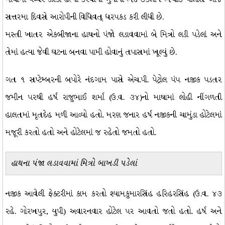
સત્તરમા દિવસે આરોપીની વિધિવત્ ધરપકડ કરી લીધી છે.
મસ્તી ખાતર એકબીજાના હાથનો પંજો લડાવવામાં બે મિત્રો લડી પડેલાં અને
તેમાં હત્યા જેવી ઘટના બનવા પામી હોવાનું તપાસમાં ખૂલ્યું છે.
ગત ૧ સપ્ટેમ્બરની બપોરે નંદગામ પાસે એચ.પી. પેટ્રોલ પંપ નજીક પડતર
જમીન પરથી હર્ષ રાજુભાઈ શર્મા (ઉ.વ. ૩૪)નો માથામાં લોહી નીંગળતી
હાલતમાં મૃતદેહ મળી આવ્યો હતો. મરણ જનાર હર્ષ નજીકની ચામુંડા હોટેલમાં
મજૂરી કરતો હતો અને હોટેલમાં જ રહેતો જમતો હતો.
હાથના પંજા લડાવવામાં મિત્રો બાખડી પડેલાં
નજીક આવેલી ફેક્ટરીમાં કામ કરતો શ્યામકુમારસિંહ હરિહરસિંહ (ઉ.વ. ૪૩
રહે. ગોરખપુર, યુપી) અવારનવાર હોટેલ પર આવતો જતો હતો. હર્ષ અને