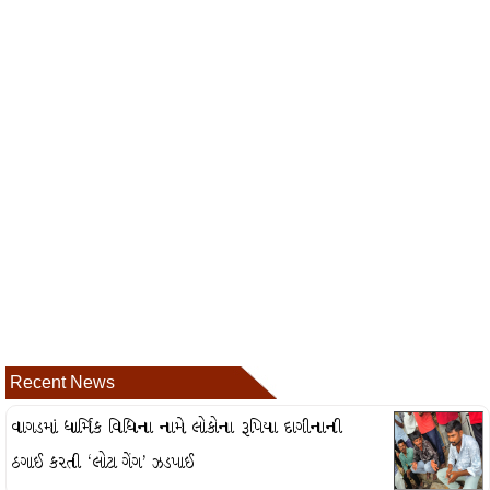
Recent News
વાગડમાં ધાર્મિક વિધિના નામે લોકોના રૂપિયા દાગીનાની
ઠગાઈ કરતી ‘લોટા ગેંગ’ ઝડપાઈ