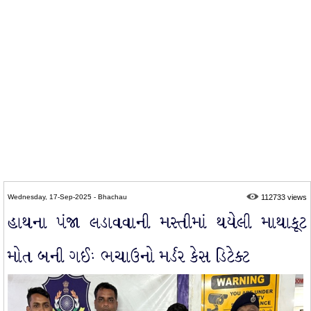
Wednesday, 17-Sep-2025 - Bhachau
112733 views
હાથના પંજા લડાવવાની મસ્તીમાં થયેલી માથાકૂટ
મોત બની ગઈઃ ભચાઉનો મર્ડર કેસ ડિટેક્ટ