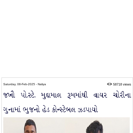
Saturday, 08-Feb-2025 - Naliya
58718 views
જખૌ પો.સ્ટે. મુદ્દામાલ રૂમમાંથી વાયર ચોરીના
ગુનામાં ભુજનો હેડ કોન્સ્ટેબલ ઝડપાયો