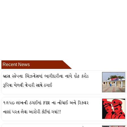
Recent News
બ્રાસ સ્ક્રેપના બિઝનેસમાં ભાગીદારીના નામે દોઢ કરોડ
રૂપિયા મેળવી વેપારી સાથે ઠગાઈ
૧૭.૫૦ લાખની ઠગાઈમાં FIR ના નોંધાઈ અને રિકવર
નાણાં પરત લેવા આરોપી કૉર્ટમાં ગયાં!!