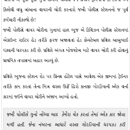
કિલોથી વધુ ત્રાંબાના વાયરની ચોરી કરનારો જખૌ પોલીસ સ્ટેશનનો જ પૂર્વ
કર્મચારી નીકળ્યો છે!
જખૌ પોલીસે વાયર ચોરીના ગુનામાં હાલ ભુજ એ ડિવિઝન પોલીસ સ્ટેશનમાં
એકાઉન્ટ રાઈટર હેડ તરીકે ફરજ બજાવતાં હેડ કોન્સ્ટેબલ પ્રવિણ બાબુભાઈ
પંડ્યાની ધરપકડ કરી છે. પ્રવિણે અંગત મોજશોખ માટે વાયર ચોરી કરી હોવાનું
પ્રાથમિક તપાસમાં બહાર આવ્યું છે.
પ્રવિણે ભુજના સ્ટેશન રોડ પર પ્રિન્સ હોટેલ પાસે આવેલા એક જીમમાં ટ્રેઈનર
તરીકે કામ કરતાં તેના મિત્ર વરુણ ઊર્ફે હિરો કાનજી ગોરડિયાની બ્લેક વર્ના
કારમાં જઈને વાયર ચોરીને અંજામ આપ્યો હતો.
જખૌ પોલીસે ગુનો નોંધ્યા બાદ કેમેેરા ચેક કરતાં તેમાં બ્લેક કાર જોવા
મળી હતી. જેના નંબરના આધારે વરુણ ગોરડિયાની ધરપકડ કરી