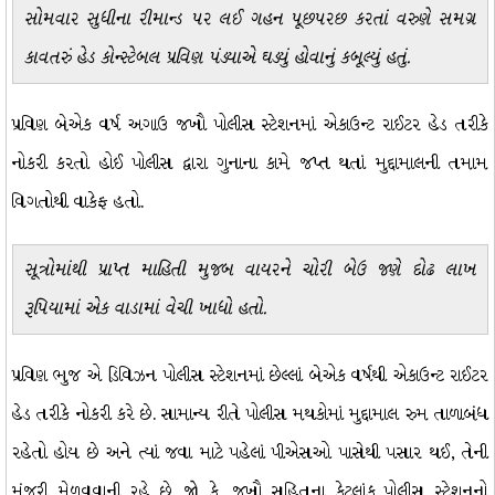
સોમવાર સુધીના રીમાન્ડ પર લઈ ગહન પૂછપરછ કરતાં વરુણે સમગ્ર
કાવતરું હેડ કોન્સ્ટેબલ પ્રવિણ પંડ્યાએ ઘડ્યું હોવાનું કબૂલ્યું હતું.
પ્રવિણ બેએક વર્ષ અગાઉ જખૌ પોલીસ સ્ટેશનમાં એકાઉન્ટ રાઈટર હેડ તરીકે
નોકરી કરતો હોઈ પોલીસ દ્વારા ગુનાના કામે જપ્ત થતાં મુદ્દામાલની તમામ
વિગતોથી વાકેફ હતો.
સૂત્રોમાંથી પ્રાપ્ત માહિતી મુજબ વાયરને ચોરી બેઉ જણે દોઢ લાખ
રૂપિયામાં એક વાડામાં વેચી ખાધો હતો.
પ્રવિણ ભુજ એ ડિવિઝન પોલીસ સ્ટેશનમાં છેલ્લાં બેએક વર્ષથી એકાઉન્ટ રાઈટર
હેડ તરીકે નોકરી કરે છે. સામાન્ય રીતે પોલીસ મથકોમાં મુદ્દામાલ રુમ તાળાબંધ
રહેતો હોય છે અને ત્યાં જવા માટે પહેલાં પીએસઓ પાસેથી પસાર થઈ, તેની
મંજૂરી મેળવવાની રહે છે. જો કે, જખૌ સહિતના કેટલાંક પોલીસ સ્ટેશનનો