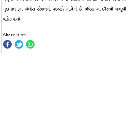
મુદ્દામાલ રૂમ પોલીસ સ્ટેશનની પછવાડે આવેલો છે. પ્રવિણ આ છીંડાથી બખૂબી
વાકેફ હતો.
Share it on