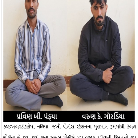
કચ્છખબરડૉટકોમ, નલિયાઃ જખૌ પોલીસ સ્ટેશનના મુદ્દામાલ રૂમમાંથી કેબલ
ચોરીના બે જુદાં જુદાં ગુના સબબ પોલીસે ૪૫ હજાર રૂપિયાની કિંમતનો ૭૫