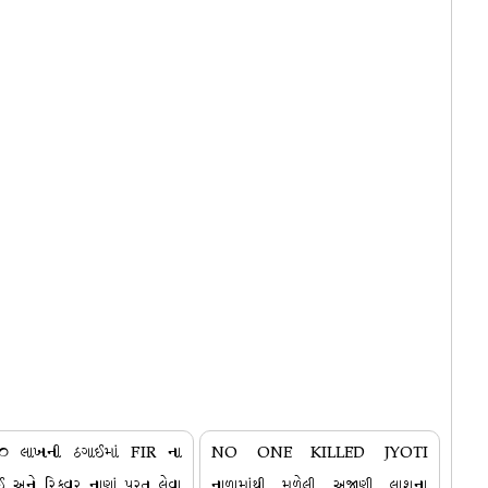
૫૦ લાખની ઠગાઈમાં FIR ના
NO ONE KILLED JYOTI
ાઈ અને રિકવર નાણાં પરત લેવા
નાળામાંથી મળેલી અજાણી લાશના