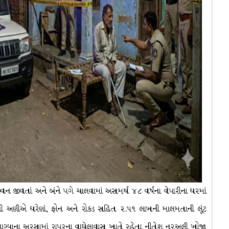
વન જીવતાં અને બંને પગે ચાલવામાં અસમર્થ ૪૮ વર્ષના વેપારીના ઘરમાં
છરીની અણીએ ઘરેણાં, ફોન અને રોકડ સહિત ૨.૫૧ લાખની માલમતાની લૂંટ
ાગ્યાના અરસામાં રાપરના વાઘેલાવાસ ખાતે રહેતા નીતેશ નુરઅલી ખોજા