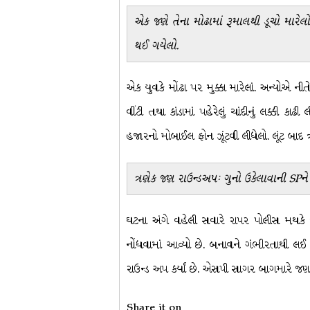
એક જણે તેના મોઢામાં રૂમાલથી ડૂચો મારેલો
થઈ ગયેલો.
એક યુવકે મોંઢા પર મુક્કા મારેલાં. અન્યોએ ન
વીંટી તથા કાંડામાં પહેરેલું ચાંદીનું લક્કી કા
હજારનો મોબાઈલ ફોન ઝૂંટવી લીધેલો. લૂંટ બાદ ત્
ત્રણેક જણ રાઉન્ડઅપઃ ગુનો ઉકેલાવાની SP
ઘટના અંગે વહેલી સવારે રાપર પોલીસ મથકે ત
નોંધવામાં આવ્યો છે. બનાવને ગંભીરતાથી લ
રાઉન્ડ અપ કર્યાં છે. એસપી સાગર બાગમારે જણાવ
Share it on