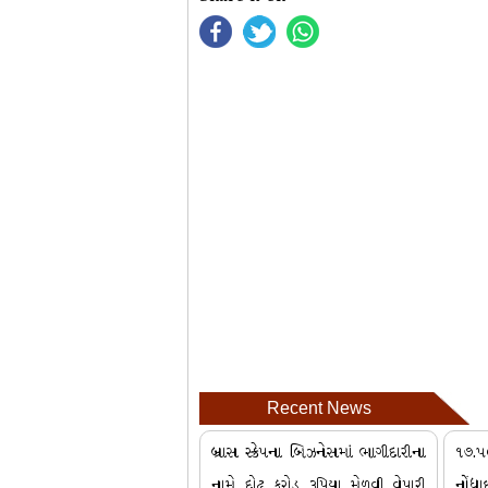
Recent News
બ્રાસ સ્ક્રેપના બિઝનેસમાં ભાગીદારીના
૧૭.
નામે દોઢ કરોડ રૂપિયા મેળવી વેપારી
નોંધ