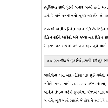
(મુસ્લિમ) સાથે લૂંટનો બનાવ બન્યો હતો. મા
જીવે છે. બંને પગની નસો સૂકાઈ ગઈ હોય તે ચ
રાપરમાં રહેતી પરિણીત બહેન બેઉ ટંક ટિફિન મ
ટિફિન લઈને આવેલો અને જમ્યાં બાદ ટિફિન લઈન
ઉમરશા ઘરે આવેલાં અને સાડા બાર સુધી વાતો કર
ત્રણ બુકાનીધારી યુવકોએ હુમલો કરી લૂંટ 
ભાણેજોના ગયા બાદ નીતેશ પણ સૂઈ ગયેલો. મધર
ગયેલો. નજર સામે ૨૦થી ૩૦ વર્ષની વયના, મ
બાંધીને તેમના ચહેરાં છૂપાવેલાં. ત્રીજાએ મો
રાખીને, ભૂંડી ગાળો ભાંડીને જે હોય તે આપી દેવા 