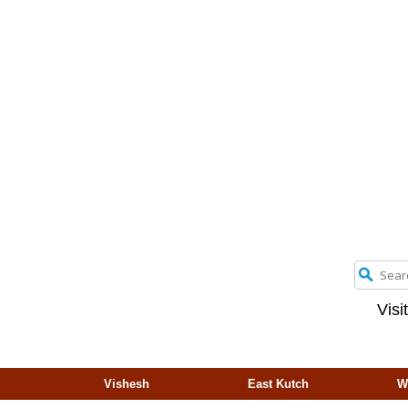
Visi
Vishesh
East Kutch
W