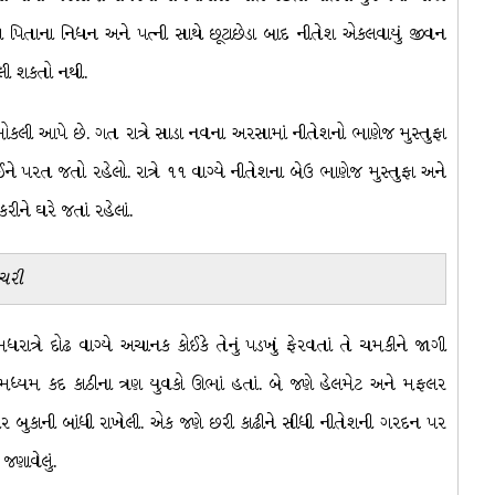
તા પિતાના નિધન અને પત્ની સાથે છૂટાછેડા બાદ નીતેશ એકલવાયું જીવન
ાલી શકતો નથી.
ોકલી આપે છે. ગત રાત્રે સાડા નવના અરસામાં નીતેશનો ભાણેજ મુસ્તુફા
ે પરત જતો રહેલો. રાત્રે ૧૧ વાગ્યે નીતેશના બેઉ ભાણેજ મુસ્તુફા અને
ીને ઘરે જતાં રહેલાં.
આચરી
ાત્રે દોઢ વાગ્યે અચાનક કોઈકે તેનું પડખું ફેરવતાં તે ચમકીને જાગી
ધ્યમ કદ કાઠીના ત્રણ યુવકો ઊભાં હતાં. બે જણે હેલમેટ અને મફલર
ંઢા પર બુકાની બાંધી રાખેલી. એક જણે છરી કાઢીને સીધી નીતેશની ગરદન પર
જણાવેલું.