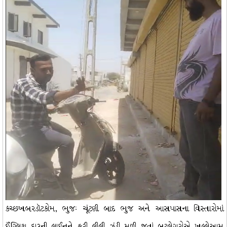
કચ્છખબરડૉટકોમ, ભુજઃ ચૂંટણી બાદ ભુજ અને આસપાસના વિસ્તારોમાં
ઈંગ્લિશ દારૂની લાઈનને ફરી લીલી ઝંડી મળી જતાં બૂટલેગરોએ ખુલ્લેઆમ