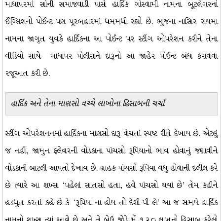
માધાપરમાં સોની સમાજવાડી પાસે હાર્દિક ગોસ્વામી નામના બૂટલેગરનો
ઈંગ્લિશનો પોઈન્ટ પણ પૂરબહારમાં ધમમધી રહ્યો છે. ભુજના નાસિર રાયમા
નામના જાગૃત યુવકે હાર્દિકના આ પોઈન્ટ પર સ્ટીંગ ઓપરેશન કરીને તેના
વીડિયો સાથે માધાપર પોલીસને દારૂનો આ જાહેર પોઈન્ટ બંધ કરાવવા
રજૂઆત કરી છે.
હાર્દિક અને તેના માણસો વચ્ચે લાખોના હિસાબની ચર્ચા
સ્ટીંગ ઓપરેશનનમાં હાર્દિકના માણસો દારૂ વેચતાં સ્પષ્ટ રીતે દેખાય છે. એટલું
જ નહીં, જામુન ફ્લેવરની વોડકાના પાંચસો રૂપિયાનો ભાવ હોવાનું જણાવીને
વોડકાની બાટલી આપતો દેખાય છે. ગ્રાહક પાંચસો રૂપિયા વધુ હોવાની દલીલ કરે
છે ત્યારે આ શખ્સ ‘પહેલાં સાતસો હતા, હવે પાંચસો થયાં છે’ તેમ કહીને
હડધુત કરતાં કહે છે કે ‘રૂપિયા ના હોય તો દેશી પી લે’ આ જ સમયે હાર્દિક
નામનો શખ્સ ત્યાં આવે છે અને તે બેઉ જોડે મેં ૧.૨૦ લાખનો હિસાબ કરેલો