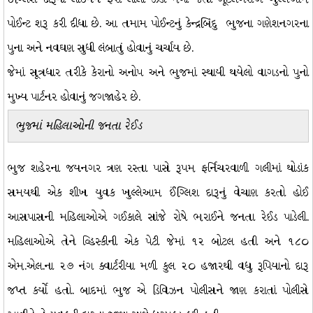
પોઈન્ટ શરૂ કરી દીધા છે. આ તમામ પોઈન્ટનું કેન્દ્રબિંદુ ભુજના ગણેશનગરના
પુના અને નવઘણ સુધી લંબાતું હોવાનું ચર્ચાય છે.
જેમાં સૂત્રધાર તરીકે કેરાનો અનોપ અને ભુજમાં સ્થાયી થયેલો વાગડનો પુનો
મુખ્ય પાર્ટનર હોવાનું જગજાહેર છે.
ભુજમાં મહિલાઓની જનતા રેઈડ
ભુજ શહેરના જયનગર ત્રણ રસ્તા પાસે રૂપમ ફર્નિચરવાળી ગલીમાં થોડાંક
સમયથી એક શીખ યુવક ખુલ્લેઆમ ઈંગ્લિશ દારૂનું વેચાણ કરતો હોઈ
આસપાસની મહિલાઓએ ગઈકાલે સાંજે રોષે ભરાઈને જનતા રેઈડ પાડેલી.
મહિલાઓએ તેને વ્હિસ્કીની એક પેટી જેમાં ૧૨ બોટલ હતી અને ૧૮૦
એમ.એલ.ના ૨૭ નંગ ક્વાર્ટરીયા મળી કુલ ૨૦ હજારથી વધુ રૂપિયાનો દારૂ
જપ્ત કર્યો હતો. બાદમાં ભુજ એ ડિવિઝન પોલીસને જાણ કરાતાં પોલીસે