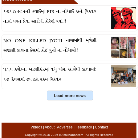
૧૭.૫૦ લાખની ઠગાઈમાં FIR ના નોંધાઈ અને રિકવર
નાણાં પરત લેવા આરોપી કૉર્ટમાં ગયાં!!
NO ONE KILLED JYOTI નાળામાંથી મળેલી
અજાણી લાશના કેસમાં કોઈ ગુનો ના નોંધાયો!
૫.૫૫ કરોડના ખંડણીકાંડમાં વધુ પાંચ આરોપી ઝડપાયાં:
૧૭ દિવસમાં ૭૫ ટકા રકમ રિકવર
Videos
|
About
|
Advertise
|
Feedback
|
Contact
Copyright © 2016-2026 kutchkhabar.com - All Rights Reserved