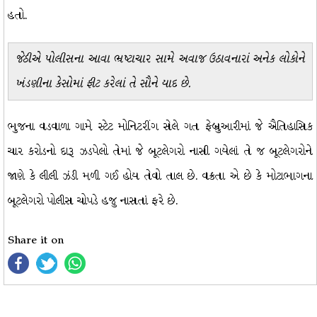
હતો.
જેઠીએ પોલીસના આવા ભ્રષ્ટાચાર સામે અવાજ ઉઠાવનારાં અનેક લોકોને
ખંડણીના કેસોમાં ફીટ કરેલાં તે સૌને યાદ છે.
ભુજના વડવાળા ગામે સ્ટેટ મોનિટરીંગ સેલે ગત ફેબ્રુઆરીમાં જે ઐતિહાસિક
ચાર કરોડનો દારૂ ઝડપેલો તેમાં જે બૂટલેગરો નાસી ગયેલાં તે જ બૂટલેગરોને
જાણે કે લીલી ઝંડી મળી ગઈ હોય તેવો તાલ છે. વક્રતા એ છે કે મોટાભાગના
બૂટલેગરો પોલીસ ચોપડે હજુ નાસતાં ફરે છે.
Share it on