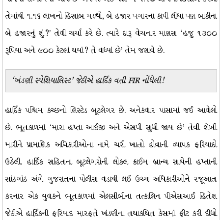
તેમાંથી ૧.૧૬ લાખનો હિસાબ મળ્યો, બે હજાર પગારના કાપી લીધા પણ બાકીના
બે હજારનું શું?’ તેવી ચર્ચા કરે છે. ત્યારે દારૂ વેચનાર માણસ ‘હજુ ૧૩૦૦
રૂપિયા અને ૯૦૦ કેટલાં થયાં? તે વધ્યાં છે’ તેમ જણાવે છે.
‘ખંડણી સ્પેશિયાલિસ્ટ’ જેઠીએ હાર્દિક વતી FIR નોંધેલી!
હાર્દિક પશ્ચિમ કચ્છનો લિસ્ટેડ બૂટલેગર છે. અનેકવાર પાસામાં જઈ આવેલો
છે. ભૂતકાળમાં ‘મારા હપ્તા આઈજી અને એસપી સુધી જાય છે’ તેવી શેખી
મારીને પ્રામાણિક અધિકારીઓના નામે ચરી ખાતો હોવાની વ્યાપક ફરિયાદો
ઉઠેલી. હાર્દિક સહિતના બૂટલેગરોની લોકલ ક્રાઈમ બ્રાન્ચ સાથેની હપ્તાની
સાંઠગાંઠ અંગે ગુજરાતના પોલીસ વડાથી લઈ ઉચ્ચ અધિકારીઓને રજૂઆત
કરનાર એક યુવકને ભૂતકાળમાં એલસીબીના તત્કાલિન પીએસઆઈ હિતેશ
જેઠીએ હાર્દિકની ફરિયાદ મારફતે ખંડણીના તથાકથિત કેસમાં ફીટ કરી દીધો