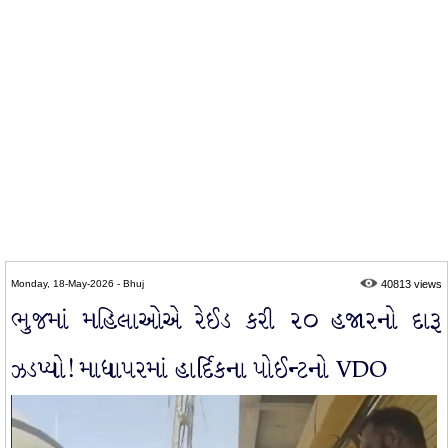
Monday, 18-May-2026 - Bhuj
40813 views
ભુજમાં મહિલાઓએ રેઈડ કરી ૨૦ હજારનો દારૂ
ઝડપ્યો! માધાપરમાં હાર્દિકના પોઈન્ટનો VDO