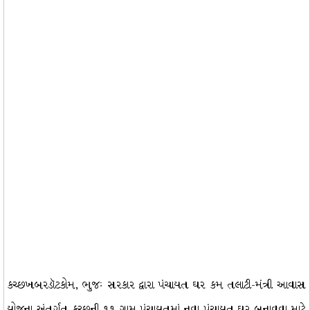
કચ્છખબરડૉટકોમ, ભુજઃ સરકાર દ્વારા પંચાયત ઘર કમ તલાટી-મંત્રી આવાસ
યોજના અંતર્ગત કચ્છની ૧૧ ગ્રામ પંચાયતમાં નવા પંચાયત ઘર બનાવવા માટે