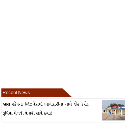
Recent News
બ્રાસ સ્ક્રેપના બિઝનેસમાં ભાગીદારીના નામે દોઢ કરોડ
રૂપિયા મેળવી વેપારી સાથે ઠગાઈ