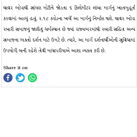
થાવર ભોપાથી સાંયણ મોટીને જોડતા ૬ કિલોમીટર લાંબા માર્ગનું ખાતમુહૂર્ત
કરવામાં આવ્યું હતું. ૨.૧૮ કરોડના ખર્ચે આ માર્ગનું નિર્માણ થશે. થાવર ભોપા
રબારી સમાજનું જાણીતું ધર્મસ્થાન છે જ્યાં રાજ્યભરમાંથી રબારી સહિત અન્ય
સમાજના ભક્તો દર્શન માટે ઉમટે છે. ત્યારે, આ માર્ગ દર્શનાર્થીઓની સુવિધામાં
ઉપયોગી બની રહેશે તેવી માધાપરીયાએ આશા વ્યક્ત કરી છે.
Share it on