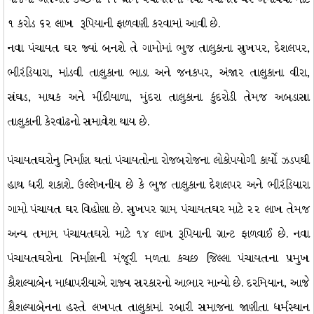
૧ કરોડ ૬૨ લાખ રૂપિયાની ફાળવણી કરવામાં આવી છે.
નવા પંચાયત ઘર જ્યાં બનશે તે ગામોમાં ભુજ તાલુકાના સુખપર, દેશલપર,
ભીરંડિયારા, માંડવી તાલુકાના ભાડા અને જનકપર, અંજાર તાલુકાના વીરા,
સંઘડ, માથક અને મીંદીયાળા, મુંદરા તાલુકાના કુંદરોડી તેમજ અબડાસા
તાલુકાની કેરવાંઢનો સમાવેશ થાય છે.
પંચાયતઘરોનુ નિર્માણ થતાં પંચાયતોના રોજબરોજના લોકોપયોગી કાર્યો ઝડપથી
હાથ ધરી શકાશે. ઉલ્લેખનીય છે કે ભુજ તાલુકાના દેશલપર અને ભીરંડિયારા
ગામો પંચાયત ઘર વિહોણા છે. સુખપર ગ્રામ પંચાયતઘર માટે ૨૨ લાખ તેમજ
અન્ય તમામ પંચાયતઘરો માટે ૧૪ લાખ રૂપિયાની ગ્રાન્ટ ફાળવાઈ છે. નવા
પંચાયતઘરોના નિર્માણની મંજૂરી મળતા કચછ જિલ્લા પંચાયતના પ્રમુખ
કૌશલ્યાબેન માધાપરીયાએ રાજ્ય સરકારનો આભાર માન્યો છે. દરમિયાન, આજે
કૌશલ્યાબેનના હસ્તે લખપત તાલુકામાં રબારી સમાજના જાણીતા ધર્મસ્થાન