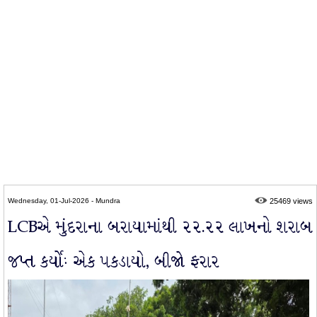
Wednesday, 01-Jul-2026 - Mundra
25469 views
LCBએ મુંદરાના બરાયામાંથી ૨૨.૨૨ લાખનો શરાબ
જપ્ત કર્યોઃ એક પકડાયો, બીજો ફરાર