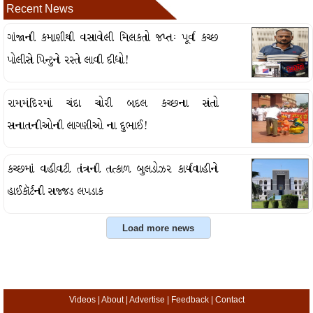
Recent News
ગાંજાની કમાણીથી વસાવેલી મિલકતો જપ્તઃ પૂર્વ કચ્છ
પોલીસે પિન્ટુને રસ્તે લાવી દીધો!
રામમંદિરમાં ચંદા ચોરી બદલ કચ્છના સંતો
સનાતનીઓની લાગણીઓ ના દુભાઈ!
કચ્છમાં વહીવટી તંત્રની તત્કાળ બુલડોઝર કાર્યવાહીને
હાઈકૉર્ટની સજ્જડ લપડાક
Videos
|
About
|
Advertise
|
Feedback
|
Contact