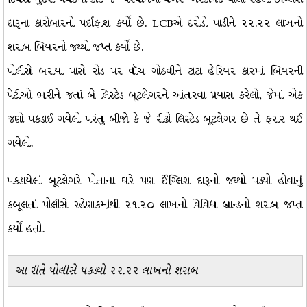
દારૂના કારોબારનો પર્દાફાશ કર્યો છે. LCBએ દરોડો પાડીને ૨૨.૨૨ લાખનો
શરાબ બિયરનો જથ્થો જપ્ત કર્યો છે.
પોલીસે બરાયા પાસે રોડ પર વૉચ ગોઠવીને ટાટા હેરિયર કારમાં બિયરની
પેટીઓ ભરીને જતાં બે લિસ્ટેડ બૂટલેગરને આંતરવા પ્રયાસ કરેલો, જેમાં એક
જણો પકડાઈ ગયેલો પરંતુ બીજો કે જે રીઢો લિસ્ટેડ બૂટલેગર છે તે ફરાર થઈ
ગયેલો.
પકડાયેલાં બૂટલેગરે પોતાના ઘરે પણ ઈંગ્લિશ દારૂનો જથ્થો પડ્યો હોવાનું
કબૂલતાં પોલીસે રહેણાકમાંથી ૨૧.૨૦ લાખનો વિવિધ બ્રાન્ડનો શરાબ જપ્ત
કર્યો હતો.
આ રીતે પોલીસે પકડ્યો ૨૨.૨૨ લાખનો શરાબ