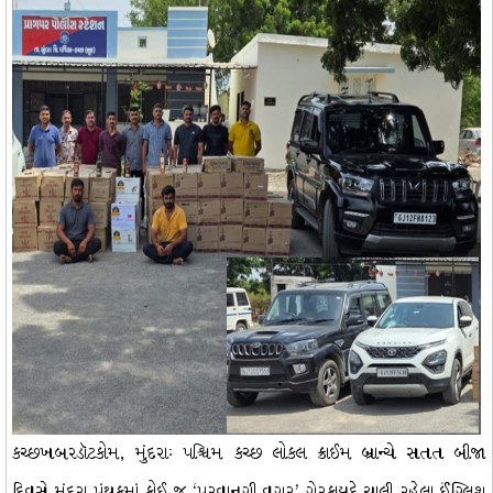
કચ્છખબરડૉટકોમ, મુંદરાઃ પશ્ચિમ કચ્છ લોકલ ક્રાઈમ બ્રાન્ચે સતત બીજા
દિવસે મુંદરા પંથકમાં કોઈ જ ‘પરવાનગી વગર’ ગેરકાયદે ચાલી રહેલા ઈંગ્લિશ