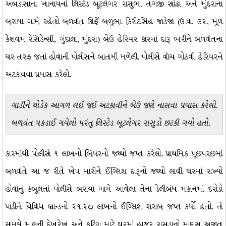
અબડાસાના ખાનાયનો લિસ્ટેડ બૂટલેગર રાસુભા તગજી સોઢા અને મુંદરાના
બરાયા ગામે રહેતો બળવંત ઊર્ફે બળુભા કિરીટસિંહ જાડેજા (ઉ.વ. ૩૨, મૂળ
કેશવમ રેસિડેન્સી, ગુંદાલા, મુંદરા) બેઉ હેરિયર કારમાં દારૂ ભરીને બળવંતના
ઘર તરફ જતાં હોવાની પોલીસને બાતમી મળેલી. પોલીસે વૉચ ગોઠવી હેરિયરને
અટકાવવા પ્રયાસ કરેલો.
ગાડીને થોડેક આગળ લઈ જઈ અટકાવીને બેઉ જણે નાસવા પ્રયાસ કરેલો.
બળવંત પકડાઈ ગયેલો પરંતુ લિસ્ટેડ બૂટલેગર રાસુડો છટકી ગયો હતો.
કારમાંથી પોલીસે ૧ લાખનો બિયરનો જથ્થો જપ્ત કરેલો. પ્રાથમિક પૂછપરછમાં
બળવંતે આ જ રીતે ખેપ મારીને ઈંગ્લિશ દારૂનો જથ્થો લાવી ઘરમાં રાખ્યો
હોવાનું કબૂલતાં પોલીસે બરાયા ગામે આવેલા તેના ડેલીબંધ મકાનમાં દરોડો
પાડીને વિવિધ બ્રાન્ડનો ૨૧.૨૦ લાખનો ઈંગ્લિશ શરાબ જપ્ત કર્યો હતો. તે
સમયે માલની દેખરેખ અને કટિંગ માટે ઘરમાં હાજર રાસુડાનો માણસ અજીત