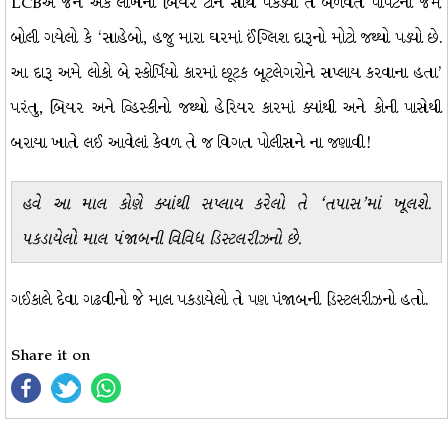
LCBએ જેને એક લાખના બિયર ટીન સાથે પકડ્યો તે બળવંત પોપટની જેમ
બોલી ગયેલો કે ‘સાહેબો, હજુ મારા ઘરમાં ઈંગ્લિશ દારૂનો મોટો જથ્થો પડ્યો છે.
આ દારૂ અમે લોકો બે સ્કોર્પિયો કારમાં છૂટક બૂટલેગરોને સપ્લાય કરવાના હતા’
પરંતુ, બિયર અને વ્હિસ્કીનો જથ્થો હેરિયર કારમાં ક્યાંથી અને કોની પાસેથી
બરાયા ખાતે લઈ આવેલાં કેવળ તે જ વિગત પોલીસને ના જણાવી!
હવે આ માલ કોણે ક્યાંથી સપ્લાય કરેલો તે ‘તપાસ’માં ખૂલશે.
પકડાયેલો માલ પંજાબની વિવિધ ડિસ્ટલરીઝનો છે.
ગઈકાલે દેવા ગઢવીનો જે માલ પકડાયેલો તે પણ પંજાબની ડિસ્ટલરીઝનો હતો.
Share it on