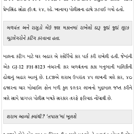
પ્રેમસિંહ સોઢા (ઉ.વ. ૨૪, રહે. ખાનાય) પોલીસના હાથે ઝડપાઈ ગયો હતો.
બળવંત અને રાસુડો બેઉ જણ મકાનમાં રાખેલો દારૂ જુદાં જુદાં છૂટક
બૂટલેગરોને કટિંગ કરવાના હતા.
માલના કટિંગ માટે ઘર બહાર બે સ્કોર્પિયો કાર પાર્ક કરી રાખેલી હતી. જેમાંની
એક GJ-12 FH-8123 નંબરની કાર બળવંતના કાકા મનુભાની માલિકીની
હોવાનું બહાર આવ્યું છે. LCBએ શરાબ ઉપરાંત ૪૫ લાખની ત્રણે કાર, ૪૦
હજારના ચાર મોબાઈલ ફોન મળી કુલ ૬૭.૬૨ લાખનો મુદ્દામાલ જપ્ત કરીને
ત્રણે સામે પ્રાગપર પોલીસ મથકે સરકાર તરફે ફરિયાદ નોંધાવી છે.
શરાબ આવ્યો ક્યાંથી
?
‘
તપાસ
’
માં ખૂલશે